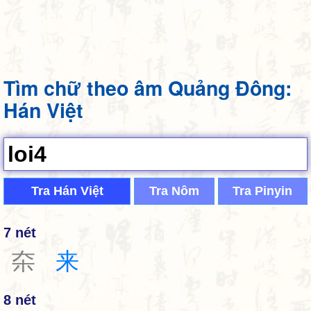
Tìm chữ theo âm Quảng Đông:
Hán Việt
Tra Hán Việt
Tra Nôm
Tra Pinyin
7 nét
㚓
来
8 nét