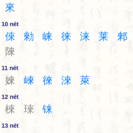
來
10 nét
倈
勑
崃
徕
涞
莱
郲
䧒
11 nét
婡
崍
徠
淶
萊
12 nét
棶
琜
铼
13 nét