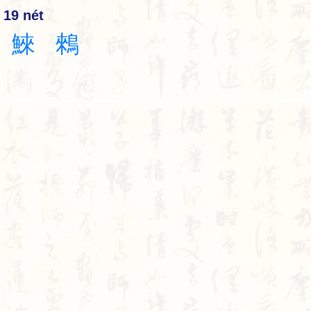
19 nét
鯠
鶆