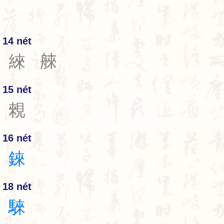
14 nét
䋱
𦩑
15 nét
䚅
16 nét
錸
18 nét
騋