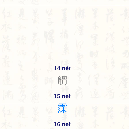
14 nét
䑵
15 nét
霂
16 nét