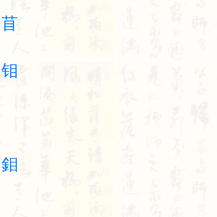
苜
钼
鉬