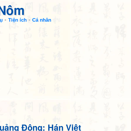
 Nôm
ụ
Tiện ích
Cá nhân
uảng Đông: Hán Việt