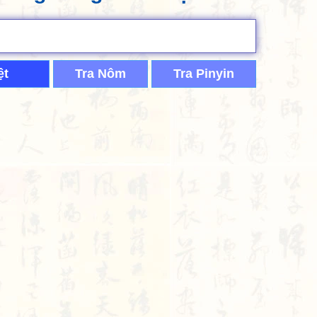
ệt
Tra Nôm
Tra Pinyin