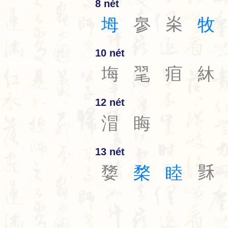
8 nét
坶
㣎
𣏦
牧
10 nét
㙁
毣
㾇
䊾
12 nét
㴘
䀲
13 nét
㜈
楘
睦
𥟟