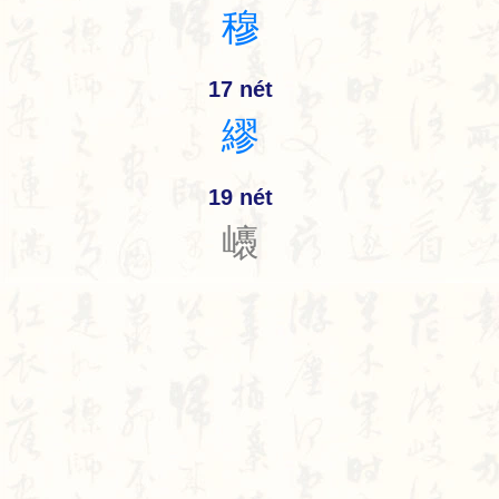
穆
17 nét
繆
19 nét
㠡