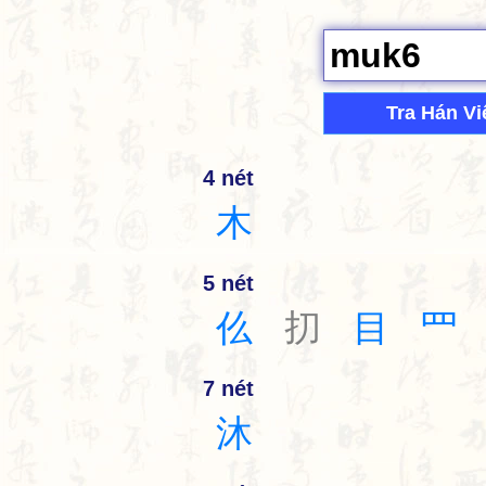
Tra Hán Vi
4 nét
木
5 nét
仫
㧅
目
罒
7 nét
沐