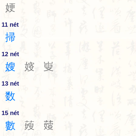
㛐
11 nét
掃
12 nét
嫂
㛮
㟬
13 nét
数
15 nét
數
䕅
𦺋