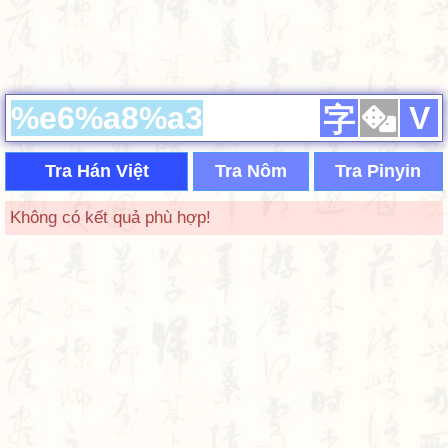
V
字
Tra Hán Việt
Tra Nôm
Tra Pinyin
Không có kết quả phù hợp!