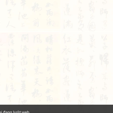
hi đang lướt web.