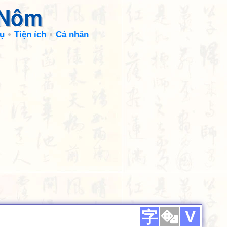
 Nôm
ụ
Tiện ích
Cá nhân
V
字