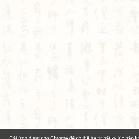
Cài ứng dụng cho Chrome để có thể tra từ bất kỳ lúc nào k