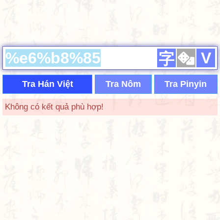
V
字
Tra Hán Việt
Tra Nôm
Tra Pinyin
Không có kết quả phù hợp!