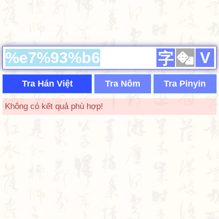
V
字
Tra Hán Việt
Tra Nôm
Tra Pinyin
Không có kết quả phù hợp!