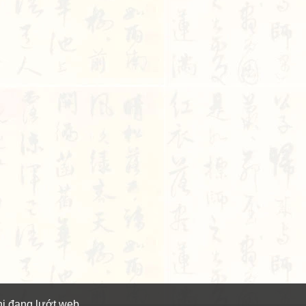
hi đang lướt web.