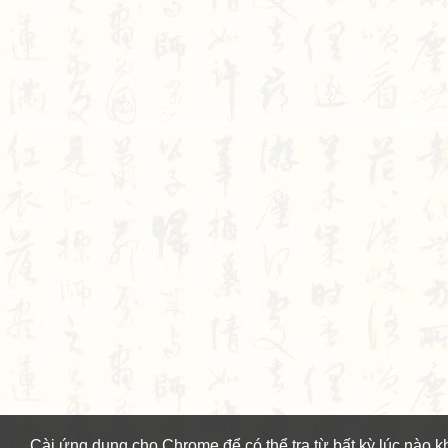
Cài ứng dụng cho Chrome để có thể tra từ bất kỳ lúc nào k