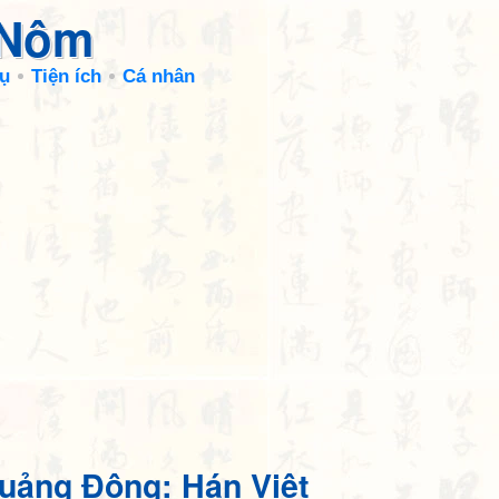
 Nôm
ụ
Tiện ích
Cá nhân
uảng Đông: Hán Việt