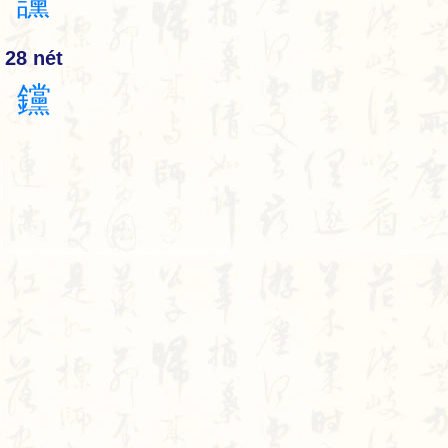
讜
28 nét
钂