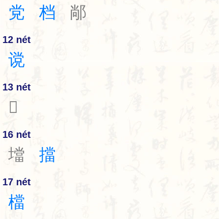
党
档
䣊
12 nét
谠
13 nét
𫽮
16 nét
壋
擋
17 nét
檔