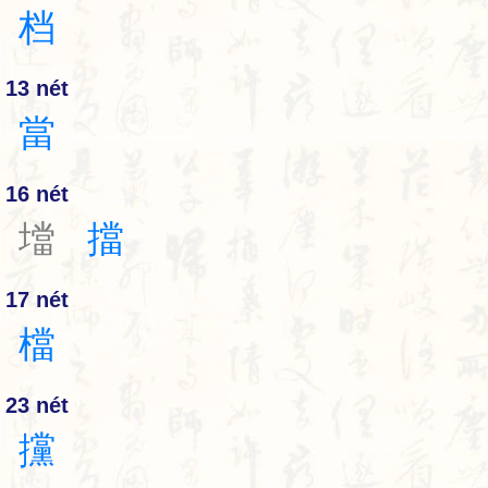
档
13 nét
當
16 nét
壋
擋
17 nét
檔
23 nét
攩