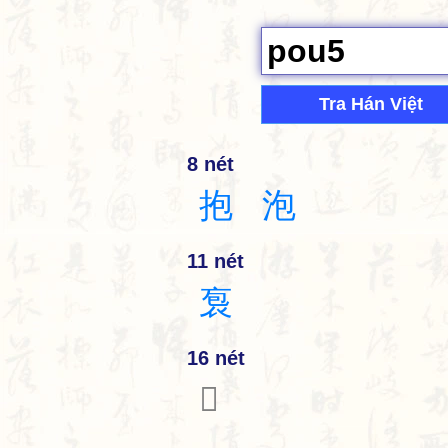
Tra Hán Việt
8 nét
抱
泡
11 nét
袌
16 nét
𩶉