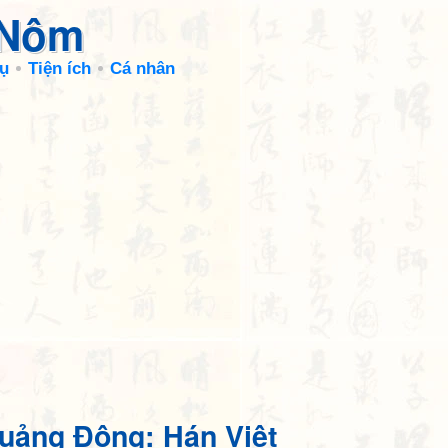
 Nôm
ụ
Tiện ích
Cá nhân
uảng Đông: Hán Việt