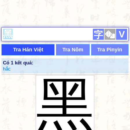
V
字
Tra Hán Việt
Tra Nôm
Tra Pinyin
Có 1 kết quả:
hắc
黑