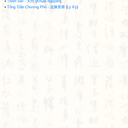
•
Thiên vấn - 天問
(
Khuất Nguyên
)
•
Tống Trần Chương Phủ - 送陳章甫
(
Lý Kỳ
)