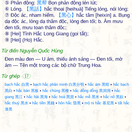
⑤ Phản động:
黑
帮
Bọn phản động lén lút;
⑥ Lóng.
【
黑
話
】
hắc thoại [heihuà] Tiếng lóng, nói lóng;
⑦ Độc ác, nham hiểm.
【
黑
心
】
hắc tâm [heixin] a. Bụng
dạ độc ác, lòng dạ thâm độc, lòng đen tối; b. Âm mưu
đen tối, mưu toan thâm độc;
⑧ [Hei] Tỉnh Hắc Long Giang (gọi tắt);
⑨ [Hei] (Họ) Hắc.
Từ điển Nguyễn Quốc Hùng
Đen màu đen — U ám, thiếu ánh sáng — Đen tối, mờ
ám — Tên một trong các bộ chữ Trung Hoa.
Từ ghép
17
bạch hắc 白黑
•
bạch hắc phân minh 白黑分明
•
hắc ám 黑暗
•
hắc bạch
黑白
•
hắc bản 黑板
•
hắc chủng 黑種
•
hắc đỗng đỗng 黑洞洞
•
hắc
giang 黑江
•
hắc hải 黑海
•
hắc hoá 黑貨
•
hắc mễ 黑米
•
hắc nô 黑奴
•
hắc thuỷ 黑水
•
hắc tiền 黑錢
•
hôn hắc 昏黑
•
mộ ni hắc 慕尼黑
•
tất hắc
漆黑