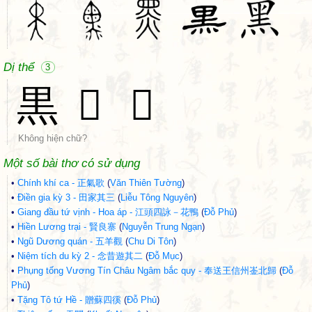
Dị thể
3
黒
𪐗
𪐫
Không hiện chữ?
Một số bài thơ có sử dụng
•
Chính khí ca - 正氣歌
(
Văn Thiên Tường
)
•
Điền gia kỳ 3 - 田家其三
(
Liễu Tông Nguyên
)
•
Giang đầu tứ vịnh - Hoa áp - 江頭四詠－花鴨
(
Đỗ Phủ
)
•
Hiền Lương trại - 賢良寨
(
Nguyễn Trung Ngạn
)
•
Ngũ Dương quán - 五羊觀
(
Chu Di Tôn
)
•
Niệm tích du kỳ 2 - 念昔遊其二
(
Đỗ Mục
)
•
Phụng tống Vương Tín Châu Ngâm bắc quy - 奉送王信州崟北歸
(
Đỗ
Phủ
)
•
Tặng Tô tứ Hề - 贈蘇四徯
(
Đỗ Phủ
)