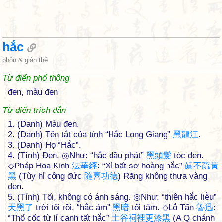
hắc
phồn & giản thể
Từ điển phổ thông
đen, màu đen
Từ điển trích dẫn
1. (Danh) Màu đen.
2. (Danh) Tên tắt của tỉnh “Hắc Long Giang”
黑
龍
江
.
3. (Danh) Họ “Hắc”.
4. (Tính) Đen. ◎Như: “hắc đầu phát”
黑
頭
髪
tóc đen.
◇Pháp Hoa Kinh
法
華
經
: “Xỉ bất sơ hoàng hắc”
齒
不
疏
黃
黑
(Tùy hỉ công đức
隨
喜
功
德
) Răng không thưa vàng
đen.
5. (Tính) Tối, không có ánh sáng. ◎Như: “thiên hắc liễu”
天
黑
了
trời tối rồi, “hắc ám”
黑
暗
tối tăm. ◇Lỗ Tấn
魯
迅
:
“Thổ cốc từ lí canh tất hắc”
土
谷
祠
裡
更
漆
黑
(A Q chánh