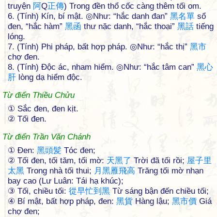
truyện
阿
Q
正
傳
) Trong đền thổ cốc càng thêm tối om.
6. (Tính) Kín, bí mật. ◎Như: “hắc danh đan”
黑
名
單
sổ
đen, “hắc hàm”
黑
函
thư nặc danh, “hắc thoại”
黑
話
tiếng
lóng.
7. (Tính) Phi pháp, bất hợp pháp. ◎Như: “hắc thị”
黑
市
chợ đen.
8. (Tính) Độc ác, nham hiểm. ◎Như: “hắc tâm can”
黑
心
肝
lòng dạ hiểm độc.
Từ điển Thiều Chửu
① Sắc đen, đen kịt.
② Tối đen.
Từ điển Trần Văn Chánh
① Đen:
黑
頭
髪
Tóc đen;
② Tối đen, tối tăm, tối mờ:
天
黑
了
Trời đã tối rồi;
屋
子
里
太
黑
Trong nhà tối thui;
月
黑
雁
飛
高
Trăng tối mờ nhạn
bay cao (Lư Luân: Tái hạ khúc);
③ Tối, chiều tối:
從
早
忙
到
黑
Từ sáng bận đến chiều tối;
④ Bí mật, bất hợp pháp, đen:
黑
貨
Hàng lậu;
黑
市
價
Giá
chợ đen;