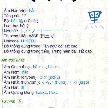
Âm Hán Việt:
hắc
Tổng nét: 12
Bộ:
hắc 黑
(+0 nét)
Lục thư: hội ý
Nét bút:
丨フ丶ノ一丨一一丶丶丶丶
Thương Hiệt: WGF (田土火)
Unicode:
U+9ED1
Độ thông dụng trong Hán ngữ cổ: rất cao
Độ thông dụng trong tiếng Trung hiện đại: rất cao
Âm đọc khác
Âm Quan thoại:
hè
,
hēi
ㄏㄜˋ
ㄏㄟ
Âm Nôm:
hắc
Âm Nhật (onyomi):
コク (koku)
Âm Nhật (kunyomi):
くろい (kuroi)
,
くろ (kuro)
Âm Hàn:
흑
Âm Quảng Đông:
haak1
,
hak1
Tự hình
5