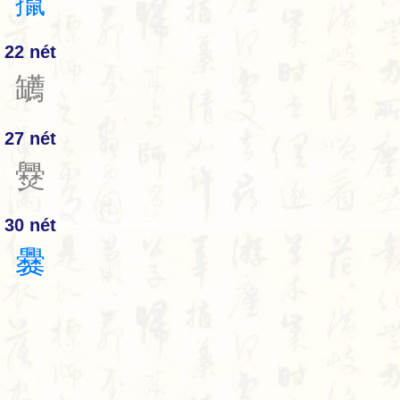
攛
22 nét
䍎
27 nét
㸑
30 nét
爨