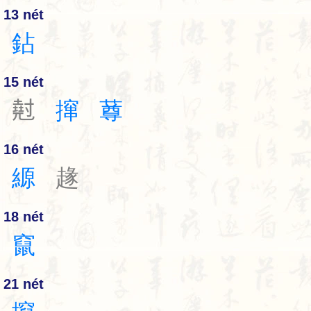
13 nét
鉆
15 nét
𡭄
撺
䔿
16 nét
縓
䞼
18 nét
竄
21 nét