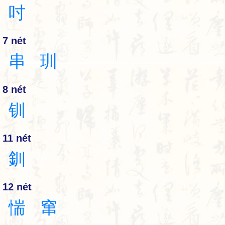
吋
7 nét
串
玔
8 nét
钏
11 nét
釧
12 nét
惴
窜