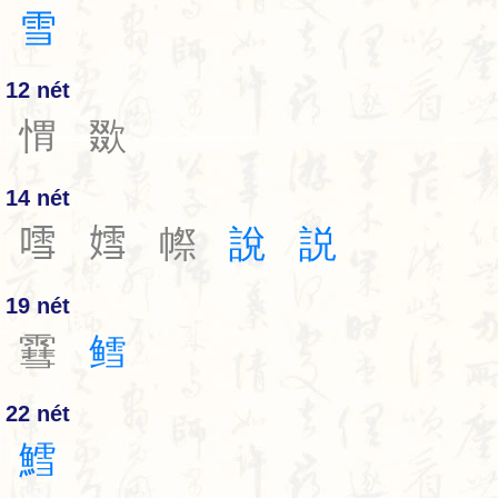
雪
12 nét
㥜
欼
14 nét
𠽌
𡠭
㡜
說
説
19 nét
䨮
鳕
22 nét
鱈