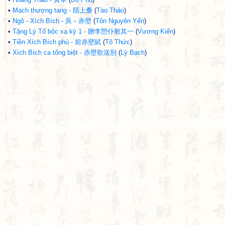
•
Mạch thượng tang - 陌上桑
(
Tào Tháo
)
•
Ngô - Xích Bích - 吳－赤壁
(
Tôn Nguyên Yến
)
•
Tặng Lý Tố bộc xạ kỳ 1 - 贈李愬仆射其一
(
Vương Kiến
)
•
Tiền Xích Bích phú - 前赤壁賦
(
Tô Thức
)
•
Xích Bích ca tống biệt - 赤壁歌送別
(
Lý Bạch
)