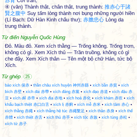
赤
背
Cởi trần;
④ (văn) Thành thật, chân thật, trung thành:
推
赤
心
于
諸
賢
之
腹
中
Suy tấm lòng thành nơi bụng những người hiền
(Lí Bạch: Dữ Hàn Kinh châu thư);
赤
膽
忠
心
Lòng dạ
trung thành.
Từ điển Nguyễn Quốc Hùng
Đỏ. Màu đỏ. Xem xích thằng — Trống không. Trống trơn,
không có gì. Xem Xích thủ — Trần truồng, không có gì
che đậy. Xem Xích thân — Tên một bộ chữ Hán, tức bộ
Xích.
Từ ghép
25
bảo xích 保赤
•
thần châu xích huyện 神州赤縣
•
xích bần 赤貧
•
xích
bích 赤壁
•
xích đái 赤帶
•
xích đảng 赤黨
•
xích đạo 赤道
•
xích đậu 赤
豆
•
xích đế 赤帝
•
xích địa 赤地
•
xích hoá 赤化
•
xích khám 赤崁
•
xích
khẩu bạch thiệt 赤口白舌
•
xích lị 赤痢
•
xích mễ 赤米
•
xích tâm 赤心
•
xích thằng 赤繩
•
xích thằng hệ túc 赤繩繫足
•
xích thân 赤身
•
xích thể
赤體
•
xích thiệt 赤舌
•
xích thủ 赤手
•
xích tộc 赤族
•
xích tùng 赤松
•
xích tử 赤子