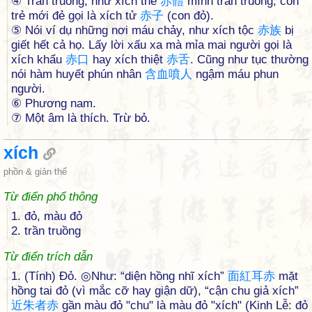
④ Trần truồng, như xích thể
赤
體
mình trần truồng, con
trẻ mới đẻ gọi là xích tử
赤
子
(con đỏ).
⑤ Nói ví dụ những nơi máu chảy, như xích tộc
赤
族
bị
giết hết cả họ. Lấy lời xấu xa mà mỉa mai người gọi là
xích khẩu
赤
口
hay xích thiệt
赤
舌
. Cũng như tục thường
nói hàm huyết phún nhân
含
血
噴
人
ngậm máu phun
người.
⑥ Phương nam.
⑦ Một âm là thích. Trừ bỏ.
xích
phồn & giản thể
Từ điển phổ thông
1. đỏ, màu đỏ
2. trần truồng
Từ điển trích dẫn
1. (Tính) Đỏ. ◎Như: “diện hồng nhĩ xích”
面
紅
耳
赤
mặt
hồng tai đỏ (vì mắc cỡ hay giận dữ), “cận chu giả xích”
近
朱
者
赤
gần màu đỏ "chu" là màu đỏ "xích" (Kinh Lễ: đỏ