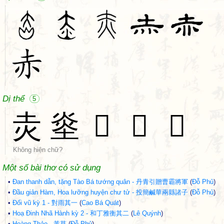
Dị thể
5
灻
烾
𡗩
𤆍
𦮰
Không hiện chữ?
Một số bài thơ có sử dụng
•
Đan thanh dẫn, tặng Tào Bá tướng quân - 丹青引贈曹霸將軍
(
Đỗ Phủ
)
•
Đầu giản Hàm, Hoa lưỡng huyện chư tử - 投簡鹹華兩縣諸子
(
Đỗ Phủ
)
•
Đối vũ kỳ 1 - 對雨其一
(
Cao Bá Quát
)
•
Hoạ Đinh Nhã Hành kỳ 2 - 和丁雅衡其二
(
Lê Quýnh
)
•
Hoàng Thảo - 黃草
(
Đỗ Phủ
)