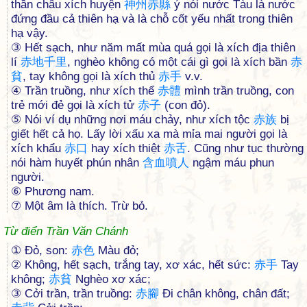
thần châu xích huyện
神
州
赤
縣
ý nói nước Tàu là nước
đứng đầu cả thiên hạ và là chỗ cốt yếu nhất trong thiên
hạ vậy.
③ Hết sạch, như năm mất mùa quá gọi là xích địa thiên
lí
赤
地
千
里
, nghèo không có một cái gì gọi là xích bần
赤
貧
, tay không gọi là xích thủ
赤
手
v.v.
④ Trần truồng, như xích thể
赤
體
mình trần truồng, con
trẻ mới đẻ gọi là xích tử
赤
子
(con đỏ).
⑤ Nói ví dụ những nơi máu chảy, như xích tộc
赤
族
bị
giết hết cả họ. Lấy lời xấu xa mà mỉa mai người gọi là
xích khẩu
赤
口
hay xích thiệt
赤
舌
. Cũng như tục thường
nói hàm huyết phún nhân
含
血
噴
人
ngậm máu phun
người.
⑥ Phương nam.
⑦ Một âm là thích. Trừ bỏ.
Từ điển Trần Văn Chánh
① Đỏ, son:
赤
色
Màu đỏ;
② Không, hết sạch, trắng tay, xơ xác, hết sức:
赤
手
Tay
không;
赤
貧
Nghèo xơ xác;
③ Cởi trần, trần truồng:
赤
腳
Đi chân không, chân đất;