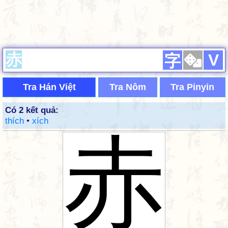
V
字
Tra Hán Việt
Tra Nôm
Tra Pinyin
Có 2 kết quả:
thích
•
xích
赤