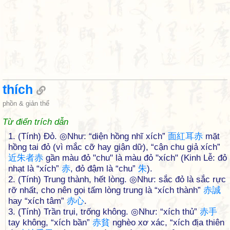
thích
phồn & giản thể
Từ điển trích dẫn
1. (Tính) Đỏ. ◎Như: “diện hồng nhĩ xích”
面
紅
耳
赤
mặt
hồng tai đỏ (vì mắc cỡ hay giận dữ), “cận chu giả xích”
近
朱
者
赤
gần màu đỏ "chu" là màu đỏ "xích" (Kinh Lễ: đỏ
nhạt là “xích”
赤
, đỏ đậm là “chu”
朱
).
2. (Tính) Trung thành, hết lòng. ◎Như: sắc đỏ là sắc rực
rỡ nhất, cho nên gọi tấm lòng trung là “xích thành”
赤
誠
hay “xích tâm”
赤
心
.
3. (Tính) Trần trụi, trống không. ◎Như: “xích thủ”
赤
手
tay không, “xích bần”
赤
貧
nghèo xơ xác, “xích địa thiên