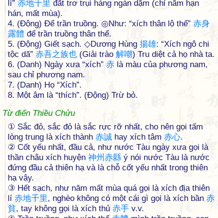
lí”
赤
地
千
里
đất trơ trụi hàng ngàn dặm (chỉ năm hạn
hán, mất mùa).
4. (Động) Để trần truồng. ◎Như: “xích thân lộ thể”
赤
身
露
體
để trần truồng thân thể.
5. (Động) Giết sạch. ◇Dương Hùng
揚
雄
: “Xích ngô chi
tộc dã”
赤
吾
之
族
也
(Giải trào
解
嘲
) Tru diệt cả họ nhà ta.
6. (Danh) Ngày xưa “xích”
赤
là màu của phương nam,
sau chỉ phương nam.
7. (Danh) Họ “Xích”.
8. Một âm là “thích”. (Động) Trừ bỏ.
Từ điển Thiều Chửu
① Sắc đỏ, sắc đỏ là sắc rực rỡ nhất, cho nên gọi tấm
lòng trung là xích thành
赤
誠
hay xích tâm
赤
心
.
② Cốt yếu nhất, đầu cả, như nước Tàu ngày xưa gọi là
thần châu xích huyện
神
州
赤
縣
ý nói nước Tàu là nước
đứng đầu cả thiên hạ và là chỗ cốt yếu nhất trong thiên
hạ vậy.
③ Hết sạch, như năm mất mùa quá gọi là xích địa thiên
lí
赤
地
千
里
, nghèo không có một cái gì gọi là xích bần
赤
貧
, tay không gọi là xích thủ
赤
手
v.v.