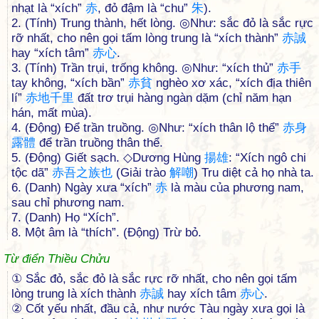
nhạt là “xích”
赤
, đỏ đậm là “chu”
朱
).
2. (Tính) Trung thành, hết lòng. ◎Như: sắc đỏ là sắc rực
rỡ nhất, cho nên gọi tấm lòng trung là “xích thành”
赤
誠
hay “xích tâm”
赤
心
.
3. (Tính) Trần trụi, trống không. ◎Như: “xích thủ”
赤
手
tay không, “xích bần”
赤
貧
nghèo xơ xác, “xích địa thiên
lí”
赤
地
千
里
đất trơ trụi hàng ngàn dặm (chỉ năm hạn
hán, mất mùa).
4. (Động) Để trần truồng. ◎Như: “xích thân lộ thể”
赤
身
露
體
để trần truồng thân thể.
5. (Động) Giết sạch. ◇Dương Hùng
揚
雄
: “Xích ngô chi
tộc dã”
赤
吾
之
族
也
(Giải trào
解
嘲
) Tru diệt cả họ nhà ta.
6. (Danh) Ngày xưa “xích”
赤
là màu của phương nam,
sau chỉ phương nam.
7. (Danh) Họ “Xích”.
8. Một âm là “thích”. (Động) Trừ bỏ.
Từ điển Thiều Chửu
① Sắc đỏ, sắc đỏ là sắc rực rỡ nhất, cho nên gọi tấm
lòng trung là xích thành
赤
誠
hay xích tâm
赤
心
.
② Cốt yếu nhất, đầu cả, như nước Tàu ngày xưa gọi là