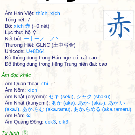
Âm Hán Việt:
thích
,
xích
Tổng nét: 7
Bộ:
xích 赤
(+0 nét)
Lục thư: hội ý
Nét bút:
一丨一ノ丨ノ丶
Thương Hiệt: GLNC (土中弓金)
Unicode:
U+8D64
Độ thông dụng trong Hán ngữ cổ: rất cao
Độ thông dụng trong tiếng Trung hiện đại: cao
Âm đọc khác
Âm Quan thoại:
chì
ㄔˋ
Âm Nôm:
xích
Âm Nhật (onyomi):
セキ (seki)
,
シャク (shaku)
Âm Nhật (kunyomi):
あか (aka)
,
あか- (aka-)
,
あか.い
(aka.i)
,
あか.らむ (aka.ramu)
,
あか.らめる (aka.rameru)
Âm Hàn:
적
Âm Quảng Đông:
cek3
,
cik3
Tự hình
6