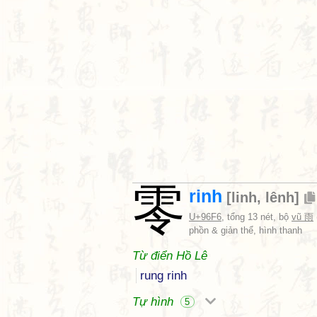
零
rinh
[
linh
,
lênh
]
U+96F6
, tổng 13 nét, bộ
vũ 雨
phồn & giản thể, hình thanh
Từ điển Hồ Lê
rung rinh
Tự hình
5