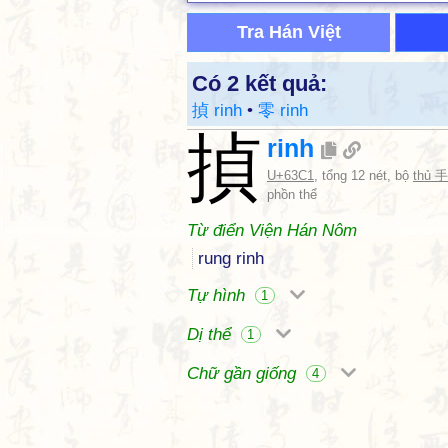
Tra Hán Việt
Có 2 kết quả:
揁 rinh
•
零 rinh
揁
rinh
U+63C1
, tổng 12 nét, bộ
thủ 手
phồn thể
Từ điển Viện Hán Nôm
rung rinh
Tự hình
1
Dị thể
1
Chữ gần giống
4