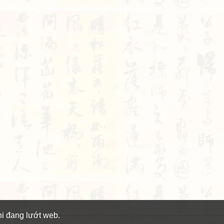
hi đang lướt web.