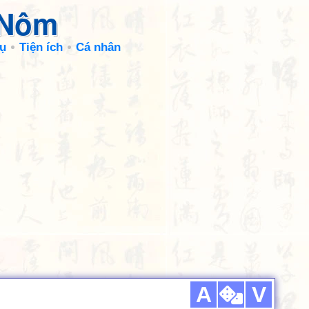
 Nôm
ụ
Tiện ích
Cá nhân
A
V