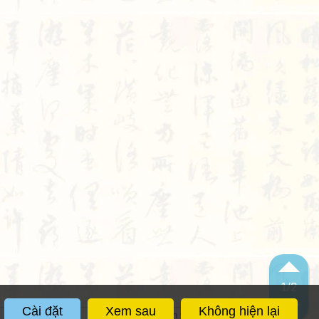
1
/2
Cài đặt
Xem sau
Không hiện lại
Màu giao diện