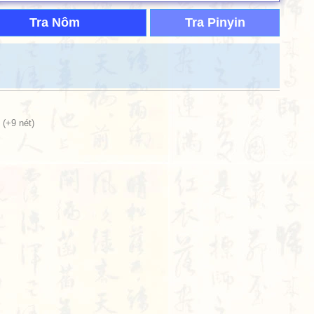
Tra Nôm
Tra Pinyin
(+9 nét)