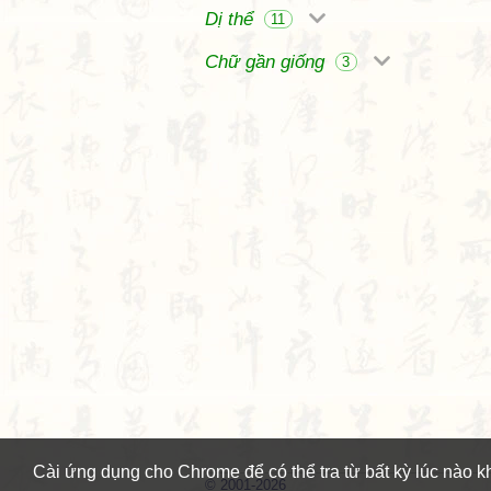
Dị thể
11
Chữ gần giống
3
Cài ứng dụng cho Chrome để có thể tra từ bất kỳ lúc nào k
© 2001-2026