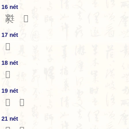
16 nét
㽔
𤯶
17 nét
𤯷
18 nét
𤯾
19 nét
𤯼
𤯽
21 nét