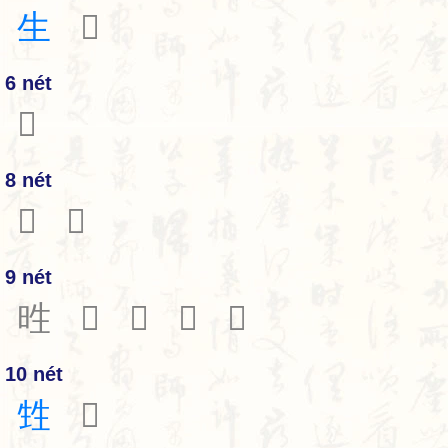
生
𤯓
6 nét
𤯔
8 nét
𤯕
𤯗
9 nét
甠
𤯚
𤯛
𤯝
𤯞
10 nét
甡
𤯟