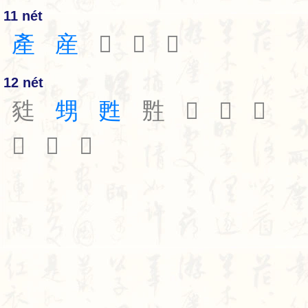
11 nét
產
産
𤯠
𤯢
𤯣
12 nét
甤
甥
甦
㽒
𤯦
𤯧
𤯨
𤯩
𤯬
𪽂