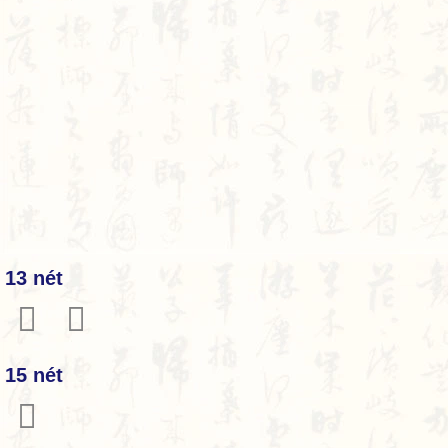
13 nét
𤯯
𤯲
15 nét
𤯳