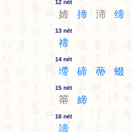
12 nét
媂
揥
渧
缔
13 nét
禘
14 nét
墆
碲
蔕
蝃
15 nét
𥰆
締
16 nét
諦