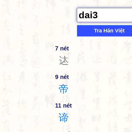
Tra Hán Việt
7 nét
迏
9 nét
帝
11 nét
谛