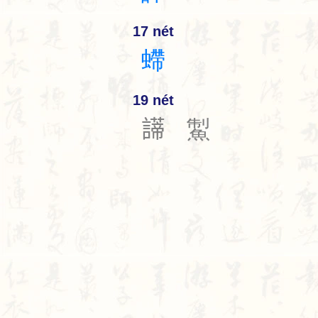
17 nét
螮
19 nét
𧬺
䱥