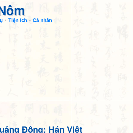
 Nôm
ụ
Tiện ích
Cá nhân
uảng Đông: Hán Việt