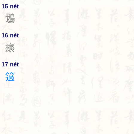
15 nét
𩾷
16 nét
㿆
17 nét
簻