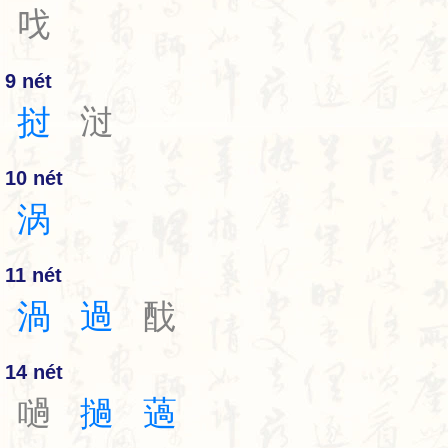
𠯫
9 nét
挝
㳡
10 nét
涡
11 nét
渦
過
䣬
14 nét
㗻
撾
薖