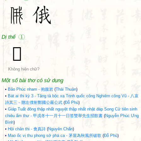
Dị thể
1
𩒰
Không hiện chữ?
Một số bài thơ có sử dụng
•
Bão Phúc nham - 抱腹岩
(
Thái Thuận
)
•
Bát ai thi kỳ 3 - Tặng tả bộc xạ Trịnh quốc công Nghiêm công Vũ - 八哀
詩其三－贈左僕射鄭國公嚴公武
(
Đỗ Phủ
)
•
Giáp Tuất đông thập nhất nguyệt thập nhất nhật đáp Song Cử tiên sinh
chiêu ẩm thư - 甲戌冬十一月十一日答雙舉先生招飲書
(
Nguyễn Phúc Ưng
Bình
)
•
Hội chân thi - 會真詩
(
Nguyên Chẩn
)
•
Mao ốc vị thu phong sở phá ca - 茅屋為秋風所破歌
(
Đỗ Phủ
)