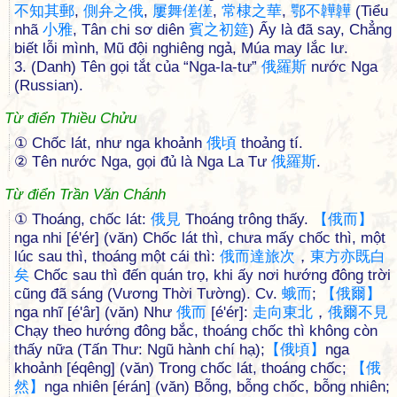
不
知
其
郵
,
側
弁
之
俄
,
屢
舞
傞
傞
,
常
棣
之
華
,
鄂
不
韡
韡
(Tiểu
nhã
小
雅
, Tân chi sơ diên
賓
之
初
筵
) Ấy là đã say, Chẳng
biết lỗi mình, Mũ đội nghiêng ngả, Múa may lắc lư.
3. (Danh) Tên gọi tắt của “Nga-la-tư”
俄
羅
斯
nước Nga
(Russian).
Từ điển Thiều Chửu
① Chốc lát, như nga khoảnh
俄
頃
thoảng tí.
② Tên nước Nga, gọi đủ là Nga La Tư
俄
羅
斯
.
Từ điển Trần Văn Chánh
① Thoáng, chốc lát:
俄
見
Thoáng trông thấy.
【
俄
而
】
nga nhi [é'ér] (văn) Chốc lát thì, chưa mấy chốc thì, một
lúc sau thì, thoáng một cái thì:
俄
而
達
旅
次
，
東
方
亦
既
白
矣
Chốc sau thì đến quán trọ, khi ấy nơi hướng đông trời
cũng đã sáng (Vương Thời Tường). Cv.
蛾
而
;
【
俄
爾
】
nga nhĩ [é'âr] (văn) Như
俄
而
[é'ér]:
走
向
東
北
，
俄
爾
不
見
Chạy theo hướng đông bắc, thoáng chốc thì không còn
thấy nữa (Tấn Thư: Ngũ hành chí hạ);
【
俄
頃
】
nga
khoảnh [éqêng] (văn) Trong chốc lát, thoáng chốc;
【
俄
然
】
nga nhiên [érán] (văn) Bỗng, bỗng chốc, bỗng nhiên;