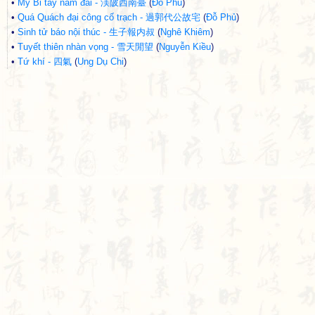
•
Mỹ Bi tây nam đài - 渼陂西南臺
(
Đỗ Phủ
)
•
Quá Quách đại công cố trạch - 過郭代公故宅
(
Đỗ Phủ
)
•
Sinh tử báo nội thúc - 生子報内叔
(
Nghê Khiêm
)
•
Tuyết thiên nhàn vọng - 雪天閒望
(
Nguyễn Kiều
)
•
Tứ khí - 四氣
(
Ung Dụ Chi
)