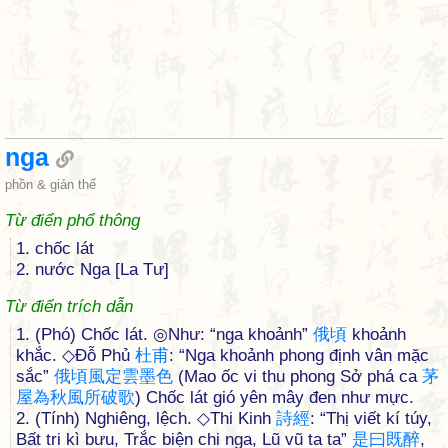
nga
phồn & giản thể
Từ điển phổ thông
1. chốc lát
2. nước Nga [La Tư]
Từ điển trích dẫn
1. (Phó) Chốc lát. ◎Như: “nga khoảnh”
俄
頃
khoảnh
khắc. ◇Đỗ Phủ
杜
甫
: “Nga khoảnh phong định vân mặc
sắc”
俄
頃
風
定
雲
墨
色
(Mao ốc vi thu phong Sở phá ca
茅
屋
為
秋
風
所
破
歌
) Chốc lát gió yên mây đen như mực.
2. (Tính) Nghiêng, lệch. ◇Thi Kinh
詩
經
: “Thị viết kí túy,
Bất tri kì bưu, Trắc biện chi nga, Lũ vũ ta ta”
是
曰
既
醉
,