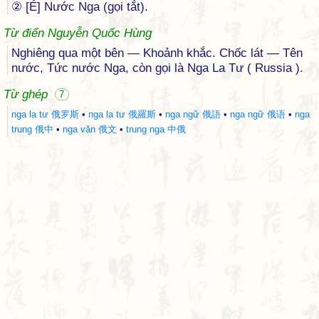
② [É] Nước Nga (gọi tắt).
Từ điển Nguyễn Quốc Hùng
Nghiêng qua một bên — Khoảnh khắc. Chốc lát — Tên
nước, Tức nước Nga, còn gọi là Nga La Tư ( Russia ).
Từ ghép
7
nga la tư 俄罗斯
•
nga la tư 俄羅斯
•
nga ngữ 俄語
•
nga ngữ 俄语
•
nga
trung 俄中
•
nga văn 俄文
•
trung nga 中俄