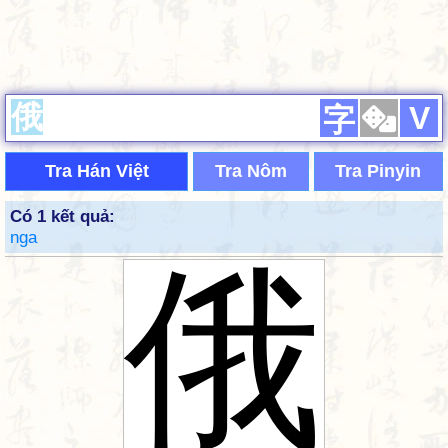
V
字
Tra Hán Việt
Tra Nôm
Tra Pinyin
Có 1 kết quả:
nga
俄