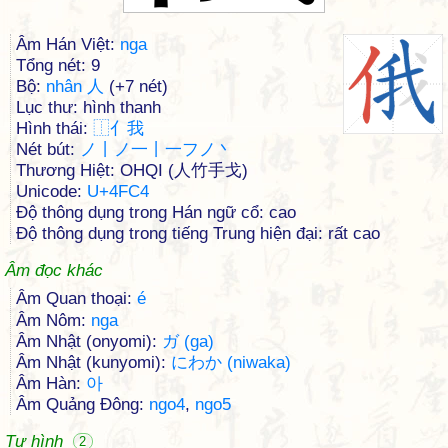
Âm Hán Việt:
nga
Tổng nét: 9
Bộ:
nhân 人
(+7 nét)
Lục thư: hình thanh
Hình thái:
⿰
亻
我
Nét bút:
ノ丨ノ一丨一フノ丶
Thương Hiệt: OHQI (人竹手戈)
Unicode:
U+4FC4
Độ thông dụng trong Hán ngữ cổ: cao
Độ thông dụng trong tiếng Trung hiện đại: rất cao
Âm đọc khác
Âm Quan thoại:
é
Âm Nôm:
nga
Âm Nhật (onyomi):
ガ (ga)
Âm Nhật (kunyomi):
にわか (niwaka)
Âm Hàn:
아
Âm Quảng Đông:
ngo4
,
ngo5
Tự hình
2