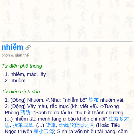
nhiễm
phồn & giản thể
Từ điển phổ thông
1. nhiễm, mắc, lây
2. nhuộm
Từ điển trích dẫn
1. (Động) Nhuộm. ◎Như: “nhiễm bố”
染
布
nhuộm vải.
2. (Động) Vẩy màu, rắc mực (khi viết vẽ). ◇Tương
Phòng
蔣
防
: “Sanh tố đa tài tư, thụ bút thành chương.
(...) nhiễm tất, mệnh tàng ư bảo khiếp chi nội”
生
素
多
才
思
,
授
筆
成
章
. (...)
染
畢
,
命
藏
於
寶
篋
之
內
(Hoắc Tiểu
Ngọc truyện
霍
小
玉
傳
) Sinh ra vốn nhiều tài năng, cầm