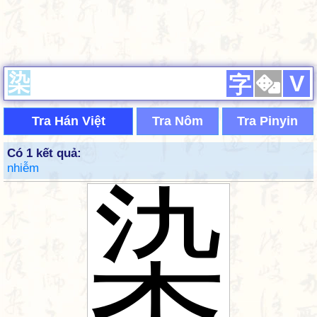
V
字
Tra Hán Việt
Tra Nôm
Tra Pinyin
Có 1 kết quả:
nhiễm
染