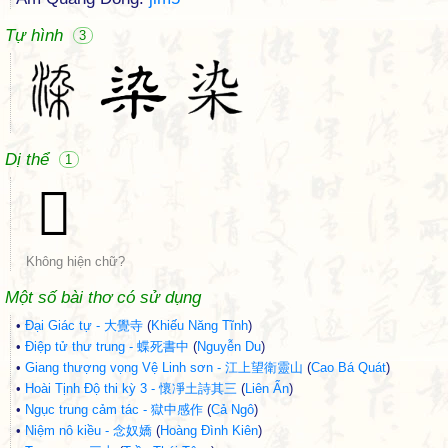
Tự hình
3
Dị thể
1
𩃵
Không hiện chữ?
Một số bài thơ có sử dụng
•
Đại Giác tự - 大覺寺
(
Khiếu Năng Tĩnh
)
•
Điệp tử thư trung - 蝶死書中
(
Nguyễn Du
)
•
Giang thượng vọng Vệ Linh sơn - 江上望衛靈山
(
Cao Bá Quát
)
•
Hoài Tịnh Độ thi kỳ 3 - 懷凈土詩其三
(
Liên Ẩn
)
•
Ngục trung cảm tác - 獄中感作
(
Cả Ngô
)
•
Niệm nô kiều - 念奴嬌
(
Hoàng Đình Kiên
)