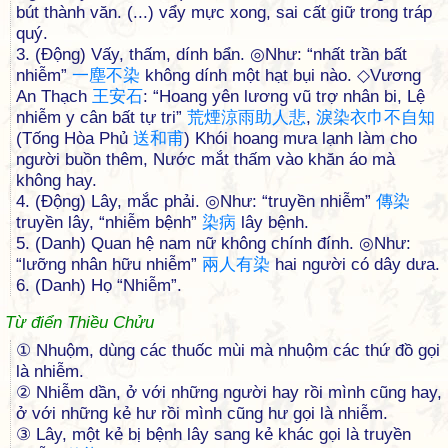
bút thành văn. (...) vẩy mực xong, sai cất giữ trong tráp
quý.
3. (Động) Vấy, thấm, dính bẩn. ◎Như: “nhất trần bất
nhiễm”
一
塵
不
染
không dính một hạt bụi nào. ◇Vương
An Thạch
王
安
石
: “Hoang yên lương vũ trợ nhân bi, Lệ
nhiễm y cân bất tự tri”
荒
煙
涼
雨
助
人
悲
,
淚
染
衣
巾
不
自
知
(Tống Hòa Phủ
送
和
甫
) Khói hoang mưa lạnh làm cho
người buồn thêm, Nước mắt thấm vào khăn áo mà
không hay.
4. (Động) Lây, mắc phải. ◎Như: “truyền nhiễm”
傳
染
truyền lây, “nhiễm bệnh”
染
病
lây bệnh.
5. (Danh) Quan hệ nam nữ không chính đính. ◎Như:
“lưỡng nhân hữu nhiễm”
兩
人
有
染
hai người có dây dưa.
6. (Danh) Họ “Nhiễm”.
Từ điển Thiều Chửu
① Nhuộm, dùng các thuốc mùi mà nhuộm các thứ đồ gọi
là nhiễm.
② Nhiễm dần, ở với những người hay rồi mình cũng hay,
ở với những kẻ hư rồi mình cũng hư gọi là nhiễm.
③ Lây, một kẻ bị bệnh lây sang kẻ khác gọi là truyền