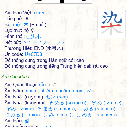
Âm Hán Việt:
nhiễm
Tổng nét: 9
Bộ:
mộc 木
(+5 nét)
Lục thư: hội ý
Hình thái:
⿱
氿
木
Nét bút:
丶丶一ノフ一丨ノ丶
Thương Hiệt: END (水弓木)
Unicode:
U+67D3
Độ thông dụng trong Hán ngữ cổ: cao
Độ thông dụng trong tiếng Trung hiện đại: rất cao
Âm đọc khác
Âm Quan thoại:
rǎn
ㄖㄢˇ
Âm Nôm:
nhẹm
,
nhiễm
,
nhuốm
,
ruộm
,
vẩn
Âm Nhật (onyomi):
セン (sen)
Âm Nhật (kunyomi):
そ.める (so.meru)
,
-ぞ.め (-zo.me)
,
-ぞめ (-zome)
,
そ.まる (so.maru)
,
し.みる (shi.miru)
,
-
じ.みる (-ji.miru)
,
し.み (shi.mi)
,
-し.める (-shi.meru)
Âm Hàn:
염
Âm Quảng Đông:
jim5