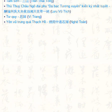
•
Tam sơn - 三山
(
Trần Thái Tông
)
•
Thù Thuỵ Châu Ngô đại phu “Dạ bạc Tương xuyên” kiến ký nhất tuyệt -
酬瑞州吳大夫夜泊湘川見寄一絕
(
Lưu Vũ Tích
)
•
Tư quy - 思歸
(
Vi Trang
)
•
Yên vũ trung quá Thạch Hồ - 煙雨中過石湖
(
Nghê Toản
)