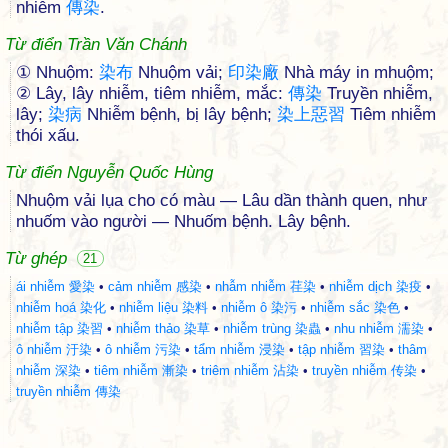
nhiễm
傳
染
.
Từ điển Trần Văn Chánh
① Nhuộm:
染
布
Nhuộm vải;
印
染
廠
Nhà máy in mhuộm;
② Lây, lây nhiễm, tiêm nhiễm, mắc:
傳
染
Truyền nhiễm,
lây;
染
病
Nhiễm bệnh, bị lây bệnh;
染
上
惡
習
Tiêm nhiễm
thói xấu.
Từ điển Nguyễn Quốc Hùng
Nhuộm vải lụa cho có màu — Lâu dần thành quen, như
nhuốm vào người — Nhuốm bệnh. Lây bệnh.
Từ ghép
21
ái nhiễm 愛染
•
cảm nhiễm 感染
•
nhẫm nhiễm 荏染
•
nhiễm dịch 染疫
•
nhiễm hoá 染化
•
nhiễm liệu 染料
•
nhiễm ô 染污
•
nhiễm sắc 染色
•
nhiễm tập 染習
•
nhiễm thảo 染草
•
nhiễm trùng 染蟲
•
nhu nhiễm 濡染
•
ô nhiễm 汙染
•
ô nhiễm 污染
•
tẩm nhiễm 浸染
•
tập nhiễm 習染
•
thâm
nhiễm 深染
•
tiêm nhiễm 漸染
•
triêm nhiễm 沾染
•
truyền nhiễm 传染
•
truyền nhiễm 傳染