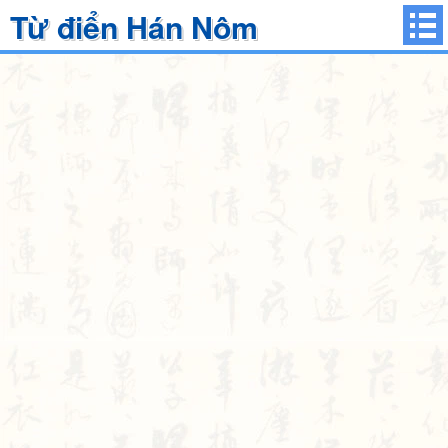
Từ điển Hán Nôm