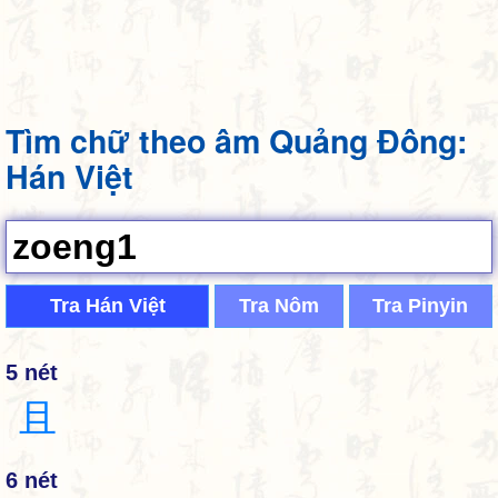
Tìm chữ theo âm Quảng Đông:
Hán Việt
Tra Hán Việt
Tra Nôm
Tra Pinyin
5 nét
且
6 nét