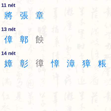
11 nét
將
張
章
13 nét
傽
鄣
䬬
14 nét
嫜
彰
𢕔
慞
漳
獐
粻