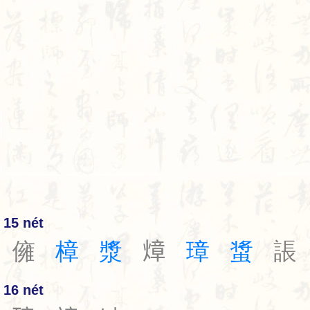
15 nét
㒕
樟
漿
𤍤
璋
螀
䛫
16 nét