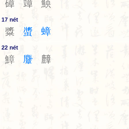
𥕞
𥪮
䱀
17 nét
䊢
螿
蟑
22 nét
鱆
麞
𪋟