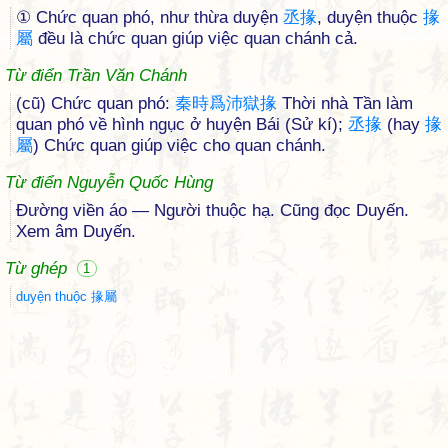
① Chức quan phó, như thừa duyện
丞
掾
, duyện thuộc
掾
屬
đều là chức quan giúp việc quan chánh cả.
Từ điển Trần Văn Chánh
(cũ) Chức quan phó:
秦
時
爲
沛
獄
掾
Thời nhà Tần làm
quan phó về hình ngục ở huyện Bái (Sử kí);
丞
掾
(hay
掾
屬
) Chức quan giúp việc cho quan chánh.
Từ điển Nguyễn Quốc Hùng
Đường viền áo — Người thuộc hạ. Cũng đọc Duyến.
Xem âm Duyến.
Từ ghép
1
duyện thuộc 掾屬