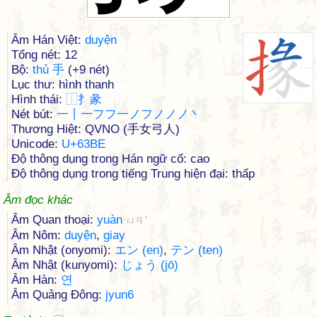
Âm Hán Việt:
duyện
Tổng nét: 12
Bộ:
thủ 手
(+9 nét)
Lục thư: hình thanh
Hình thái:
⿰
⺘
彖
Nét bút:
一丨一フフ一ノフノノノ丶
Thương Hiệt: QVNO (手女弓人)
Unicode:
U+63BE
Độ thông dụng trong Hán ngữ cổ: cao
Độ thông dụng trong tiếng Trung hiện đại: thấp
Âm đọc khác
Âm Quan thoại:
yuàn
ㄩㄢˋ
Âm Nôm:
duyện
,
giay
Âm Nhật (onyomi):
エン (en)
,
テン (ten)
Âm Nhật (kunyomi):
じょう (jō)
Âm Hàn:
연
Âm Quảng Đông:
jyun6