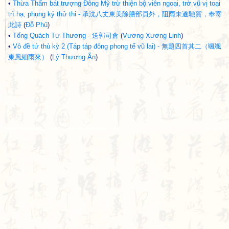
•
Thừa Thẩm bát trượng Đông Mỹ trừ thiện bộ viên ngoại, trở vũ vị toại
trì hạ, phụng ký thử thi - 承沈八丈東美除膳部員外，阻雨未遂馳賀，奉寄
此詩
(
Đỗ Phủ
)
•
Tống Quách Tư Thương - 送郭司倉
(
Vương Xương Linh
)
•
Vô đề tứ thủ kỳ 2 (Táp táp đông phong tế vũ lai) - 無題四首其二（颯颯
東風細雨來）
(
Lý Thương Ẩn
)