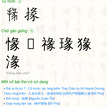
Tự hình
2
Chữ gần giống
6
㥟
𢞶
禒
瑑
猭
湪
Không hiện chữ?
Một số bài thơ có sử dụng
•
Bát ai thi kỳ 7 - Cố trước tác lang biếm Thai Châu tư hộ Huỳnh Dương
Trịnh công Kiền - 八哀詩其七－故著作郎貶台州司戶滎陽鄭公虔
(
Đỗ Phủ
)
•
Bột hứng - 勃興
(
Nguyễn Xuân Ôn
)
•
Giáp trung lãm vật - 峽中覽物
(
Đỗ Phủ
)