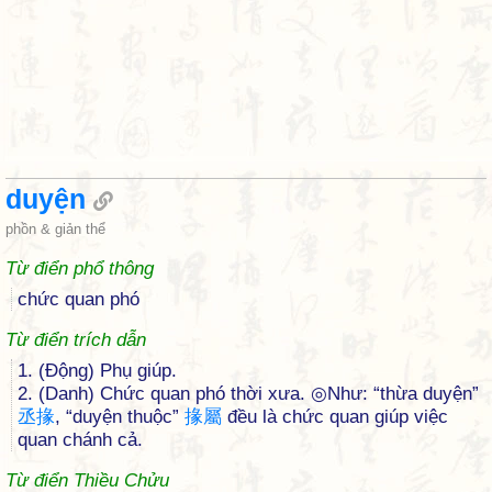
duyện
phồn & giản thể
Từ điển phổ thông
chức quan phó
Từ điển trích dẫn
1. (Động) Phụ giúp.
2. (Danh) Chức quan phó thời xưa. ◎Như: “thừa duyện”
丞
掾
, “duyện thuộc”
掾
屬
đều là chức quan giúp việc
quan chánh cả.
Từ điển Thiều Chửu