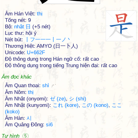
Âm Hán Việt:
thị
Tổng nét: 9
Bộ:
nhật 日
(+5 nét)
Lục thư: hội ý
Nét bút:
丨フ一一一丨一ノ丶
Thương Hiệt: AMYO (日一卜人)
Unicode:
U+662F
Độ thông dụng trong Hán ngữ cổ: rất cao
Độ thông dụng trong tiếng Trung hiện đại: rất cao
Âm đọc khác
Âm Quan thoại:
shì
ㄕˋ
Âm Nôm:
thị
Âm Nhật (onyomi):
ゼ (ze)
,
シ (shi)
Âm Nhật (kunyomi):
これ (kore)
,
この (kono)
,
ここ
(koko)
Âm Hàn:
시
Âm Quảng Đông:
si6
Tự hình
5