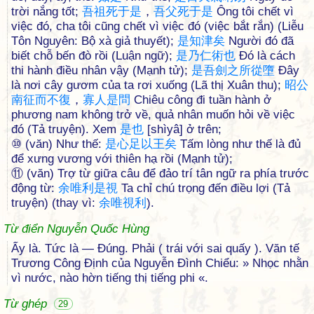
trời nắng tốt;
吾
祖
死
于
是
，
吾
父
死
于
是
Ông tôi chết vì
việc đó, cha tôi cũng chết vì việc đó (việc bắt rắn) (Liễu
Tôn Nguyên: Bộ xà giả thuyết);
是
知
津
矣
Người đó đã
biết chỗ bến đò rồi (Luận ngữ);
是
乃
仁
術
也
Đó là cách
thi hành điều nhân vậy (Mạnh tử);
是
吾
劍
之
所
從
墮
Đây
là nơi cây gươm của ta rơi xuống (Lã thị Xuân thu);
昭
公
南
征
而
不
復
，
寡
人
是
問
Chiêu công đi tuần hành ở
phương nam không trở về, quả nhân muốn hỏi về việc
đó (Tả truyện). Xem
是
也
[shìyâ] ở trên;
⑩ (văn) Như thế:
是
心
足
以
王
矣
Tấm lòng như thế là đủ
để xưng vương với thiên hạ rồi (Mạnh tử);
⑪ (văn) Trợ từ giữa câu để đảo trí tân ngữ ra phía trước
động từ:
余
唯
利
是
視
Ta chỉ chú trọng đến điều lợi (Tả
truyện) (thay vì:
余
唯
視
利
).
Từ điển Nguyễn Quốc Hùng
Ấy là. Tức là — Đúng. Phải ( trái với sai quấy ). Văn tế
Trương Công Định của Nguyễn Đình Chiểu: » Nhọc nhằn
vì nước, nào hờn tiếng thị tiếng phi «.
Từ ghép
29