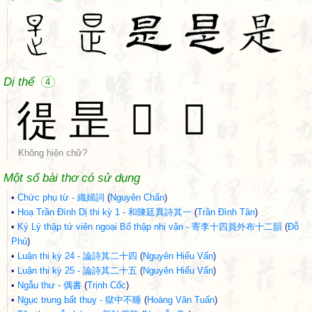
Dị thể
4
徥
昰
𣆞
𣊒
Không hiện chữ?
Một số bài thơ có sử dụng
•
Chức phụ từ - 織婦詞
(
Nguyên Chẩn
)
•
Hoạ Trần Đình Dị thi kỳ 1 - 和陳廷異詩其一
(
Trần Đình Tân
)
•
Ký Lý thập tứ viên ngoại Bố thập nhị vận - 寄李十四員外布十二韻
(
Đỗ
Phủ
)
•
Luận thi kỳ 24 - 論詩其二十四
(
Nguyên Hiếu Vấn
)
•
Luận thi kỳ 25 - 論詩其二十五
(
Nguyên Hiếu Vấn
)
•
Ngẫu thư - 偶書
(
Trịnh Cốc
)
•
Ngục trung bất thuỵ - 獄中不睡
(
Hoàng Văn Tuấn
)