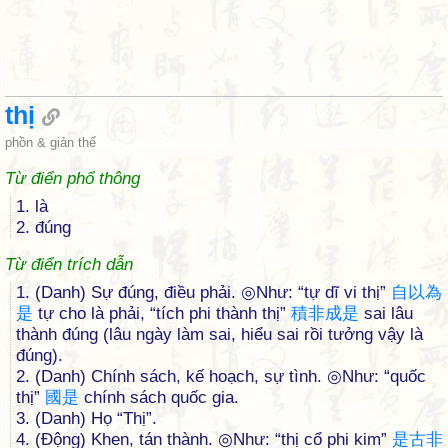
thị
phồn & giản thể
Từ điển phổ thông
1. là
2. đúng
Từ điển trích dẫn
1. (Danh) Sự đúng, điều phải. ◎Như: “tự dĩ vi thị”
自
以
為
是
tự cho là phải, “tích phi thành thị”
積
非
成
是
sai lâu
thành đúng (lâu ngày làm sai, hiểu sai rồi tưởng vậy là
đúng).
2. (Danh) Chính sách, kế hoạch, sự tình. ◎Như: “quốc
thị”
國
是
chính sách quốc gia.
3. (Danh) Họ “Thị”.
4. (Động) Khen, tán thành. ◎Như: “thị cổ phi kim”
是
古
非