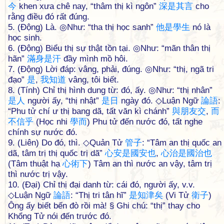
今
khen xưa chê nay, “thâm thị kì ngôn”
深
是
其
言
cho
rằng điều đó rất đúng.
5. (Động) Là. ◎Như: “tha thị học sanh”
他
是
學
生
nó là
học sinh.
6. (Động) Biểu thị sự thật tồn tại. ◎Như: “mãn thân thị
hãn”
滿
身
是
汗
đầy mình mồ hôi.
7. (Động) Lời đáp: vâng, phải, đúng. ◎Như: “thị, ngã tri
đạo”
是
,
我
知
道
vâng, tôi biết.
8. (Tính) Chỉ thị hình dung từ: đó, ấy. ◎Như: “thị nhân”
是
人
người ấy, “thị nhật”
是
日
ngày đó. ◇Luận Ngữ
論
語
:
“Phu tử chí ư thị bang dã, tất văn kì chánh”
與
朋
友
交
,
而
不
信
乎
(Học nhi
學
而
) Phu tử đến nước đó, tất nghe
chính sự nước đó.
9. (Liên) Do đó, thì. ◇Quản Tử
管
子
: “Tâm an thị quốc an
dã, tâm trị thị quốc trị dã”
心
安
是
國
安
也
,
心
治
是
國
治
也
(Tâm thuật hạ
心
術
下
) Tâm an thì nước an vậy, tâm trị
thì nước trị vậy.
10. (Đại) Chỉ thị đại danh từ: cái đó, người ấy, v.v.
◇Luận Ngữ
論
語
: “Thị tri tân hĩ”
是
知
津
矣
(Vi Tử
衛
子
)
Ông ấy biết bến đò rồi mà! § Ghi chú: “thị” thay cho
Khổng Tử nói đến trước đó.