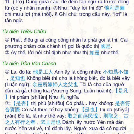
11. (Trợ) Dùng giữa câu, để đem tân ngữ ra trước động
từ (có ý nhấn mạnh). ◎Như: “duy lợi thị đồ”
惟
利
是
圖
chỉ mưu lợi (mà thôi). § Ghi chú: trong câu này, “lợi” là
tân ngữ.
Từ điển Thiều Chửu
① Phải, điều gì ai cũng công nhận là phải gọi là thị. Cái
phương châm của chánh trị gọi là quốc thị
國
是
.
② Ấy thế, lời nói chỉ định như như thị
如
是
như thế.
Từ điển Trần Văn Chánh
① Là, đó là:
他
是
工
人
Anh ấy là công nhân;
不
知
爲
不
知
，
是
知
也
Không biết thì cho là không biết, đó là biết vậy
(Luận ngữ);
余
是
所
嫁
婦
人
之
父
也
Tôi là cha của người
đàn bà gả chồng kia (Vương Sung: Luận hoành).
【
是
凡
】
thị phàm [shìfán] Như
凡
nghĩa
③;
【
是
否
】
thị phủ [shìfôu] Có phải... hay không:
是
否
符
合
實
際
Có sát thực tế hay không;
【
是
也
】
thị dã [shìyâ]
(văn) Đó là, là như thế vậy:
取
之
而
燕
民
悅
，
則
取
之
。
古
之
人
有
行
之
者
，
武
王
是
也
Đánh lấy nước Yên mà dân
nước Yên vui vẻ, thì đánh lấy. Người xưa đã có người