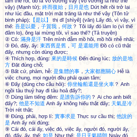
làm thế rồi, đó là Võ vương vậy (Võ vương là như thế
vậy) (Mạnh tử);
終
而
復
始
，
日
月
是
也
Dứt hết rồi trở lại
như lúc đầu, mặt trời mặt trăng là như thế vậy (Tôn tử
binh pháp);
【
是
以
】
thị dĩ [shìyê] (văn) Lấy đó, vì vậy, vì
thế:
吾
是
以
憂
，
子
賀
我
，
何
故
？ Tôi lấy đó làm lo (vì thế
đâm lo), ông lại mừng tôi, vì sao thế? (Tả truyện)
② Có:
滿
身
是
汗
Trên mình đẫm mồ hôi, mồ hôi nhễ nhãi;
③ Đó, đấy, ấy:
東
西
舊
是
舊
，
可
是
還
能
用
Đồ có cũ thật
đấy, nhưng còn dùng được;
④ Thích hợp, đúng:
來
的
是
時
候
Đến đúng lúc;
放
的
是
地
方
Đặt đúng chỗ;
⑤ Bất cứ, phàm, hễ:
是
集
體
的
事
，
大
家
都
應
關
心
Hễ là
việc chung, mọi người đều phải quan tâm;
⑥ Đấy (dùng cho câu hỏi):
你
坐
輪
船
還
是
坐
火
車
？ Anh
ngồi tàu thuỷ hay đi tàu hoả đấy?;
⑦ Dùng làm tiếng đệm:
是
誰
告
訴
你
的
？ Ai cho anh biết
đấy?;
他
是
不
知
道
Anh ấy không hiểu thật đấy;
天
氣
是
冷
Trời rét thật;
⑧ Đúng, phải, hợp lí:
實
事
求
是
Thực sự cầu thị;
他
說
的
是
Anh ấy nói đúng;
⑨ Cái đó, cái ấy, việc đó, việc ấy, người đó, người ấy,
đó, đấy, ấy, thế:
如
是
Như thế;
是
日
天
氣
晴
朗
Ngày đó