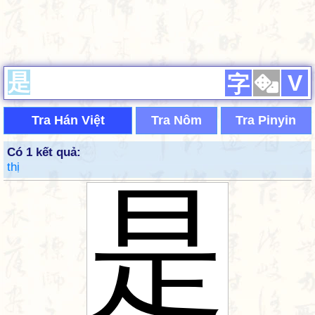
V
字
Tra Hán Việt
Tra Nôm
Tra Pinyin
Có 1 kết quả:
thị
是