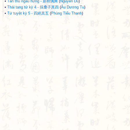
•
Tân thu ngẫu hứng - 新秋偶興
(
Nguyễn Du
)
•
Thái tang tử kỳ 4 - 採桑子其四
(
Âu Dương Tu
)
•
Tứ tuyệt kỳ 5 - 四絕其五
(
Phùng Tiểu Thanh
)