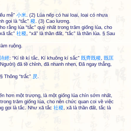
tiểu mễ”
小
米
. (2) Lúa nếp có hai loại, loại có nhựa
nh gọi là “tắc”
稷
. (3) Cao lương.
o rằng lúa “tắc” quý nhất trong trăm giống lúa, cho
“xã tắc”
社
稷
, “xã” là thần đất, “tắc” là thần lúa. § Sau
làm ruộng.
詩
經
: “Kí tề kí tắc, Kí khuông kí sắc”
既
齊
既
稷
,
既
匡
(Người) đã tề chỉnh, đã nhanh nhẹn, Đã ngay thẳng,
 § Thông “trắc”
昃
.
đến hơn một trượng, là một giống lúa chín sớm nhất,
 trong trăm giống lúa, cho nên chức quan coi về việc
ng gọi là tắc. Như xã tắc
社
稷
, xã là thần đất, tắc là