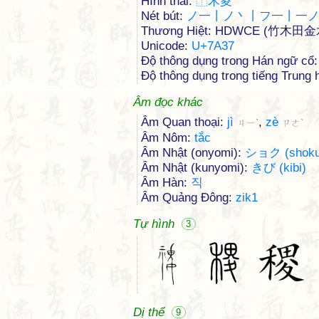
Hình thái:
⿰
禾
畟
Nét bút:
ノ一丨ノ丶丨フ一丨一
Thương Hiệt: HDWCE (竹木田金
Unicode:
U+7A37
Độ thông dụng trong Hán ngữ cổ:
Độ thông dụng trong tiếng Trung h
Âm đọc khác
Âm Quan thoại:
jì
,
zè
ㄐㄧˋ
ㄗㄜˋ
Âm Nôm:
tắc
Âm Nhật (onyomi):
ショク (shoku
Âm Nhật (kunyomi):
きび (kibi)
Âm Hàn:
직
Âm Quảng Đông:
zik1
Tự hình
3
Dị thể
9