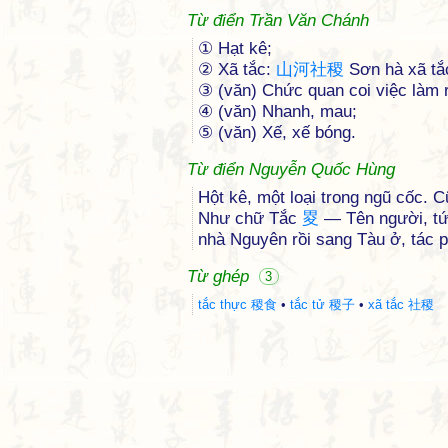
Từ điển Trần Văn Chánh
① Hạt kê;
② Xã tắc:
山
河
社
稷
Sơn hà xã tắ
③ (văn) Chức quan coi việc làm 
④ (văn) Nhanh, mau;
⑤ (văn) Xế, xế bóng.
Từ điển Nguyễn Quốc Hùng
Hột kê, một loại trong ngũ cốc. 
Như chữ Tắc
畟
— Tên người, tức
nhà Nguyên rồi sang Tàu ở, tác 
Từ ghép
3
tắc thực 稷食
•
tắc tử 稷子
•
xã tắc 社稷