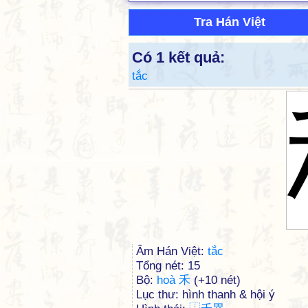
Tra Hán Việt
Có 1 kết quả:
tắc
Âm Hán Việt:
tắc
Tổng nét: 15
Bộ:
hoà 禾
(+10 nét)
Lục thư: hình thanh & hội ý