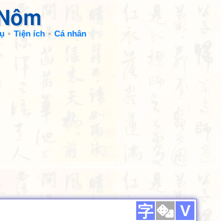
 Nôm
ụ
Tiện ích
Cá nhân
V
字