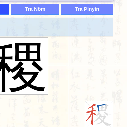
Tra Nôm
Tra Pinyin
稷