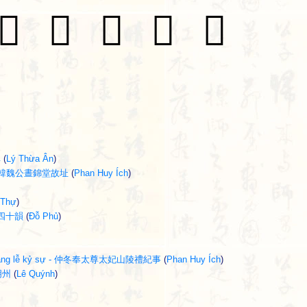
𥟄
𥟛
𥠈
𥠎
𥠰
碑
(
Lý Thừa Ân
)
chỉ - 韓魏公晝錦堂故址
(
Phan Huy Ích
)
 Thự
)
書懷四十韻
(
Đỗ Phủ
)
i sơn lăng lễ kỷ sự - 仲冬奉太尊太妃山陵禮紀事
(
Phan Huy Ích
)
寧明州
(
Lê Quýnh
)