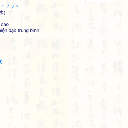
ノ丶ノフ丶
水)
 cao
iện đại: trung bình
)