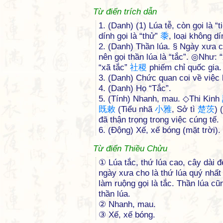
Từ điển trích dẫn
1. (Danh) (1) Lúa tễ, còn gọi là “
dính gọi là “thử”
黍
, loại không dí
2. (Danh) Thần lúa. § Ngày xưa ch
nên gọi thần lúa là “tắc”. ◎Như: 
“xã tắc”
社
稷
phiếm chỉ quốc gia.
3. (Danh) Chức quan coi về việc 
4. (Danh) Họ “Tắc”.
5. (Tính) Nhanh, mau. ◇Thi Kinh
既
敕
(Tiểu nhã
小
雅
, Sở tì
楚
茨
) 
đã thận trọng trong việc cúng tế.
6. (Động) Xế, xế bóng (mặt trời).
Từ điển Thiều Chửu
① Lúa tắc, thứ lúa cao, cây dài 
ngày xưa cho là thứ lúa quý nhất
làm ruộng gọi là tắc. Thần lúa cũ
thần lúa.
② Nhanh, mau.
③ Xế, xế bóng.