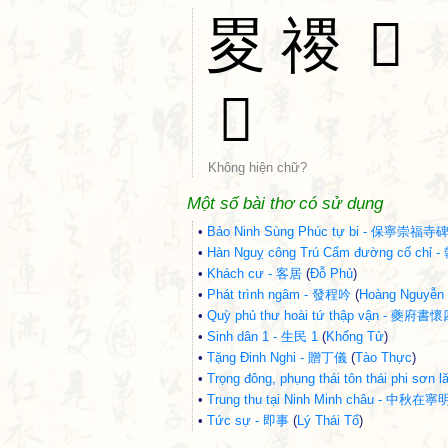
畟
禝
𥞷
𥣊
Không hiện chữ?
Một số bài thơ có sử dụng
•
Bảo Ninh Sùng Phúc tự bi - 保寧崇福寺
•
Hàn Nguỵ công Trú Cẩm đường cố 
•
Khách cư - 客居
(
Đỗ Phủ
)
•
Phát trình ngâm - 發程吟
(
Hoàng Nguyễn
•
Quỳ phủ thư hoài tứ thập vận - 夔府
•
Sinh dân 1 - 生民 1
(
Khổng Tử
)
•
Tặng Đinh Nghi - 贈丁儀
(
Tào Thực
)
•
Trọng đông, phụng thái tôn thái ph
•
Trung thu tại Ninh Minh châu - 中秋在
•
Tức sự - 即事
(
Lý Thái Tổ
)