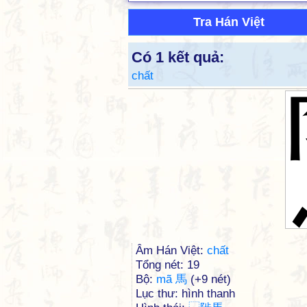
Tra Hán Việt
Có 1 kết quả:
chất
Âm Hán Việt:
chất
Tổng nét: 19
Bộ:
mã 馬
(+9 nét)
Lục thư: hình thanh