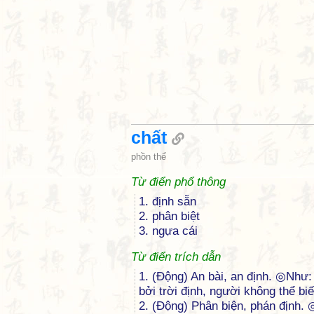
chất
phồn thể
Từ điển phổ thông
1. định sẵn
2. phân biệt
3. ngựa cái
Từ điển trích dẫn
1. (Động) An bài, an định. ◎Như
bởi trời định, người không thể bi
2. (Động) Phân biện, phán định. 