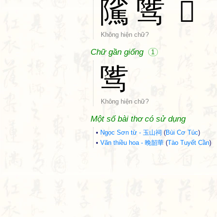
隲
骘
𨽥
Không hiện chữ?
Chữ gần giống
1
骘
Không hiện chữ?
Một số bài thơ có sử dụng
•
Ngọc Sơn từ - 玉山祠
(
Bùi Cơ Túc
)
•
Vãn thiều hoa - 晚韶華
(
Tào Tuyết Cần
)