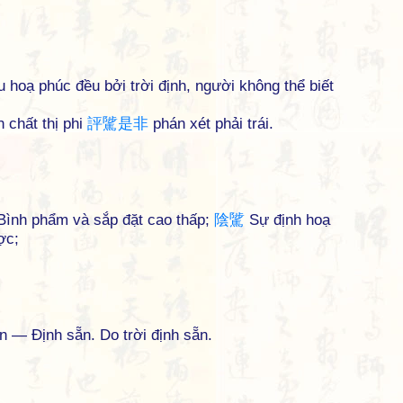
u hoạ phúc đều bởi trời định, người không thể biết
 chất thị phi
評
騭
是
非
phán xét phải trái.
ình phẩm và sắp đặt cao thấp;
陰
騭
Sự định hoạ
ợc;
 — Định sẵn. Do trời định sẵn.