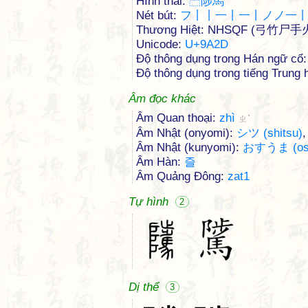
Hình thái:
⿱
陟
馬
Nét bút:
フ丨丨一丨一丨ノノ一
Thương Hiệt: NHSQF (弓竹尸手
Unicode:
U+9A2D
Độ thông dụng trong Hán ngữ cổ:
Độ thông dụng trong tiếng Trung h
Âm đọc khác
Âm Quan thoại:
zhì
ㄓˋ
Âm Nhật (onyomi):
シツ (shitsu)
Âm Nhật (kunyomi):
おすうま (os
Âm Hàn:
즐
Âm Quảng Đông:
zat1
Tự hình
2
Dị thể
3