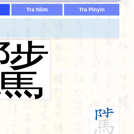
Tra Nôm
Tra Pinyin
騭