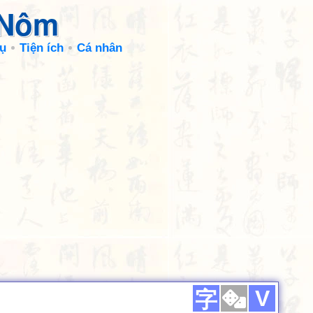
 Nôm
ụ
Tiện ích
Cá nhân
V
字