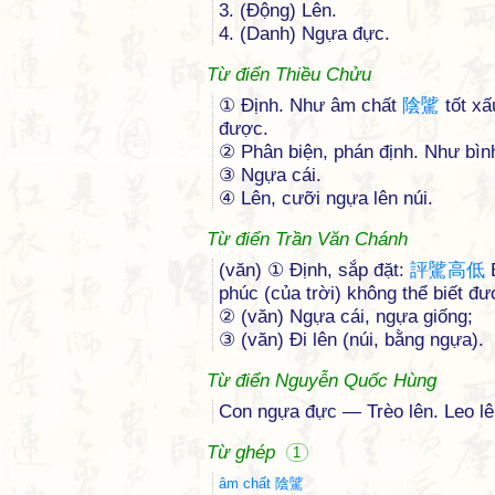
3. (Động) Lên.
4. (Danh) Ngựa đực.
Từ điển Thiều Chửu
① Ðịnh. Như âm chất
陰
騭
tốt xấ
được.
② Phân biện, phán định. Như bình
③ Ngựa cái.
④ Lên, cưỡi ngựa lên núi.
Từ điển Trần Văn Chánh
(văn) ① Định, sắp đặt:
評
騭
高
低
B
phúc (của trời) không thể biết đư
② (văn) Ngựa cái, ngựa giống;
③ (văn) Đi lên (núi, bằng ngựa).
Từ điển Nguyễn Quốc Hùng
Con ngựa đực — Trèo lên. Leo lên
Từ ghép
1
âm chất 陰騭