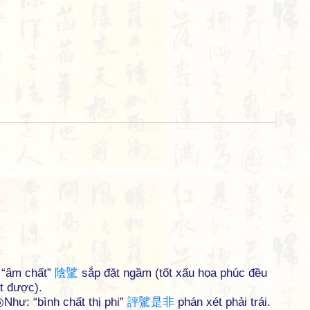
: “âm chất”
陰
騭
sắp đặt ngầm (tốt xấu họa phúc đều
ết được).
◎Như: “bình chất thị phi”
評
騭
是
非
phán xét phải trái.