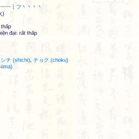
丨一一丨フ丶丶丶丶
火)
 thấp
iện đại: rất thấp
,
シチ (shichi)
,
チョク (choku)
ūma)