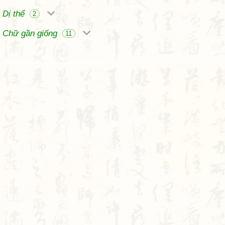
Dị thể
2
Chữ gần giống
11