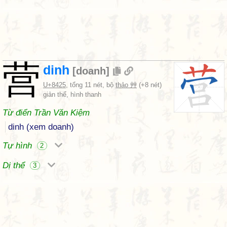
营
dinh
[
doanh
]
U+8425
, tổng 11 nét, bộ
thảo 艸
(+8 nét)
giản thể, hình thanh
Từ điển Trần Văn Kiệm
dinh (xem doanh)
Tự hình
2
Dị thể
3