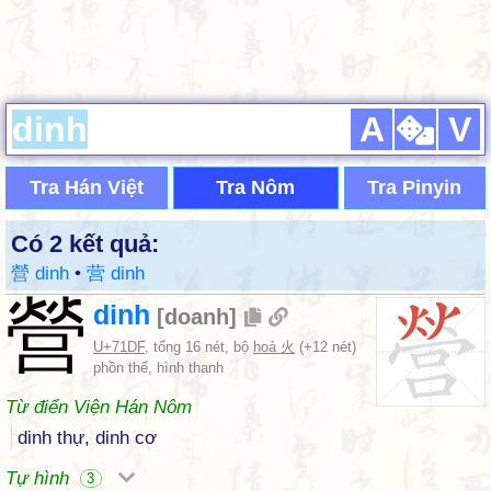
A
V
Tra Hán Việt
Tra Nôm
Tra Pinyin
Có 2 kết quả:
營 dinh
•
营 dinh
營
dinh
[
doanh
]
U+71DF
, tổng 16 nét, bộ
hoả 火
(+12 nét)
phồn thể, hình thanh
Từ điển Viện Hán Nôm
dinh thự, dinh cơ
Tự hình
3