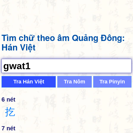
Tìm chữ theo âm Quảng Đông:
Hán Việt
Tra Hán Việt
Tra Nôm
Tra Pinyin
6 nét
扢
7 nét