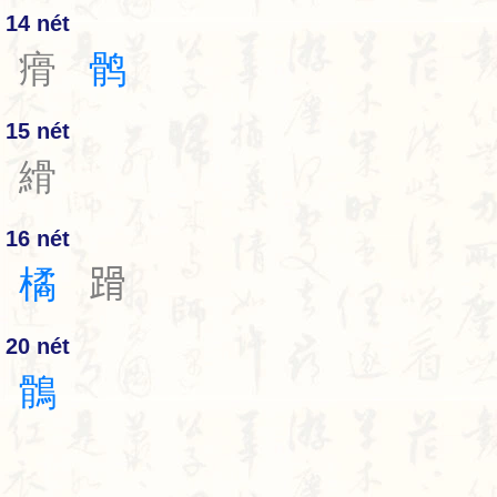
14 nét
㾶
鹘
15 nét
縎
16 nét
橘
𨃴
20 nét
鶻