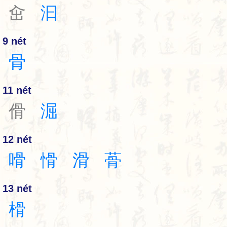
㒴
汩
9 nét
骨
11 nét
傦
淈
12 nét
嗗
愲
滑
蓇
13 nét
榾