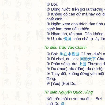
① Bơi.
② Dòng nước trên gọi là thượng
③ Không có căn cứ mà hay đổi dờ
nhất định.
④ Ngắm xem cho thích tâm tình g
nghề làm món tiêu khiển.
⑤ Nhàn tản, tản mát. Dân không 
⑥ Ưu du
優
游
nhàn nhã tự lấy là
Từ điển Trần Văn Chánh
① Bơi:
魚
在
水
裡
游
Cá bơi dưới 
② Đi chơi, du lịch:
周
游
天
下
Chu 
③ Phần sông, du:
上
游
Thượng d
④ Du (mục), du (dân), du (kích);
⑤ Thay đổi, không đứng yên một 
động;
⑥ [Yóu] (Họ) Du.
Từ điển Nguyễn Quốc Hùng
Nổi trên mặt nước mà đi — Bơi 
chữ Du
遊
.