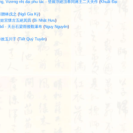
g Tưởng, Vương nhị đại phu tác - 登羅浮絕頂奉同蔣王二大夫作
(
Khuất Đại
 一錢行贈林戊之
(
Ngô Gia Kỷ
)
ỳ 4 - 館娃宮懷古五絕其四
(
Bì Nhật Hưu
)
n bộc bố - 天台石梁雨後觀瀑布
(
Nguỵ Nguyên
)
 春愁詩效玉川子
(
Tiết Quý Tuyên
)