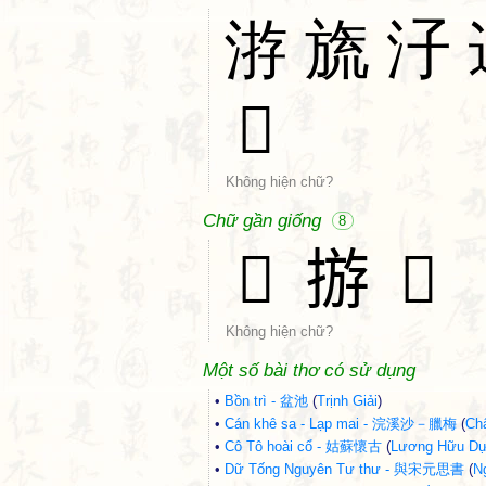
㳺
旒
汓
𨒰
Không hiện chữ?
Chữ gần giống
8
𤦽
𢰧
𢝡
Không hiện chữ?
Một số bài thơ có sử dụng
•
Bồn trì - 盆池
(
Trịnh Giải
)
•
Cán khê sa - Lạp mai - 浣溪沙－臘梅
(
Ch
•
Cô Tô hoài cổ - 姑蘇懷古
(
Lương Hữu D
•
Dữ Tống Nguyên Tư thư - 與宋元思書
(
N