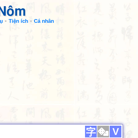
 Nôm
ụ
Tiện ích
Cá nhân
V
字