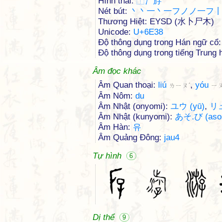
Hình thái:
⿰
⺡
斿
Nét bút:
丶丶一丶一フノノ一フ
Thương Hiệt: EYSD (水卜尸木)
Unicode:
U+6E38
Độ thông dụng trong Hán ngữ cổ:
Độ thông dụng trong tiếng Trung h
Âm đọc khác
Âm Quan thoại:
liú
,
yóu
ㄌㄧㄡˊ
ㄧㄡ
Âm Nôm:
du
Âm Nhật (onyomi):
ユウ (yū)
,
リュ
Âm Nhật (kunyomi):
あそ.び (aso.
Âm Hàn:
유
Âm Quảng Đông:
jau4
Tự hình
6
Dị thể
9