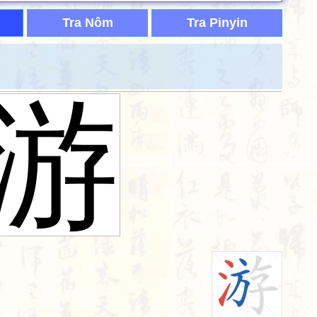
Tra Nôm
Tra Pinyin
游