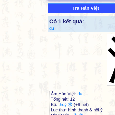
Tra Hán Việt
Có 1 kết quả:
du
Âm Hán Việt:
du
Tổng nét: 12
Bộ:
thuỷ 水
(+9 nét)
Lục thư: hình thanh & hội ý