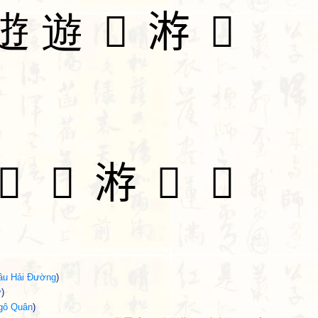
逰
遊
𠾈
𣸯
𨒣
𦳧
𥯞
𣸯
𪆎
𣛦
âu Hải Đường
)
ự
)
gô Quân
)