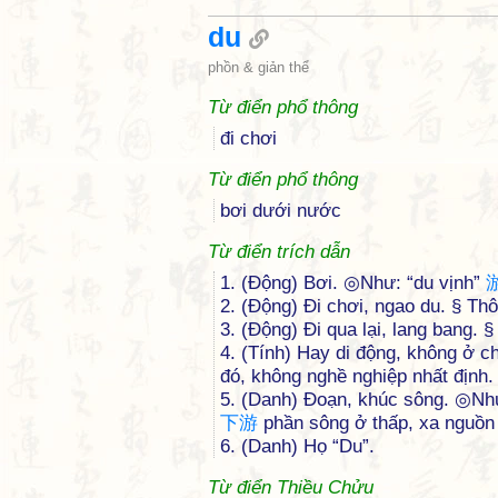
du
phồn & giản thể
Từ điển phổ thông
đi chơi
Từ điển phổ thông
bơi dưới nước
Từ điển trích dẫn
1. (Động) Bơi. ◎Như: “du vịnh”
2. (Động) Đi chơi, ngao du. § Th
3. (Động) Đi qua lại, lang bang. 
4. (Tính) Hay di động, không ở c
đó, không nghề nghiệp nhất định.
5. (Danh) Đoạn, khúc sông. ◎Nh
下
游
phần sông ở thấp, xa nguồn 
6. (Danh) Họ “Du”.
Từ điển Thiều Chửu