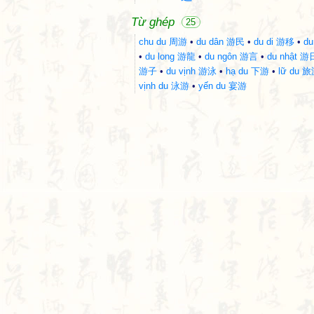
Từ ghép
25
chu du 周游
•
du dân 游民
•
du di 游移
•
d
•
du long 游龍
•
du ngôn 游言
•
du nhật 游
游子
•
du vịnh 游泳
•
hạ du 下游
•
lữ du 
vịnh du 泳游
•
yến du 宴游