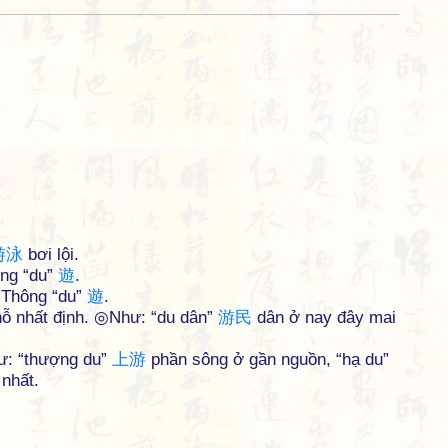
游
泳
bơi lội.
ông “du”
遊
.
§ Thông “du”
遊
.
hỗ nhất định. ◎Như: “du dân”
游
民
dân ở nay đây mai
ư: “thượng du”
上
游
phần sông ở gần nguồn, “hạ du”
nhất.