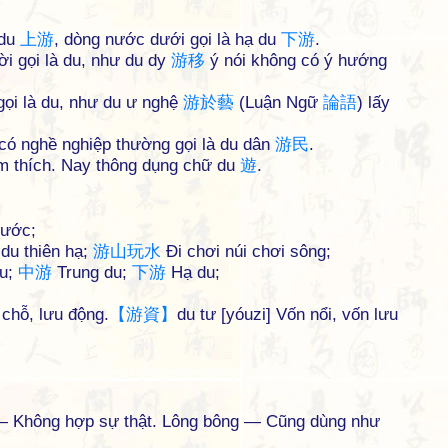
 du
上
游
, dòng nước dưới gọi là hạ du
下
游
.
i gọi là du, như du dy
游
移
ý nói không có ý hướng
ọi là du, như du ư nghệ
游
於
藝
(Luận Ngữ
論
語
) lấy
có nghề nghiệp thường gọi là du dân
游
民
.
m thích. Nay thông dụng chữ du
遊
.
nước;
du thiên hạ;
游
山
玩
水
Đi chơi núi chơi sông;
u;
中
游
Trung du;
下
游
Hạ du;
chỗ, lưu động.
【
游
資
】
du tư [yóuzi] Vốn nổi, vốn lưu
— Không hợp sự thật. Lông bông — Cũng dùng như