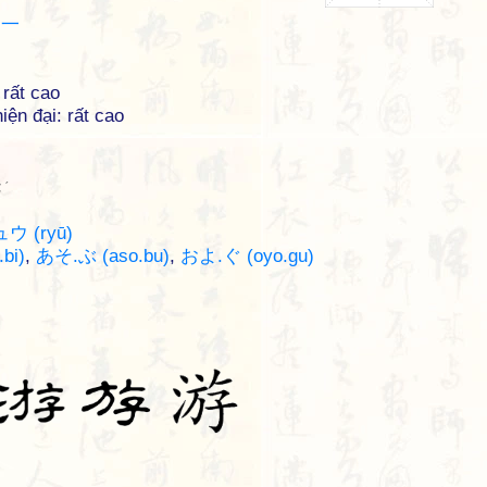
丨一
 rất cao
iện đại: rất cao
ˊ
ウ (ryū)
bi)
,
あそ.ぶ (aso.bu)
,
およ.ぐ (oyo.gu)