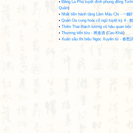
•
Đăng La Phù tuyệt đính phụng đồn
Quân
)
•
Nhất tiền hành tặng Lâm Mậu Chi -
•
Quán Oa cung hoài cổ ngũ tuyệt k
•
Thiên Thai thạch lương vũ hậu qua
•
Thương tiến tửu - 將進酒
(
Cao Khải
)
•
Xuân sầu thi hiệu Ngọc Xuyên tử -