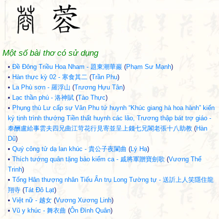
Một số bài thơ có sử dụng
•
Đề Đông Triều Hoa Nham - 題東潮華巖
(
Phạm Sư Mạnh
)
•
Hàn thực kỳ 02 - 寒食其二
(
Trần Phu
)
•
La Phù sơn - 羅浮山
(
Trương Hựu Tân
)
•
Lạc thần phú - 洛神賦
(
Tào Thực
)
•
Phụng thù Lư cấp sự Vân Phu tứ huynh “Khúc giang hà hoa hành” kiến
ký tịnh trình thướng Tiền thất huynh các lão, Trương thập bát trợ giáo -
奉酬盧給事雲夫四兄曲江苛花行見寄並呈上錢七兄閣老張十八助教
(
Hàn
Dũ
)
•
Quý công tử dạ lan khúc - 貴公子夜闌曲
(
Lý Hạ
)
•
Thích tướng quân tặng bảo kiếm ca - 戚將軍贈寶劍歌
(
Vương Thế
Trinh
)
•
Tống Hân thượng nhân Tiếu Ẩn trụ Long Tường tự - 送訢上人笑隱住龍
翔寺
(
Tát Đô Lạt
)
•
Việt nữ - 越女
(
Vương Xương Linh
)
•
Vũ y khúc - 舞衣曲
(
Ôn Đình Quân
)