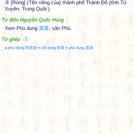
② [Róng] (Tên riêng của) thành phố Thành Đô (tỉnh Tứ
Xuyên, Trung Quốc).
Từ điển Nguyễn Quốc Hùng
Xem Phù dung
芙
蓉
, vần Phù.
Từ ghép
3
a phù dung 阿芙蓉
•
cốt dung 蓇蓉
•
phù dung 芙蓉