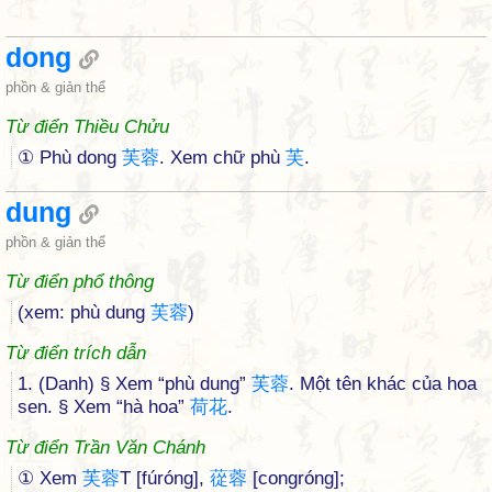
dong
phồn & giản thể
Từ điển Thiều Chửu
① Phù dong
芙
蓉
. Xem chữ phù
芙
.
dung
phồn & giản thể
Từ điển phổ thông
(xem: phù dung
芙
蓉
)
Từ điển trích dẫn
1. (Danh) § Xem “phù dung”
芙
蓉
. Một tên khác của hoa
sen. § Xem “hà hoa”
荷
花
.
Từ điển Trần Văn Chánh
① Xem
芙
蓉
T [fúróng],
蓯
蓉
[congróng];