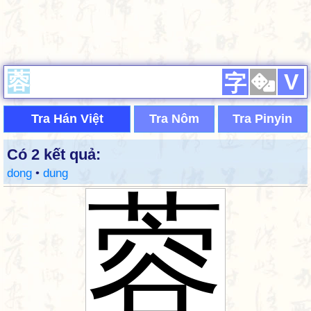
V
字
Tra Hán Việt
Tra Nôm
Tra Pinyin
Có 2 kết quả:
dong
•
dung
蓉