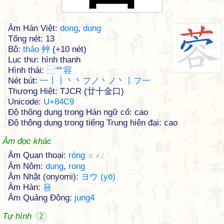
Âm Hán Việt:
dong
,
dung
Tổng nét: 13
Bộ:
thảo 艸
(+10 nét)
Lục thư: hình thanh
Hình thái:
⿱
艹
容
Nét bút:
一丨丨丶丶フノ丶ノ丶丨フ一
Thương Hiệt: TJCR (廿十金口)
Unicode:
U+84C9
Độ thông dụng trong Hán ngữ cổ: cao
Độ thông dụng trong tiếng Trung hiện đại: cao
Âm đọc khác
Âm Quan thoại:
róng
ㄖㄨㄥˊ
Âm Nôm:
dung
,
rong
Âm Nhật (onyomi):
ヨウ (yō)
Âm Hàn:
용
Âm Quảng Đông:
jung4
Tự hình
2