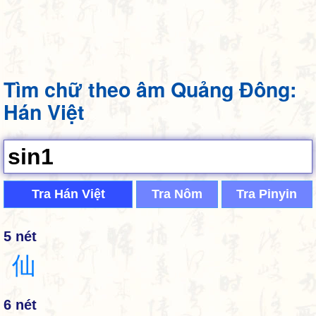
Tìm chữ theo âm Quảng Đông:
Hán Việt
Tra Hán Việt
Tra Nôm
Tra Pinyin
5 nét
仙
6 nét