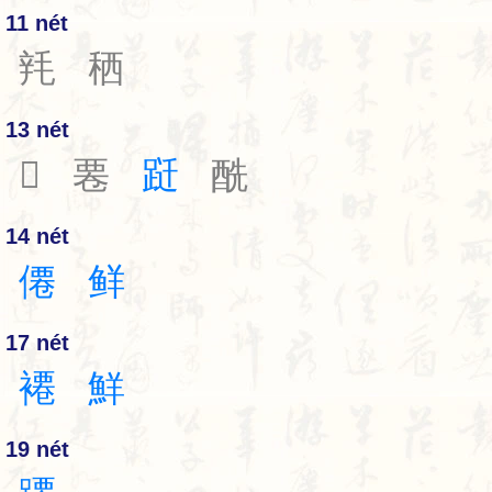
11 nét
㲔
䄽
13 nét
𢱟
䙴
跹
酰
14 nét
僊
鲜
17 nét
褼
鮮
19 nét