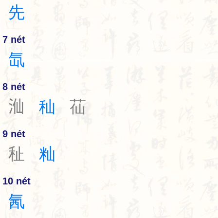
先
7 nét
氙
8 nét
𣳈
秈
苮
9 nét
䄳
籼
10 nét
氥