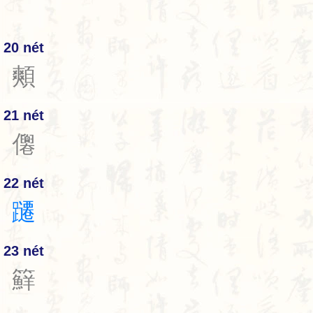
20 nét
䫪
21 nét
㒨
22 nét
躚
23 nét
䉳