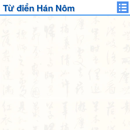
Từ điển Hán Nôm