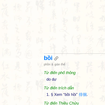
bồi
phồn & giản thể
Từ điển phổ thông
do dự
Từ điển trích dẫn
1. § Xem “bồi hồi”
徘
徊
.
Từ điển Thiều Chửu