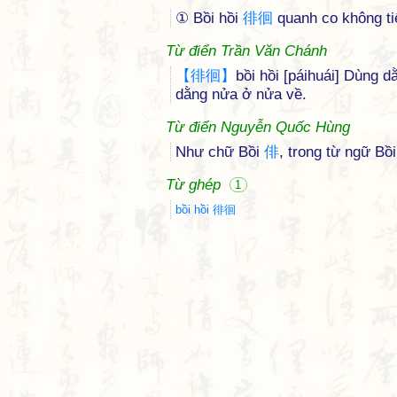
① Bồi hồi
徘
徊
quanh co không ti
Từ điển Trần Văn Chánh
【
徘
徊
】
bồi hồi [páihuái] Dùng dằ
dằng nửa ở nửa về.
Từ điển Nguyễn Quốc Hùng
Như chữ Bồi
俳
, trong từ ngữ Bồ
Từ ghép
1
bồi hồi 徘徊