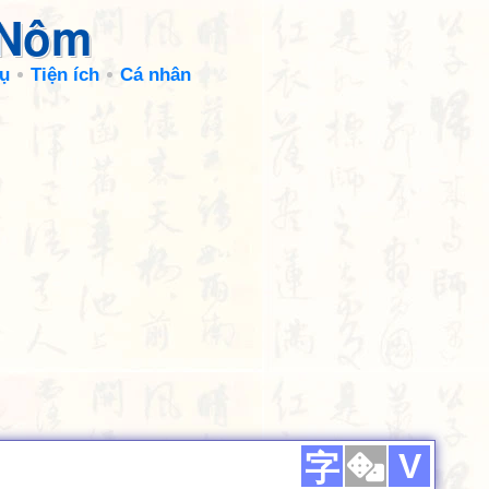
 Nôm
ụ
Tiện ích
Cá nhân
V
字