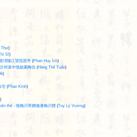
 Thự
)
hì Sĩ
)
ình - 渡潯陽江望琵琶亭
(
Phan Huy Ích
)
i tín - 沂州道中憶故園梅信
(
Hàng Thế Tuấn
)
Đề
)
生故宅
(
Phan Kính
)
)
ai Xuyên thể - 憶梅川寄贈傚潘梅川體
(
Tuy Lý Vương
)