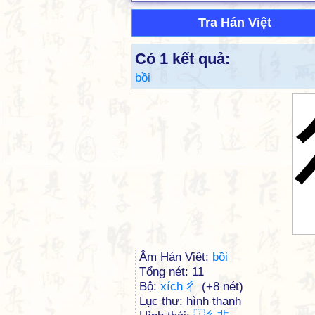
Tra Hán Việt
Có 1 kết quả:
bồi
Âm Hán Việt:
bồi
Tổng nét: 11
Bộ:
xích 彳
(+8 nét)
Lục thư: hình thanh