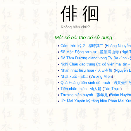
俳
徊
Không hiện chữ?
Một số bài thơ có sử dụng
•
Cảm thời kỳ 2 - 感時其二
(
Hoàng Nguyễn
•
Đề Mặc Động sơn tự - 題墨洞山寺
(
Ngô T
•
Độ Tầm Dương giang vọng Tỳ Bà đ
•
Nghi Châu đạo trung ức cố viên ma
•
Nhân nhật hữu hoài - 人日有懷
(
Nguyễn 
•
Nhật xuất - 日出
(
Vương Miện
)
•
Quá Hoàng tiên sinh cố trạch - 過黃先
•
Tiên nhân thiên - 仙人篇
(
Tào Thực
)
•
Trương niên huynh - 張年兄
(
Đoàn Huyên
•
Ức Mai Xuyên ký tặng hiệu Phan M