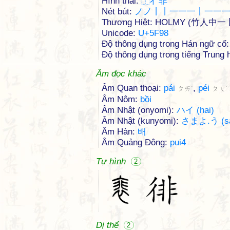
Hình thái:
⿰
彳
非
Nét bút:
ノノ丨丨一一一丨一一
Thương Hiệt: HOLMY (竹人中一
Unicode:
U+5F98
Độ thông dụng trong Hán ngữ cổ: 
Độ thông dụng trong tiếng Trung h
Âm đọc khác
Âm Quan thoại:
pái
,
péi
ㄆㄞˊ
ㄆㄟˊ
Âm Nôm:
bồi
Âm Nhật (onyomi):
ハイ (hai)
Âm Nhật (kunyomi):
さまよ.う (sa
Âm Hàn:
배
Âm Quảng Đông:
pui4
Tự hình
2
Dị thể
2