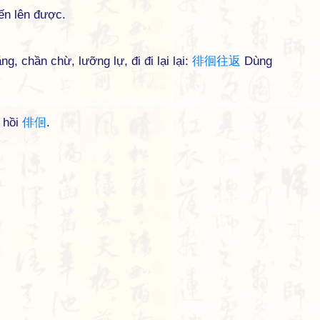
ến lên được.
ng, chần chừ, lưỡng lự, đi đi lại lại:
徘
徊
往
返
Dùng
i hồi
俳
佪
.