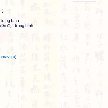
一
卜)
trung bình
iện đại: trung bình
mayo.u)