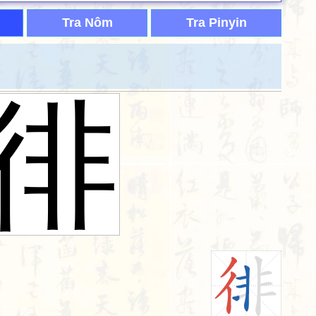
Tra Nôm
Tra Pinyin
徘