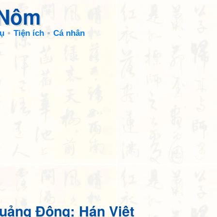
 Nôm
ụ
Tiện ích
Cá nhân
uảng Đông: Hán Việt