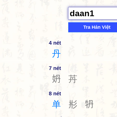
Tra Hán Việt
4 nét
丹
7 nét
𡛓
䒟
8 nét
单
㣋
𤘪