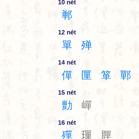
10 nét
郸
12 nét
單
殚
14 nét
僤
匰
箪
鄲
15 nét
勯
㠆
16 nét
殫
𤩧
䐷