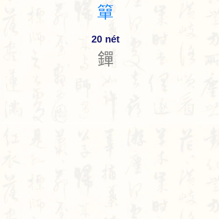
簞
20 nét
𨭐