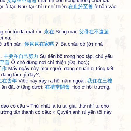
 du
父
母
在
不
遠
遊
cha mẹ còn sống không chơi xa.
 là tại. Như tại chỉ ư chí thiện
在
止
於
至
善
ở hẳn vào
 nội tôi đã mất rồi;
永
在
Sống mãi;
父
母
在
不
遠
遊
i xa;
 trên bàn;
你
爸
爸
在
家
嗎
？ Ba cháu có (ở) nhà
，
主
要
在
自
己
努
力
Sự tiến bộ trong học tập, chủ yếu
至
善
Ở chỗ dừng nơi chí thiện (Đại học);
工
作
Mấy ngày này mọi người đang chuẩn bị tổng kết
đang làm gì đấy?;
生
在
去
年
Việc này xảy ra hồi năm ngoái;
我
住
在
三
樓
 ăn đặt ở tầng dưới;
在
禮
堂
開
會
Họp ở hội trường.
o có câu » Thứ nhất là tu tại gia, thứ nhì tu chợ
ường tân thanh có câu: » Quyến anh rủ yến tội này