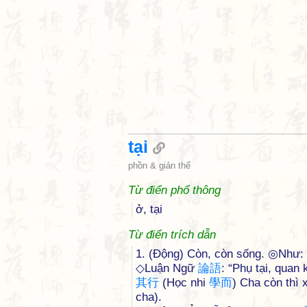
tại
phồn & giản thể
Từ điển phổ thông
ở, tại
Từ điển trích dẫn
1. (Động) Còn, còn sống. ◎Như: “
◇Luận Ngữ
論
語
: “Phụ tại, quan
其
行
(Học nhi
學
而
) Cha còn thì 
cha).