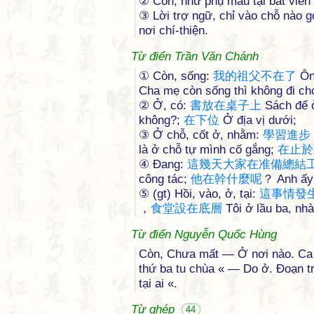
② Còn, như phụ mẫu tại bất viễn
③ Lời trợ ngữ, chỉ vào chỗ nào gọi
nơi chí-thiện.
Từ điển Trần Văn Chánh
① Còn, sống:
我
的
祖
父
不
在
了
Ông
Cha mẹ còn sống thì không đi chơ
② Ở, có:
書
放
在
桌
子
上
Sách để ở
không?;
在
下
位
Ở địa vị dưới;
③ Ở chỗ, cốt ở, nhằm:
學
習
進
步
là ở chỗ tự mình cố gắng;
在
止
於
④ Đang:
這
幾
天
大
家
在
准
備
總
結
công tác;
他
在
幹
什
麼
呢
？ Anh ấy 
⑤ (gt) Hồi, vào, ở, tại:
這
事
情
發
，
食
堂
設
在
底
層
Tôi ở lầu ba, nhà
Từ điển Nguyễn Quốc Hùng
Còn, Chưa mất — Ở nơi nào. Ca da
thứ ba tu chùa « — Do ở. Đoạn tr
tại ai «.
Từ ghép
44