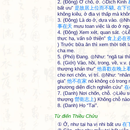
2. (Động) Ở chỗ, ở. ◇Dịch Kinh
bất ưu”
是
故
居
上
位
而
不
驕
,
在
下
không kiêu, ở địa vị thấp mà khôn
3. (Động) Là do ở, dựa vào. ◎Như
事
在
天
mưu toan việc là do ở ngườ
4. (Động) Xem xét, quan sát. ◇L
thực hạ, vấn sở thiện”
食
上
必
在
) Trước bữa ăn thì xem thời tiết 
cha mẹ.
5. (Phó) Đang. ◎Như: “ngã tại t
6. (Giới) Vào, hồi, trong, về, v.v
thượng khán thư”
他
喜
歡
在
晚
上
cho nơi chốn, vị trí. ◎Như: “nhân
gia”
他
不
在
家
nó không có trong n
phương diện đích nghiên cứu”
在
7. (Danh) Nơi chốn, chỗ. ◇Liêu 
thượng
營
衛
志
上
) Không chỗ nào
8. (Danh) Họ “Tại”.
Từ điển Thiều Chửu
① Ở, như tại hạ vị nhi bất ưu
在