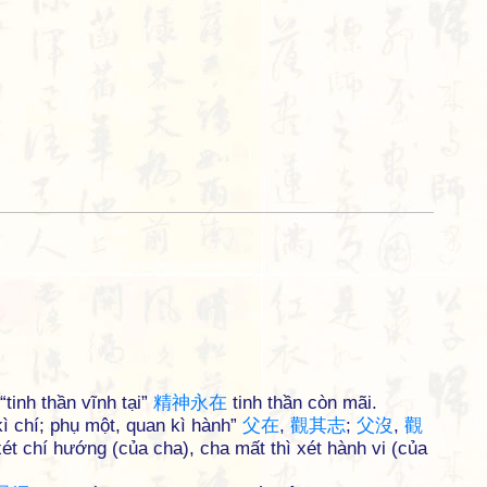
tinh thần vĩnh tại”
精
神
永
在
tinh thần còn mãi.
 kì chí; phụ một, quan kì hành”
父
在
,
觀
其
志
;
父
沒
,
觀
xét chí hướng (của cha), cha mất thì xét hành vi (của