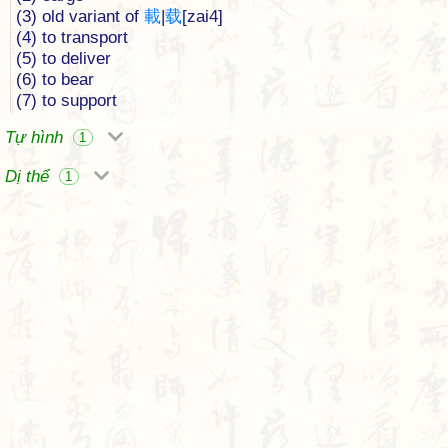
(3) old variant of
載
|
载
[zai4]
(4) to transport
(5) to deliver
(6) to bear
(7) to support
Tự hình
1
Dị thể
1