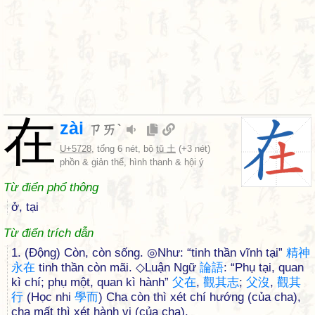
在
zài
ㄗㄞˋ
U+5728
, tổng 6 nét, bộ
tǔ 土
(+3 nét)
phồn & giản thể, hình thanh & hội ý
Từ điển phổ thông
ở, tại
Từ điển trích dẫn
1. (Động) Còn, còn sống. ◎Như: “tinh thần vĩnh tại”
精
神
永
在
tinh thần còn mãi. ◇Luận Ngữ
論
語
: “Phụ tại, quan
kì chí; phụ một, quan kì hành”
父
在
,
觀
其
志
;
父
沒
,
觀
其
行
(Học nhi
學
而
) Cha còn thì xét chí hướng (của cha),
cha mất thì xét hành vi (của cha).