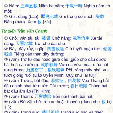
① Năm:
三
年
五
載
Năm ba năm;
千
載
一
時
Nghìn năm có
một;
② Ghi, đăng (báo):
歷
史
記
載
Ghi trong sử sách;
登
載
Đăng (báo). Xem
載
[zài].
Từ điển Trần Văn Chánh
① Chở, vận tải, tải:
載
貨
Chở hàng;
載
重
汽
車
Xe tải
nặng;
天
覆
地
載
Trời che đất chở;
② Đầy, đầy rẫy, ngập:
風
雪
載
途
Gió tuyết ngập trời;
怨
聲
載
道
Tiếng oán than đầy đường;
③ (văn) Trợ từ đầu hoặc giữa câu (giúp cho câu được
hài hoà cân xứng):
載
歌
載
舞
Vừa ca vừa múa, múa hát
tưng bừng;
乃
膽
衡
宇
，
載
欣
載
奔
Rồi trông thấy nhà, vui
tươi giong ruổi (Đào Uyên Minh: Quy khứ lai từ);
④ (văn) Trước, bắt đầu:
湯
始
征
，
自
葛
載
Vua Thang bắt
đầu chinh phạt từ nước Cát trước;
春
日
載
陽
Tháng hai
bắt đầu ấm áp (Thi Kinh);
⑤ (văn) Thành:
乃
賡
載
歌
Bèn nối thành bài hát;
⑥ (văn) Đồ vật chở trên xe hoặc thuyền (dùng như
載
bộ
亻
);
⑦ (văn) Trang sức:
載
以
銀
鍚
Trang sức bạc và thiếc