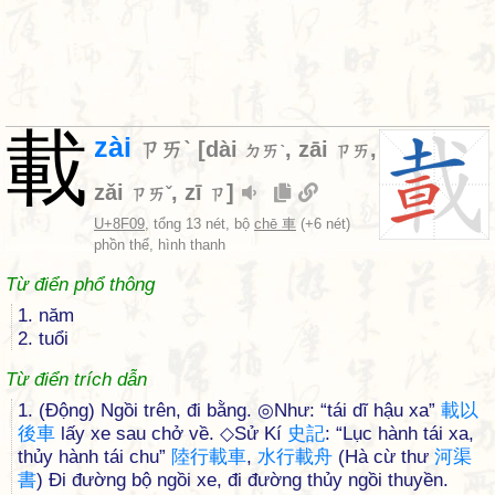
載
zài
ㄗㄞˋ
[
dài
,
zāi
,
ㄉㄞˋ
ㄗㄞ
zǎi
,
zī
]
ㄗㄞˇ
ㄗ
U+8F09
, tổng 13 nét, bộ
chē 車
(+6 nét)
phồn thể, hình thanh
Từ điển phổ thông
1. năm
2. tuổi
Từ điển trích dẫn
1. (Động) Ngồi trên, đi bằng. ◎Như: “tái dĩ hậu xa”
載
以
後
車
lấy xe sau chở về. ◇Sử Kí
史
記
: “Lục hành tái xa,
thủy hành tái chu”
陸
行
載
車
,
水
行
載
舟
(Hà cừ thư
河
渠
書
) Đi đường bộ ngồi xe, đi đường thủy ngồi thuyền.