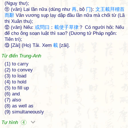
(Nguỵ thư);
⑪ (văn) Lại lần nữa (dùng như
再
, bộ
冂
):
文
王
載
拜
稽
首
而
辭
Văn vương sụp lạy dập đầu lần nữa mà chối từ (Lã
thị Xuân thu);
⑫ (văn) Nếu:
或
問
曰
：
載
使
子
草
律
？ Có người hỏi: Nếu
để cho ông soạn luật thì sao? (Dương tử Pháp ngôn:
Tiên tri);
⑬ [Zài] (Họ) Tải. Xem
載
[zăi].
Từ điển Trung-Anh
(1) to carry
(2) to convey
(3) to load
(4) to hold
(5) to fill up
(6) and
(7) also
(8) as well as
(9) simultaneously
Tự hình
4