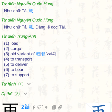
Từ điển Nguyễn Quốc Hùng
Như chữ Tái
載
.
Từ điển Nguyễn Quốc Hùng
Như chữ Tải
載
. Đáng lẽ đọc Tái.
Từ điển Trung-Anh
(1) load
(2) cargo
(3) old variant of
載
|
载
[zai4]
(4) to transport
(5) to deliver
(6) to bear
(7) to support
Tự hình
1
Dị thể
2
再
zài
ㄗㄞˋ