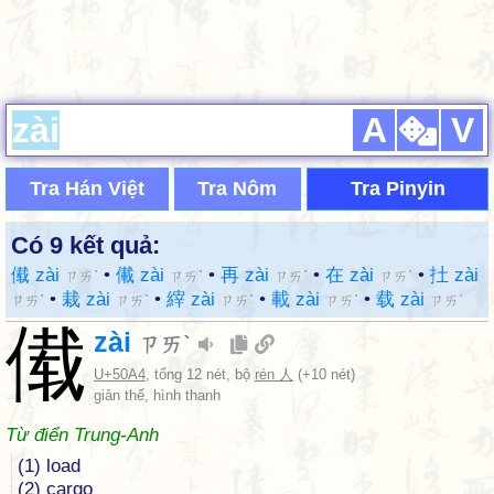
A
V
Tra Hán Việt
Tra Nôm
Tra Pinyin
Có 9 kết quả:
傤 zài
•
儎 zài
•
再 zài
•
在 zài
•
扗 zài
ㄗㄞˋ
ㄗㄞˋ
ㄗㄞˋ
ㄗㄞˋ
•
栽 zài
•
縡 zài
•
載 zài
•
载 zài
ㄗㄞˋ
ㄗㄞˋ
ㄗㄞˋ
ㄗㄞˋ
ㄗㄞˋ
傤
zài
ㄗㄞˋ
U+50A4
, tổng 12 nét, bộ
rén 人
(+10 nét)
giản thể, hình thanh
Từ điển Trung-Anh
(1) load
(2) cargo