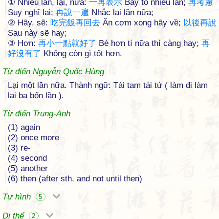
① Nhiều lần, lại, nữa:
一
再
表
示
Bày tỏ nhiều lần;
再
考
慮
Suy nghĩ lại;
再
說
一
遍
Nhắc lại lần nữa;
② Hãy, sẽ:
吃
完
飯
再
回
去
Ăn cơm xong hãy về;
以
後
再
說
Sau này sẽ hay;
③ Hơn:
再
小
一
點
就
好
了
Bé hơn tí nữa thì càng hay;
再
好
沒
有
了
Không còn gì tốt hơn.
Từ điển Nguyễn Quốc Hùng
Lại một lần nữa. Thành ngữ: Tái tam tái tứ ( làm đi làm
lại ba bốn lần ).
Từ điển Trung-Anh
(1) again
(2) once more
(3) re-
(4) second
(5) another
(6) then (after sth, and not until then)
Tự hình
5
Dị thể
2