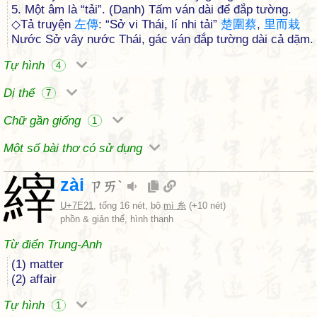
5. Một âm là “tải”. (Danh) Tấm ván dài để đắp tường.
◇Tả truyện
左
傳
: “Sở vi Thái, lí nhi tải”
楚
圍
蔡
,
里
而
栽
Nước Sở vây nước Thái, gác ván đắp tường dài cả dặm.
Tự hình
4
Dị thể
7
Chữ gần giống
1
Một số bài thơ có sử dụng
縡
zài
ㄗㄞˋ
U+7E21
, tổng 16 nét, bộ
mì 糸
(+10 nét)
phồn & giản thể, hình thanh
Từ điển Trung-Anh
(1) matter
(2) affair
Tự hình
1