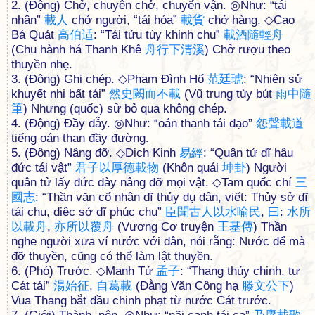
2. (Động) Chở, chuyên chở, chuyển vận. ◎Như: “tái
nhân”
載
人
chở người, “tái hóa”
載
貨
chở hàng. ◇Cao
Bá Quát
高
伯
适
: “Tái tửu tùy khinh chu”
載
酒
隨
輕
舟
(Chu hành há Thanh Khê
舟
行
下
清
溪
) Chở rượu theo
thuyền nhẹ.
3. (Động) Ghi chép. ◇Phạm Đình Hổ
范
廷
琥
: “Nhiên sử
khuyết nhi bất tái”
然
史
闕
而
不
載
(Vũ trung tùy bút
雨
中
隨
筆
) Nhưng (quốc) sử bỏ qua không chép.
4. (Động) Đầy dẫy. ◎Như: “oán thanh tái đạo”
怨
聲
載
道
tiếng oán than đầy đường.
5. (Động) Nâng đỡ. ◇Dịch Kinh
易
經
: “Quân tử dĩ hậu
đức tái vật”
君
子
以
厚
德
載
物
(Khôn quái
坤
卦
) Người
quân tử lấy đức dày nâng đỡ mọi vật. ◇Tam quốc chí
三
國
志
: “Thần văn cổ nhân dĩ thủy dụ dân, viết: Thủy sở dĩ
tái chu, diệc sở dĩ phúc chu”
臣
聞
古
人
以
水
喻
民
,
曰
:
水
所
以
載
舟
,
亦
所
以
覆
舟
(Vương Cơ truyện
王
基
傳
) Thần
nghe người xưa ví nước với dân, nói rằng: Nước để mà
đỡ thuyền, cũng có thể làm lật thuyền.
6. (Phó) Trước. ◇Mạnh Tử
孟
子
: “Thang thủy chinh, tự
Cát tái”
湯
始
征
,
自
葛
載
(Đằng Văn Công hạ
滕
文
公
下
)
Vua Thang bắt đầu chinh phạt từ nước Cát trước.