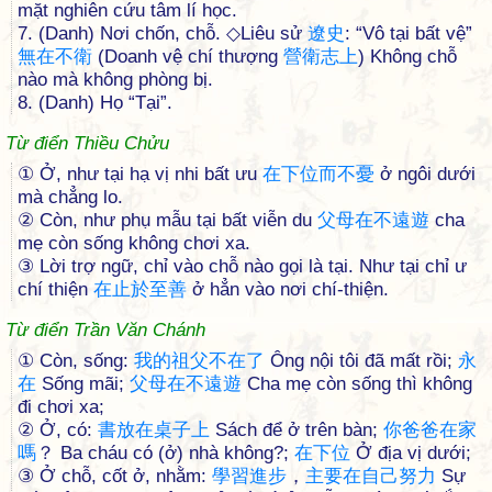
mặt nghiên cứu tâm lí học.
7. (Danh) Nơi chốn, chỗ. ◇Liêu sử
遼
史
: “Vô tại bất vệ”
無
在
不
衛
(Doanh vệ chí thượng
營
衛
志
上
) Không chỗ
nào mà không phòng bị.
8. (Danh) Họ “Tại”.
Từ điển Thiều Chửu
① Ở, như tại hạ vị nhi bất ưu
在
下
位
而
不
憂
ở ngôi dưới
mà chẳng lo.
② Còn, như phụ mẫu tại bất viễn du
父
母
在
不
遠
遊
cha
mẹ còn sống không chơi xa.
③ Lời trợ ngữ, chỉ vào chỗ nào gọi là tại. Như tại chỉ ư
chí thiện
在
止
於
至
善
ở hẳn vào nơi chí-thiện.
Từ điển Trần Văn Chánh
① Còn, sống:
我
的
祖
父
不
在
了
Ông nội tôi đã mất rồi;
永
在
Sống mãi;
父
母
在
不
遠
遊
Cha mẹ còn sống thì không
đi chơi xa;
② Ở, có:
書
放
在
桌
子
上
Sách để ở trên bàn;
你
爸
爸
在
家
嗎
？ Ba cháu có (ở) nhà không?;
在
下
位
Ở địa vị dưới;
③ Ở chỗ, cốt ở, nhằm:
學
習
進
步
，
主
要
在
自
己
努
力
Sự