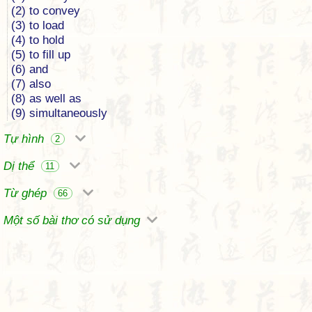
(2) to convey
(3) to load
(4) to hold
(5) to fill up
(6) and
(7) also
(8) as well as
(9) simultaneously
Tự hình
2
Dị thể
11
Từ ghép
66
Một số bài thơ có sử dụng