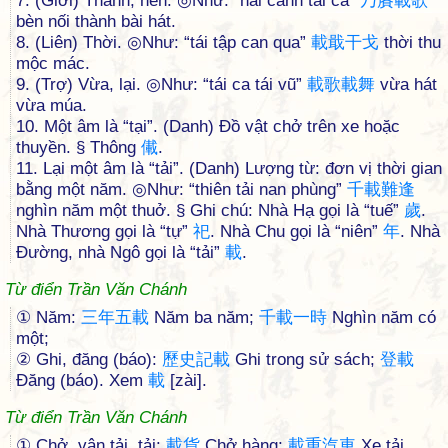
7. (Giới) Thành, nên. ◎Như: “nãi canh tái ca”
乃
賡
載
歌
bèn nối thành bài hát.
8. (Liên) Thời. ◎Như: “tái tập can qua”
載
戢
干
戈
thời thu
mộc mác.
9. (Trợ) Vừa, lại. ◎Như: “tái ca tái vũ”
載
歌
載
舞
vừa hát
vừa múa.
10. Một âm là “tại”. (Danh) Đồ vật chở trên xe hoặc
thuyền. § Thông
儎
.
11. Lại một âm là “tải”. (Danh) Lượng từ: đơn vị thời gian
bằng một năm. ◎Như: “thiên tải nan phùng”
千
載
難
逢
nghìn năm một thuở. § Ghi chú: Nhà Hạ gọi là “tuế”
歲
.
Nhà Thương gọi là “tự”
祀
. Nhà Chu gọi là “niên”
年
. Nhà
Đường, nhà Ngô gọi là “tải”
載
.
Từ điển Trần Văn Chánh
① Năm:
三
年
五
載
Năm ba năm;
千
載
一
時
Nghìn năm có
một;
② Ghi, đăng (báo):
歷
史
記
載
Ghi trong sử sách;
登
載
Đăng (báo). Xem
載
[zài].
Từ điển Trần Văn Chánh
① Chở, vận tải, tải:
載
貨
Chở hàng;
載
重
汽
車
Xe tải