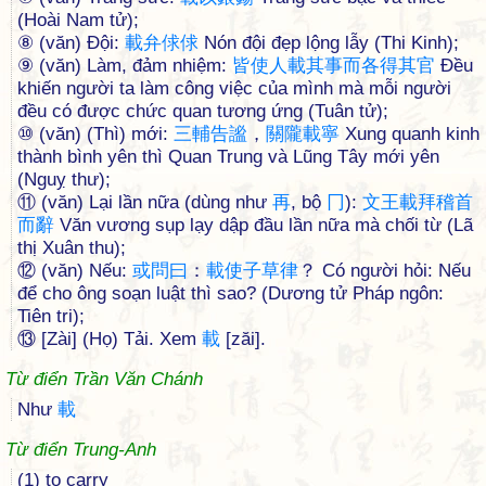
(Hoài Nam tử);
⑧ (văn) Đội:
載
弁
俅
俅
Nón đội đẹp lộng lẫy (Thi Kinh);
⑨ (văn) Làm, đảm nhiệm:
皆
使
人
載
其
事
而
各
得
其
官
Đều
khiến người ta làm công việc của mình mà mỗi người
đều có được chức quan tương ứng (Tuân tử);
⑩ (văn) (Thì) mới:
三
輔
告
謐
，
關
隴
載
寧
Xung quanh kinh
thành bình yên thì Quan Trung và Lũng Tây mới yên
(Nguỵ thư);
⑪ (văn) Lại lần nữa (dùng như
再
, bộ
冂
):
文
王
載
拜
稽
首
而
辭
Văn vương sụp lạy dập đầu lần nữa mà chối từ (Lã
thị Xuân thu);
⑫ (văn) Nếu:
或
問
曰
：
載
使
子
草
律
？ Có người hỏi: Nếu
để cho ông soạn luật thì sao? (Dương tử Pháp ngôn:
Tiên tri);
⑬ [Zài] (Họ) Tải. Xem
載
[zăi].
Từ điển Trần Văn Chánh
Như
載
Từ điển Trung-Anh
(1) to carry