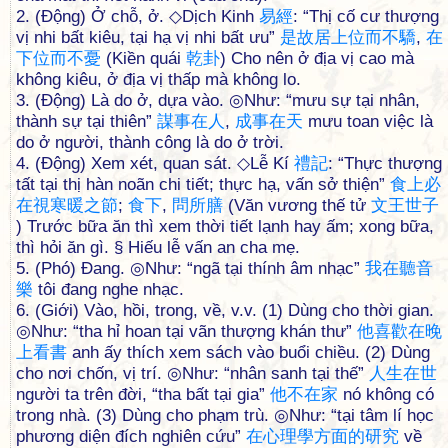
2. (Động) Ở chỗ, ở. ◇Dịch Kinh
易
經
: “Thị cố cư thượng
vị nhi bất kiêu, tại hạ vị nhi bất ưu”
是
故
居
上
位
而
不
驕
,
在
下
位
而
不
憂
(Kiền quái
乾
卦
) Cho nên ở địa vị cao mà
không kiêu, ở địa vị thấp mà không lo.
3. (Động) Là do ở, dựa vào. ◎Như: “mưu sự tại nhân,
thành sự tại thiên”
謀
事
在
人
,
成
事
在
天
mưu toan việc là
do ở người, thành công là do ở trời.
4. (Động) Xem xét, quan sát. ◇Lễ Kí
禮
記
: “Thực thượng
tất tại thị hàn noãn chi tiết; thực hạ, vấn sở thiện”
食
上
必
在
視
寒
暖
之
節
;
食
下
,
問
所
膳
(Văn vương thế tử
文
王
世
子
) Trước bữa ăn thì xem thời tiết lạnh hay ấm; xong bữa,
thì hỏi ăn gì. § Hiếu lễ vấn an cha mẹ.
5. (Phó) Đang. ◎Như: “ngã tại thính âm nhạc”
我
在
聽
音
樂
tôi đang nghe nhạc.
6. (Giới) Vào, hồi, trong, về, v.v. (1) Dùng cho thời gian.
◎Như: “tha hỉ hoan tại vãn thượng khán thư”
他
喜
歡
在
晚
上
看
書
anh ấy thích xem sách vào buổi chiều. (2) Dùng
cho nơi chốn, vị trí. ◎Như: “nhân sanh tại thế”
人
生
在
世
người ta trên đời, “tha bất tại gia”
他
不
在
家
nó không có
trong nhà. (3) Dùng cho phạm trù. ◎Như: “tại tâm lí học
phương diện đích nghiên cứu”
在
心
理
學
方
面
的
研
究
về