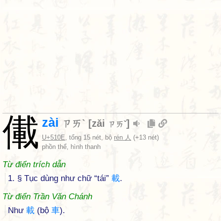
儎
zài
ㄗㄞˋ
[
zǎi
]
ㄗㄞˇ
U+510E
, tổng 15 nét, bộ
rén 人
(+13 nét)
phồn thể, hình thanh
Từ điển trích dẫn
1. § Tục dùng như chữ “tái”
載
.
Từ điển Trần Văn Chánh
Như
載
(bộ
車
).