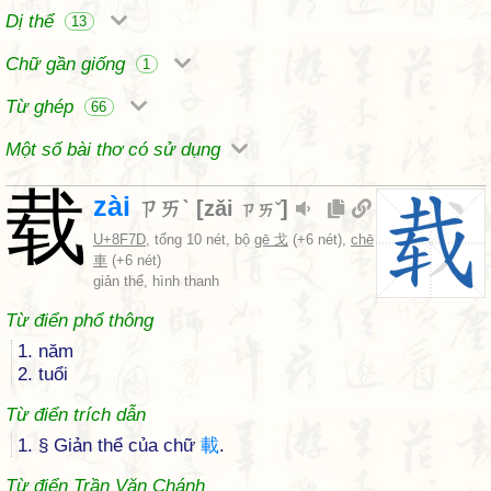
Dị thể
13
Chữ gần giống
1
Từ ghép
66
Một số bài thơ có sử dụng
载
zài
ㄗㄞˋ
[
zǎi
]
ㄗㄞˇ
U+8F7D
, tổng 10 nét, bộ
gē 戈
(+6 nét),
chē
車
(+6 nét)
giản thể, hình thanh
Từ điển phổ thông
1. năm
2. tuổi
Từ điển trích dẫn
1. § Giản thể của chữ
載
.
Từ điển Trần Văn Chánh