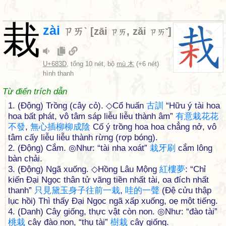
栽
zài
ㄗㄞˋ
[
zāi
,
zǎi
]
ㄗㄞ
ㄗㄞˇ
U+683D
, tổng 10 nét, bộ
mù 木
(+6 nét)
hình thanh
Từ điển trích dẫn
1. (Động) Trồng (cây cỏ). ◇Cổ huấn
古
訓
“Hữu ý tài hoa
hoa bất phát, vô tâm sáp liễu liễu thành âm”
有
意
栽
花
花
不
發
,
無
心
插
柳
柳
成
陰
Cố ý trồng hoa hoa chẳng nở, vô
tâm cấy liễu liễu thành rừng (rợp bóng).
2. (Động) Cắm. ◎Như: “tài nha xoát”
栽
牙
刷
cắm lông
bàn chải.
3. (Động) Ngã xuống. ◇Hồng Lâu Mộng
紅
樓
夢
: “Chỉ
kiến Đại Ngọc thân tử vãng tiền nhất tài, oa đích nhất
thanh”
只
見
黛
玉
身
子
往
前
一
栽
,
哇
的
一
聲
(Đệ cửu thập
lục hồi) Thì thấy Đại Ngọc ngã xấp xuống, oẹ một tiếng.
4. (Danh) Cây giống, thực vật còn non. ◎Như: “đào tài”
桃
栽
cây đào non, “thụ tài”
樹
栽
cây giống.