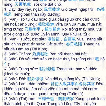
nặng;
天
覆
地
載
Trời che đất chở;
② Đầy, đầy rẫy, ngập:
風
雪
載
途
Gió tuyết ngập trời;
怨
聲
載
道
Tiếng oán than đầy đường;
③ (văn) Trợ từ đầu hoặc giữa câu (giúp cho câu được
hài hoà cân xứng):
載
歌
載
舞
Vừa ca vừa múa, múa hát
tưng bừng;
乃
膽
衡
宇
，
載
欣
載
奔
Rồi trông thấy nhà, vui
tươi giong ruổi (Đào Uyên Minh: Quy khứ lai từ);
④ (văn) Trước, bắt đầu:
湯
始
征
，
自
葛
載
Vua Thang bắt
đầu chinh phạt từ nước Cát trước;
春
日
載
陽
Tháng hai
bắt đầu ấm áp (Thi Kinh);
⑤ (văn) Thành:
乃
賡
載
歌
Bèn nối thành bài hát;
⑥ (văn) Đồ vật chở trên xe hoặc thuyền (dùng như
載
bộ
亻
);
⑦ (văn) Trang sức:
載
以
銀
鍚
Trang sức bạc và thiếc
(Hoài Nam tử);
⑧ (văn) Đội:
載
弁
俅
俅
Nón đội đẹp lộng lẫy (Thi Kinh);
⑨ (văn) Làm, đảm nhiệm:
皆
使
人
載
其
事
而
各
得
其
官
Đều
khiến người ta làm công việc của mình mà mỗi người
đều có được chức quan tương ứng (Tuân tử);
⑩ (văn) (Thì) mới:
三
輔
告
謐
，
關
隴
載
寧
Xung quanh kinh
thành bình yên thì Quan Trung và Lũng Tây mới yên