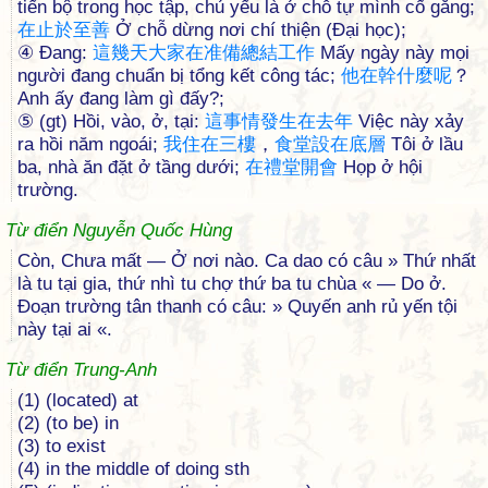
tiến bộ trong học tập, chủ yếu là ở chỗ tự mình cố gắng;
在
止
於
至
善
Ở chỗ dừng nơi chí thiện (Đại học);
④ Đang:
這
幾
天
大
家
在
准
備
總
結
工
作
Mấy ngày này mọi
người đang chuẩn bị tổng kết công tác;
他
在
幹
什
麼
呢
？
Anh ấy đang làm gì đấy?;
⑤ (gt) Hồi, vào, ở, tại:
這
事
情
發
生
在
去
年
Việc này xảy
ra hồi năm ngoái;
我
住
在
三
樓
，
食
堂
設
在
底
層
Tôi ở lầu
ba, nhà ăn đặt ở tầng dưới;
在
禮
堂
開
會
Họp ở hội
trường.
Từ điển Nguyễn Quốc Hùng
Còn, Chưa mất — Ở nơi nào. Ca dao có câu » Thứ nhất
là tu tại gia, thứ nhì tu chợ thứ ba tu chùa « — Do ở.
Đoạn trường tân thanh có câu: » Quyến anh rủ yến tội
này tại ai «.
Từ điển Trung-Anh
(1) (located) at
(2) (to be) in
(3) to exist
(4) in the middle of doing sth