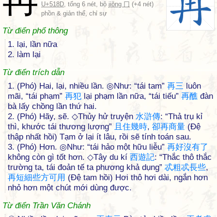
U+518D
, tổng 6 nét, bộ
jiǒng 冂
(+4 nét)
phồn & giản thể, chỉ sự
Từ điển phổ thông
1. lại, lần nữa
2. làm lại
Từ điển trích dẫn
1. (Phó) Hai, lại, nhiều lần. ◎Như: “tái tam”
再
三
luôn
mãi, “tái phạm”
再
犯
lại phạm lần nữa, “tái tiếu”
再
醮
đàn
bà lấy chồng lần thứ hai.
2. (Phó) Hãy, sẽ. ◇Thủy hử truyện
水
滸
傳
: “Thả trụ kỉ
thì, khước tái thương lượng”
且
住
幾
時
,
卻
再
商
量
(Đệ
thập nhất hồi) Tạm ở lại ít lâu, rồi sẽ tính toán sau.
3. (Phó) Hơn. ◎Như: “tái hảo một hữu liễu”
再
好
沒
有
了
không còn gì tốt hơn. ◇Tây du kí
西
遊
記
: “Thắc thô thắc
trường ta, tái đoản tế ta phương khả dụng”
忒
粗
忒
長
些
,
再
短
細
些
方
可
用
(Đệ tam hồi) Hơi thô hơi dài, ngắn hơn
nhỏ hơn một chút mới dùng được.
Từ điển Trần Văn Chánh