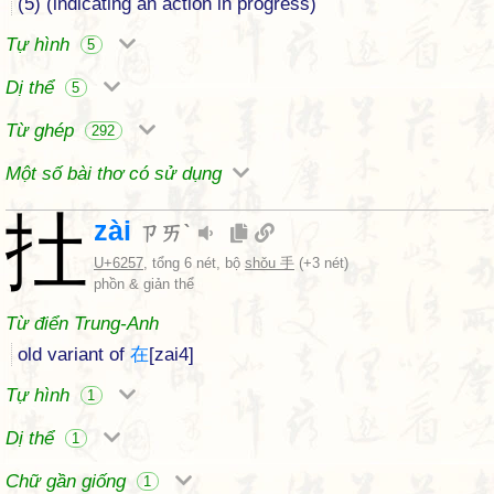
(5) (indicating an action in progress)
Tự hình
5
Dị thể
5
Từ ghép
292
Một số bài thơ có sử dụng
扗
zài
ㄗㄞˋ
U+6257
, tổng 6 nét, bộ
shǒu 手
(+3 nét)
phồn & giản thể
Từ điển Trung-Anh
old variant of
在
[zai4]
Tự hình
1
Dị thể
1
Chữ gần giống
1