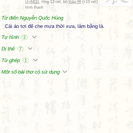
U+84D1
, tổng 13 nét, bộ
thảo 艸
(+10 nét)
hình thanh
Từ điển Nguyễn Quốc Hùng
Cái áo tơi để che mưa thời xưa, làm bằng lá.
Tự hình
2
Dị thể
7
Từ ghép
1
Một số bài thơ có sử dụng