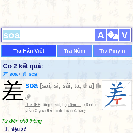
A
V
Tra Hán Việt
Tra Nôm
Tra Pinyin
Có 2 kết quả:
差 soa
•
蓑 soa
差
soa
[
sai
,
si
,
sái
,
ta
,
tha
]
U+5DEE
, tổng 9 nét, bộ
công 工
(+6 nét)
phồn & giản thể, hình thanh & hội ý
Từ điển phổ thông
1. hiệu số