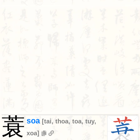
蓑
soa
[
tai
,
thoa
,
toa
,
tuy
,
xoa
]