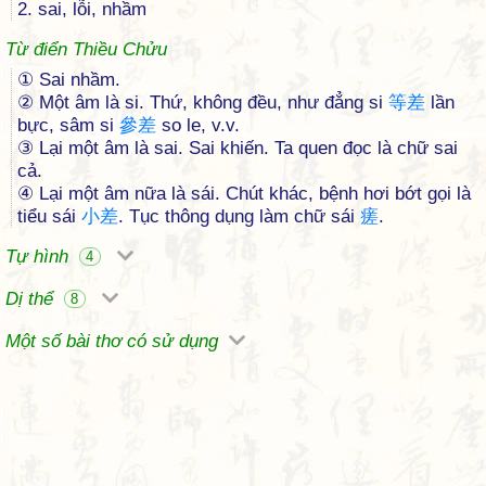
2. sai, lỗi, nhầm
Từ điển Thiều Chửu
① Sai nhầm.
② Một âm là si. Thứ, không đều, như đẳng si
等
差
lần
bực, sâm si
參
差
so le, v.v.
③ Lại một âm là sai. Sai khiến. Ta quen đọc là chữ sai
cả.
④ Lại một âm nữa là sái. Chút khác, bệnh hơi bớt gọi là
tiểu sái
小
差
. Tục thông dụng làm chữ sái
瘥
.
Tự hình
4
Dị thể
8
Một số bài thơ có sử dụng