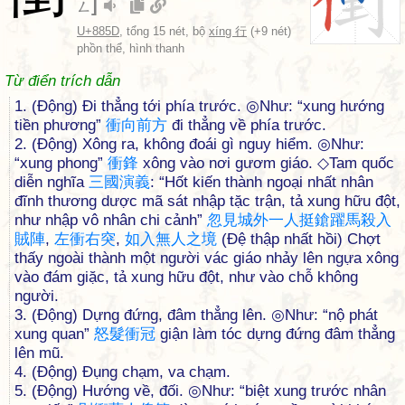
]
ㄥ
U+885D
, tổng 15 nét, bộ
xíng 行
(+9 nét)
phồn thể, hình thanh
Từ điển trích dẫn
1. (Động) Đi thẳng tới phía trước. ◎Như: “xung hướng
tiền phương”
衝
向
前
方
đi thẳng về phía trước.
2. (Động) Xông ra, không đoái gì nguy hiểm. ◎Như:
“xung phong”
衝
鋒
xông vào nơi gươm giáo. ◇Tam quốc
diễn nghĩa
三
國
演
義
: “Hốt kiến thành ngoại nhất nhân
đĩnh thương dược mã sát nhập tặc trận, tả xung hữu đột,
như nhập vô nhân chi cảnh”
忽
見
城
外
一
人
挺
鎗
躍
馬
殺
入
賊
陣
,
左
衝
右
突
,
如
入
無
人
之
境
(Đệ thập nhất hồi) Chợt
thấy ngoài thành một người vác giáo nhảy lên ngựa xông
vào đám giặc, tả xung hữu đột, như vào chỗ không
người.
3. (Động) Dựng đứng, đâm thẳng lên. ◎Như: “nộ phát
xung quan”
怒
髮
衝
冠
giận làm tóc dựng đứng đâm thẳng
lên mũ.
4. (Động) Đụng chạm, va chạm.
5. (Động) Hướng về, đối. ◎Như: “biệt xung trước nhân