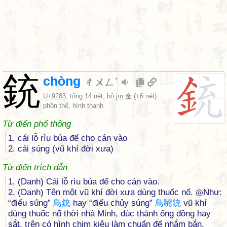
銃
chòng
ㄔㄨㄥˋ
U+9283
, tổng 14 nét, bộ
jīn 金
(+6 nét)
phồn thể, hình thanh
Từ điển phổ thông
1. cái lỗ rìu búa để cho cán vào
2. cái súng (vũ khí đời xưa)
Từ điển trích dẫn
1. (Danh) Cái lỗ rìu búa để cho cán vào.
2. (Danh) Tên một vũ khí đời xưa dùng thuốc nổ. ◎Như:
“điểu súng”
鳥
銃
hay “điểu chủy súng”
鳥
嘴
銃
vũ khí
dùng thuốc nổ thời nhà Minh, đúc thành ống đồng hay
sắt, trên có hình chim kiêu làm chuẩn để nhắm bắn.