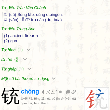
Từ điển Trần Văn Chánh
① (cũ) Súng kíp, súng etpingôn;
② (văn) Lỗ để tra cán (rìu, búa).
Từ điển Trung-Anh
(1) ancient firearm
(2) gun
Tự hình
2
Dị thể
3
Từ ghép
2
Một số bài thơ có sử dụng
铳
chòng
ㄔㄨㄥˋ
U+94F3
, tổng 11 nét, bộ
jīn 金
(+6 nét)
giản thể, hình thanh