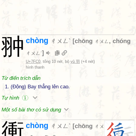
翀
chòng
ㄔㄨㄥˋ
[
chōng
,
chóng
ㄔㄨㄥ
]
ㄔㄨㄥˊ
U+7FC0
, tổng 10 nét, bộ
yǔ 羽
(+4 nét)
hình thanh
Từ điển trích dẫn
1. (Động) Bay thẳng lên cao.
Tự hình
1
Một số bài thơ có sử dụng
衝
chòng
ㄔㄨㄥˋ
[
chōng
ㄔㄨ