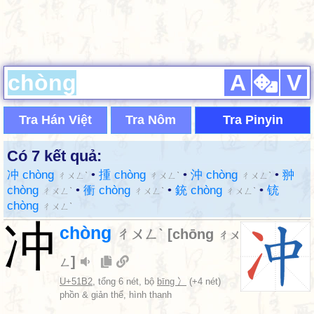
A
V
Tra Hán Việt
Tra Nôm
Tra Pinyin
Có 7 kết quả:
冲 chòng
•
揰 chòng
•
沖 chòng
•
翀
ㄔㄨㄥˋ
ㄔㄨㄥˋ
ㄔㄨㄥˋ
chòng
•
衝 chòng
•
銃 chòng
•
铳
ㄔㄨㄥˋ
ㄔㄨㄥˋ
ㄔㄨㄥˋ
chòng
ㄔㄨㄥˋ
冲
chòng
ㄔㄨㄥˋ
[
chōng
ㄔㄨ
]
ㄥ
U+51B2
, tổng 6 nét, bộ
bīng 冫
(+4 nét)
phồn & giản thể, hình thanh