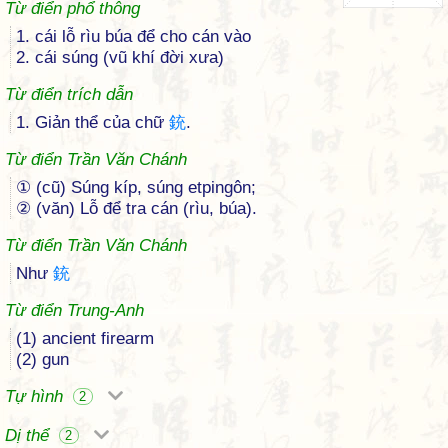
Từ điển phổ thông
1. cái lỗ rìu búa để cho cán vào
2. cái súng (vũ khí đời xưa)
Từ điển trích dẫn
1. Giản thể của chữ
銃
.
Từ điển Trần Văn Chánh
① (cũ) Súng kíp, súng etpingôn;
② (văn) Lỗ để tra cán (rìu, búa).
Từ điển Trần Văn Chánh
Như
銃
Từ điển Trung-Anh
(1) ancient firearm
(2) gun
Tự hình
2
Dị thể
2