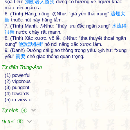
sọa tiếu”
別
衝
著
人
傻
笑
đừng có hướng về người khác
mà cười ngẩn ra.
6. (Tính) Hăng, nồng. ◎Như: “giá yên thái xung”
這
煙
太
衝
thuốc hút này hăng lắm.
7. (Tính) Mạnh. ◎Như: “thủy lưu đắc ngận xung”
水
流
得
很
衝
nước chảy rất mạnh.
8. (Tính) Xấc xược, vô lễ. ◎Như: “tha thuyết thoại ngận
xung”
他
說
話
很
衝
nó nói năng xấc xược lắm.
9. (Danh) Đường cái giao thông trọng yếu. ◎Như: “xung
yếu”
衝
要
chỗ giao thông quan trọng.
Từ điển Trung-Anh
(1) powerful
(2) vigorous
(3) pungent
(4) towards
(5) in view of
Tự hình
4
Dị thể
8