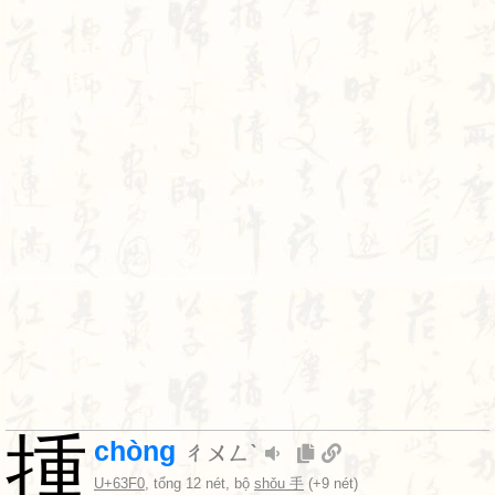
揰
chòng
ㄔㄨㄥˋ
U+63F0
, tổng 12 nét, bộ
shǒu 手
(+9 nét)