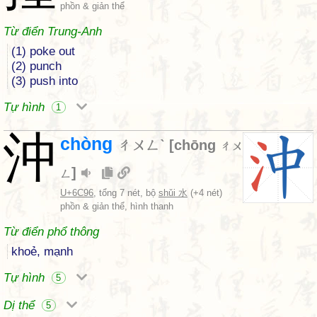
phồn & giản thể
Từ điển Trung-Anh
(1) poke out
(2) punch
(3) push into
Tự hình
1
沖
chòng
ㄔㄨㄥˋ
[
chōng
ㄔㄨ
]
ㄥ
U+6C96
, tổng 7 nét, bộ
shǔi 水
(+4 nét)
phồn & giản thể, hình thanh
Từ điển phổ thông
khoẻ, mạnh
Tự hình
5
Dị thể
5