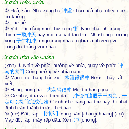
Từ điển Thiều Chửu
① Hoà, sâu. Như xung hư
冲
虛
chan hoà nhạt nhẽo như
hư không.
② Thơ bé.
③ Vọt. Tục dùng như chữ xung
衝
. Như nhất phi xung
thiên
一
飛
冲
天
bay một cái vọt tận trời. Như tí ngọ tương
xung
子
午
相
冲
tí ngọ xung nhau, nghĩa là phương vị
cùng đối thẳng với nhau.
Từ điển Trần Văn Chánh
(khn) ① Nhìn về phía, hướng về phía, quay về phía:
冲
南
的
大
門
Cổng hướng về phía nam;
② Mạnh mẽ, hăng hái, xiết:
水
流
得
很
冲
Nước chảy rất
xiết;
③ Hăng, nồng nặc:
大
蒜
得
很
冲
Mùi tỏi hăng quá;
④ Cứ như, dựa vào, theo đà...:
冲
他
們
這
股
子
干
勁
兒
，
一
定
可
以
提
前
完
成
任
務
Cứ như họ hăng hái thế này thì nhất
định hoàn thành trước thời hạn;
⑤ (cơ) Đột, rập:
【
冲
床
】
xung sàn [chòngchuáng] (cơ)
Máy đột rập, máy rập dấu. Xem
冲
[chong].