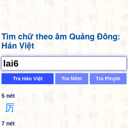
Tìm chữ theo âm Quảng Đông:
Hán Việt
Tra Hán Việt
Tra Nôm
Tra Pinyin
5 nét
厉
7 nét