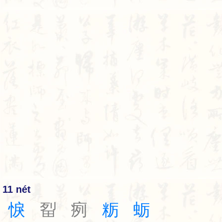
11 nét
悷
㽝
㾐
粝
蛎