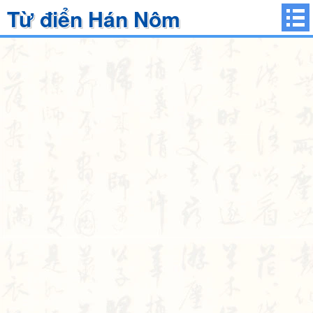
Từ điển Hán Nôm