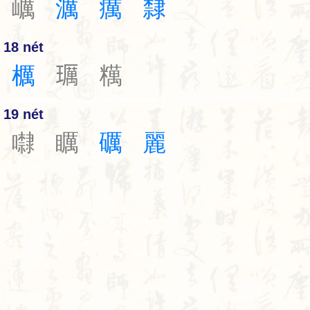
巁
濿
癘
隸
18 nét
櫔
𤪲
䊪
19 nét
㘑
矋
礪
麗