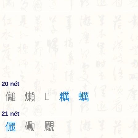
20 nét
㒧
㸊
𥌛
糲
蠣
21 nét
儷
𥗠
𧢝