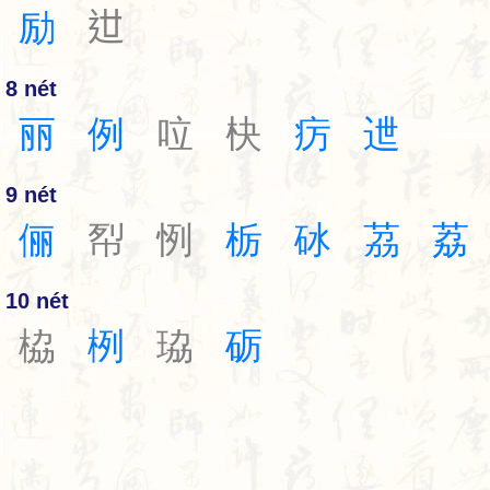
励
𨑬
8 nét
丽
例
㕸
㭈
疠
迣
9 nét
俪
㡂
㤡
栃
砅
茘
荔
10 nét
栛
栵
珕
砺