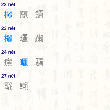
22 nét
攦
䕻
𨯅
23 nét
欐
𤫟
䠭
24 nét
㿛
矖
𩧃
27 nét
𨰣
䲚