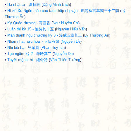
•
Hạ nhật từ - 夏日詞
(
Đặng Minh Bích
)
•
Hí đề Xu Ngôn thảo các tam thập nhị vận - 戲題樞言草閣三十二韻
(
Lý
Thương Ẩn
)
•
Ký Quốc Hương - 寄國香
(
Ngư Huyền Cơ
)
•
Luận thi kỳ 15 - 論詩其十五
(
Nguyên Hiếu Vấn
)
•
Mạn thành ngũ chương kỳ 3 - 漫成五章其三
(
Lý Thương Ẩn
)
•
Nhân nhật hữu hoài - 人日有懷
(
Nguyễn Đề
)
•
Nhi bối hạ - 兒輩賀
(
Phan Huy Ích
)
•
Tạp ngâm kỳ 2 - 雜吟其二
(
Nguyễn Du
)
•
Tuyệt mệnh thi - 絕命詩
(
Văn Thiên Tường
)