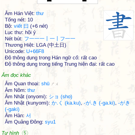
Âm Hán Việt:
thư
Tổng nét: 10
Bộ:
viết 曰
(+6 nét)
Lục thư: hội ý
Nét bút:
フ一一一丨一丨フ一一
Thương Hiệt: LGA (中土日)
Unicode:
U+66F8
Độ thông dụng trong Hán ngữ cổ: rất cao
Độ thông dụng trong tiếng Trung hiện đại: rất cao
Âm đọc khác
Âm Quan thoại:
shū
ㄕㄨ
Âm Nôm:
thư
Âm Nhật (onyomi):
ショ (sho)
Âm Nhật (kunyomi):
か.く (ka.ku)
,
-が.き (-ga.ki)
,
-がき
(-gaki)
Âm Hàn:
서
Âm Quảng Đông:
syu1
Tự hình
5