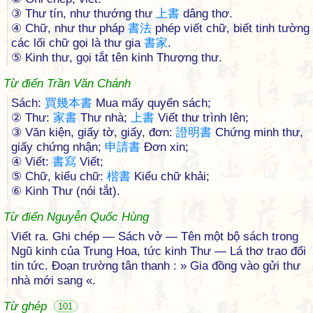
③ Thư tín, như thướng thư
上
書
dâng thơ.
④ Chữ, như thư pháp
書
法
phép viết chữ, biết tinh tường
các lối chữ gọi là thư gia
書
家
.
⑤ Kinh thư, gọi tắt tên kinh Thượng thư.
Từ điển Trần Văn Chánh
Sách:
買
幾
本
書
Mua mấy quyển sách;
② Thư:
家
書
Thư nhà;
上
書
Viết thư trình lên;
③ Văn kiện, giấy tờ, giấy, đơn:
證
明
書
Chứng minh thư,
giấy chứng nhận;
申
請
書
Đơn xin;
④ Viết:
書
寫
Viết;
⑤ Chữ, kiểu chữ:
楷
書
Kiểu chữ khải;
⑥ Kinh Thư (nói tắt).
Từ điển Nguyễn Quốc Hùng
Viết ra. Ghi chép — Sách vở — Tên một bộ sách trong
Ngũ kinh của Trung Hoa, tức kinh Thư — Lá thơ trao đổi
tin tức. Đoạn trường tân thanh : » Gia đồng vào gửi thư
nhà mới sang «.
Từ ghép
101