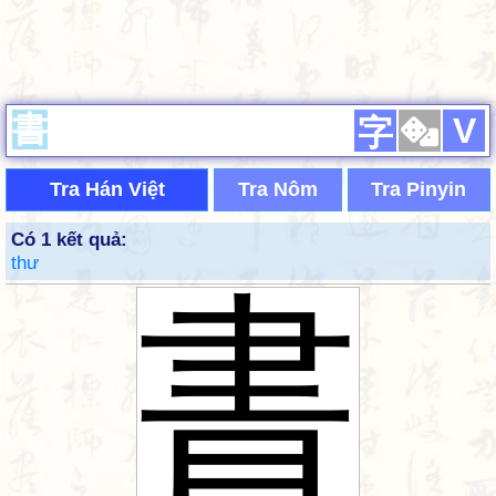
V
字
Tra Hán Việt
Tra Nôm
Tra Pinyin
Có 1 kết quả:
thư
書