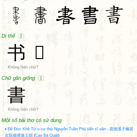
Dị thể
2
书
𦘠
Không hiện chữ?
Chữ gần giống
1
書
Không hiện chữ?
Một số bài thơ có sử dụng
•
Đề Đức Khê Tử u cư thứ Nguyễn Tuần Phủ tiến sĩ vận - 題德溪子幽居
次阮循甫進士韻
(
Cao Bá Quát
)