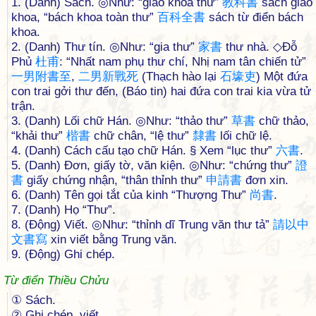
1. (Danh) Sách. ◎Như: “giáo khoa thư”
教
科
書
sách giáo
khoa, “bách khoa toàn thư”
百
科
全
書
sách từ điển bách
khoa.
2. (Danh) Thư tín. ◎Như: “gia thư”
家
書
thư nhà. ◇Đỗ
Phủ
杜
甫
: “Nhất nam phụ thư chí, Nhị nam tân chiến tử”
一
男
附
書
至
,
二
男
新
戰
死
(Thạch hào lại
石
壕
吏
) Một đứa
con trai gởi thư đến, (Báo tin) hai đứa con trai kia vừa tử
trận.
3. (Danh) Lối chữ Hán. ◎Như: “thảo thư”
草
書
chữ thảo,
“khải thư”
楷
書
chữ chân, “lệ thư”
隸
書
lối chữ lệ.
4. (Danh) Cách cấu tạo chữ Hán. § Xem “lục thư”
六
書
.
5. (Danh) Đơn, giấy tờ, văn kiện. ◎Như: “chứng thư”
證
書
giấy chứng nhận, “thân thỉnh thư”
申
請
書
đơn xin.
6. (Danh) Tên gọi tắt của kinh “Thượng Thư”
尚
書
.
7. (Danh) Họ “Thư”.
8. (Động) Viết. ◎Như: “thỉnh dĩ Trung văn thư tả”
請
以
中
文
書
寫
xin viết bằng Trung văn.
9. (Động) Ghi chép.
Từ điển Thiều Chửu
① Sách.
② Ghi chép, viết.