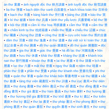
án thư 案書
•
ánh nguyệt độc thư 映月讀書
•
ánh tuyết độc thư 映雪讀書
•
bạ thư 簿書
•
bạch diện thư sanh 白面書生
•
bách khoa toàn thư 百科全
書
•
bạch thư 帛書
•
bàng hành thư 旁行書
•
báng thư 謗書
•
bảo thư 寶
書
•
bí thư 祕書
•
binh thư 兵書
•
binh thư yếu lược 兵書要略
•
bộ thư 簿
書
•
bội thư 揹書
•
cầm kì thư hoạ 琴棋書畫
•
cầm thư 琴書
•
cấm thư 禁
書
•
chẩm kinh tạ thư 枕經藉書
•
chiến thư 戰書
•
chiếu thư 詔書
•
chúc
thư 囑書
•
chứng thư 證書
•
công thư 攻書
•
cựu ước toàn thư 舊約全書
•
dâm thư 淫書
•
dật thư 逸書
•
di thư 遺書
•
đại việt sử kí toàn thư 大越
史記全書
•
đồ thư 圖書
•
đồ thư quán 圖書舘
•
đồ thư quán 圖書館
•
độc
thư 讀書
•
gia thư 家書
•
giác thư 覺書
•
hà đồ lạc thư 河圖洛書
•
hôn
thư 婚書
•
hưu thư 休書
•
khải thư 楷書
•
kháng thư 抗書
•
khánh trúc
nan thư 罄竹難書
•
khoán thư 券書
•
lai thư 來書
•
lệ thư 隸書
•
lịch thư
曆書
•
lục thư 六書
•
mật thư 密書
•
nguỵ thư 偽書
•
niệm thư 唸書
•
phân thư 分書
•
phần thư 焚書
•
phần thư khanh nho 焚書坑儒
•
phi thư
飛書
•
quân thư 軍書
•
quần thư khảo biện 羣書考辦
•
sái thư 曬書
•
sắc
thư 敕書
•
tàng thư viện 藏書院
•
thi thư 詩書
•
thư cục 書局
•
thư diện
書面
•
thư dung 書傭
•
thư điếm 書店
•
thư đố 書蠧
•
thư đồng 書童
•
thư
đồng 書筒
•
thư giá 書架
•
thư hàm 書函
•
thư hiên 書軒
•
thư hương 書
香
•
thư hương thế gia 書香世家
•
thư khố 書庫
•
thư kí 書記
•
thư kiếm
書劍
•
thư ký 書記
•
thư lại 書吏
•
thư pháp 書法
•
thư phong 書封
•
thư
phòng 書房
•
thư quán 書舘
•
thư quyển 書卷
•
thư sinh 書生
•
thư song