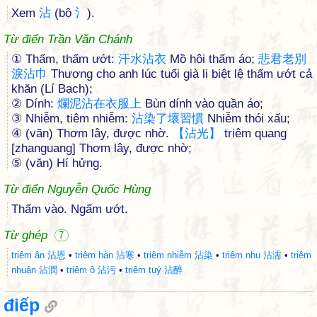
Xem
沾
(bộ
氵
).
Từ điển Trần Văn Chánh
① Thấm, thấm ướt:
汗
水
沾
衣
Mồ hôi thấm áo;
悲
君
老
別
淚
沾
巾
Thương cho anh lúc tuổi già li biệt lệ thấm ướt cả
khăn (Lí Bạch);
② Dính:
爛
泥
沾
在
衣
服
上
Bùn dính vào quần áo;
③ Nhiễm, tiêm nhiễm:
沾
染
了
壞
習
慣
Nhiễm thói xấu;
④ (văn) Thơm lây, được nhờ.
【
沾
光
】
triêm quang
[zhanguang] Thơm lây, được nhờ;
⑤ (văn) Hí hửng.
Từ điển Nguyễn Quốc Hùng
Thấm vào. Ngấm ướt.
Từ ghép
7
triêm ân 沾恩
•
triêm hàn 沾寒
•
triêm nhiễm 沾染
•
triêm nhu 沾濡
•
triêm
nhuận 沾潤
•
triêm ô 沾污
•
triêm tuý 沾醉
điếp