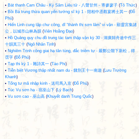
•
Bát thanh Cam Châu - Ký Sâm Liêu tử - 八聲甘州－寄參寥子
(
Tô Thức
)
•
Bồi Bá trung thừa quan yến tướng sĩ kỳ 1 - 陪柏中丞觀宴將士其一
(
Đỗ
Phủ
)
•
Hiển Linh cung tập chư công, dĩ “thành thị sơn lâm” vi vận - 顯靈宮集諸
公，以城市山林為韻
(
Viên Hoằng Đạo
)
•
Hồ Quảng quy chu đồ trung tác tam thập vận kỳ 30 - 湖廣歸舟途中作三
十韻其三十
(
Ngô Nhân Tịnh
)
•
Nghiêm Trịnh công giai hạ tân tùng, đắc triêm tự - 嚴鄭公階下新松，得
霑字
(
Đỗ Phủ
)
•
Tạp thi kỳ 1 - 雜詩其一
(
Tào Phi
)
•
Tiễn biệt Vương thập nhất nam du - 餞別王十一南遊
(
Lưu Trường
Khanh
)
•
Tống tư mã nhập kinh - 送司馬入京
(
Đỗ Phủ
)
•
Túc Vu sơn hạ - 宿巫山下
(
Lý Bạch
)
•
Vu sơn cao - 巫山高
(
Khuyết danh Trung Quốc
)