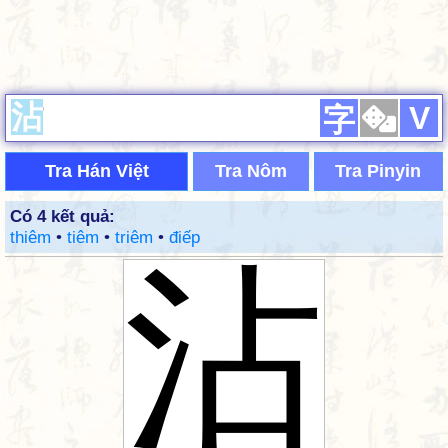
V
字
Tra Hán Việt
Tra Nôm
Tra Pinyin
Có 4 kết quả:
thiêm
•
tiêm
•
triêm
•
điếp
沾