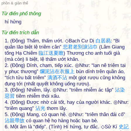
phồn & giản thể
Từ điển phổ thông
hí hửng
Từ điển trích dẫn
1. (Động) Thấm, thấm ướt. ◇Bạch Cư Dị
白
居
易
: “Bi
quân lão biệt lệ triêm cân”
悲
君
老
別
淚
沾
巾
(Lâm Giang
tống Hạ Chiêm
臨
江
送
夏
瞻
) Thương cho anh tuổi già
(mà còn) li biệt, lệ thấm ướt khăn.
2. (Động) Dính, chạm, tiếp xúc. ◎Như: “lạn nê triêm tại
y phục thượng”
爛
泥
沾
在
衣
服
上
bùn dính trên quần áo,
“tích tửu bất triêm”
滴
酒
不
沾
một giọt rượu cũng không
đụng tới (nhất quyết không uống rượu).
3. (Động) Nhiễm, lây. ◎Như: “triêm nhiễm ác tập”
沾
染
惡
習
tiêm nhiễm thói xấu.
4. (Động) Được nhờ cái tốt, hay của người khác. ◎Như:
“triêm quang”
沾
光
thơm lây.
5. (Động) Mang, có quan hệ. ◎Như: “triêm thân đái cố”
沾
親
帶
故
có quan hệ họ hàng hoặc bạn bè.
6. Một âm là “điếp”. (Tính) Hí hửng, tự đắc. ◇Sử Kí
史
記