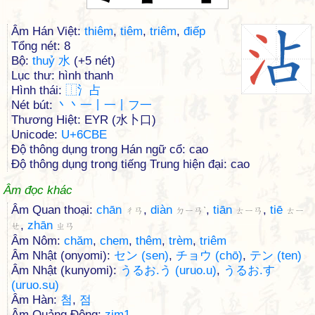
Âm Hán Việt:
thiêm
,
tiêm
,
triêm
,
điếp
Tổng nét: 8
Bộ:
thuỷ 水
(+5 nét)
Lục thư: hình thanh
Hình thái:
⿰
⺡
占
Nét bút:
丶丶一丨一丨フ一
Thương Hiệt: EYR (水卜口)
Unicode:
U+6CBE
Độ thông dụng trong Hán ngữ cổ: cao
Độ thông dụng trong tiếng Trung hiện đại: cao
Âm đọc khác
Âm Quan thoại:
chān
,
diàn
,
tiān
,
tiē
ㄔㄢ
ㄉㄧㄢˋ
ㄊㄧㄢ
ㄊㄧ
,
zhān
ㄝ
ㄓㄢ
Âm Nôm:
chăm
,
chem
,
thêm
,
trèm
,
triêm
Âm Nhật (onyomi):
セン (sen)
,
チョウ (chō)
,
テン (ten)
Âm Nhật (kunyomi):
うるお.う (uruo.u)
,
うるお.す
(uruo.su)
Âm Hàn:
첨
,
점
Âm Quảng Đông:
zim1