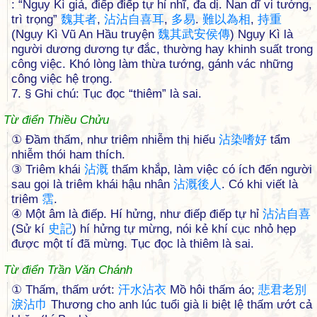
: “Ngụy Kì giả, điếp điếp tự hỉ nhĩ, đa dị. Nan dĩ vi tướng,
trì trọng”
魏
其
者
,
沾
沾
自
喜
耳
,
多
易
.
難
以
為
相
,
持
重
(Ngụy Kì Vũ An Hầu truyện
魏
其
武
安
侯
傳
) Ngụy Kì là
người dương dương tự đắc, thường hay khinh suất trong
công việc. Khó lòng làm thừa tướng, gánh vác những
công việc hệ trọng.
7. § Ghi chú: Tục đọc “thiêm” là sai.
Từ điển Thiều Chửu
① Ðầm thấm, như triêm nhiễm thị hiếu
沾
染
嗜
好
tẩm
nhiễm thói ham thích.
③ Triêm khái
沾
溉
thấm khắp, làm việc có ích đến người
sau gọi là triêm khái hậu nhân
沾
溉
後
人
. Có khi viết là
triêm
霑
.
④ Một âm là điếp. Hí hửng, như điếp điếp tự hỉ
沾
沾
自
喜
(Sử kí
史
記
) hí hửng tự mừng, nói kẻ khí cục nhỏ hẹp
được một tí đã mừng. Tục đọc là thiêm là sai.
Từ điển Trần Văn Chánh
① Thấm, thấm ướt:
汗
水
沾
衣
Mồ hôi thấm áo;
悲
君
老
別
淚
沾
巾
Thương cho anh lúc tuổi già li biệt lệ thấm ướt cả