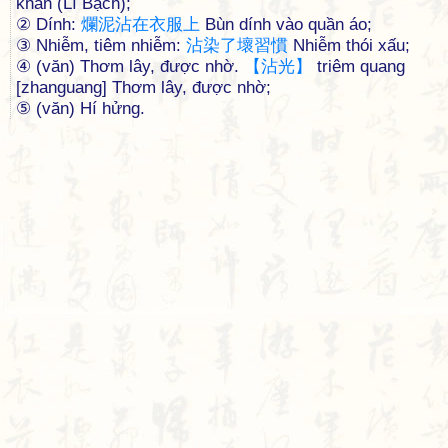
khăn (Lí Bạch);
② Dính:
爛
泥
沾
在
衣
服
上
Bùn dính vào quần áo;
③ Nhiễm, tiêm nhiễm:
沾
染
了
壞
習
慣
Nhiễm thói xấu;
④ (văn) Thơm lây, được nhờ.
【
沾
光
】
triêm quang
[zhanguang] Thơm lây, được nhờ;
⑤ (văn) Hí hửng.