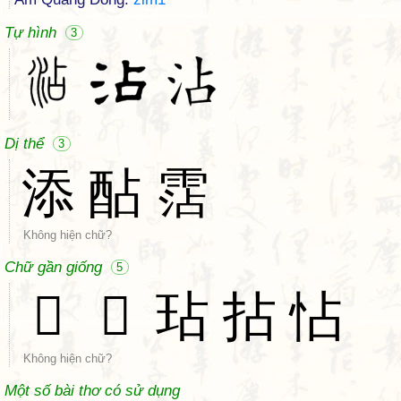
Tự hình
3
Dị thể
3
添
酟
霑
Không hiện chữ?
Chữ gần giống
5
𥿕
𤝓
玷
拈
怗
Không hiện chữ?
Một số bài thơ có sử dụng