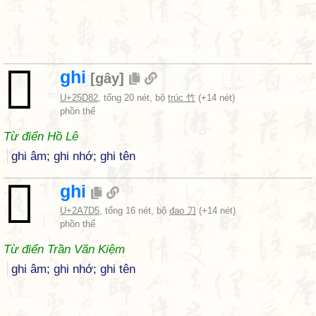
𥶂
ghi
[
gây
]
U+25D82
, tổng 20 nét, bộ
trúc 竹
(+14 nét)
phồn thể
Từ điển Hồ Lê
ghi âm; ghi nhớ; ghi tên
𪟕
ghi
U+2A7D5
, tổng 16 nét, bộ
đao 刀
(+14 nét)
phồn thể
Từ điển Trần Văn Kiệm
ghi âm; ghi nhớ; ghi tên