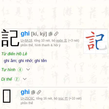
記
ghi
[
kí
,
ký
]
U+8A18
, tổng 10 nét, bộ
ngôn 言
(+3 nét)
phồn thể, hình thanh & hội ý
Từ điển Hồ Lê
ghi âm; ghi nhớ; ghi tên
Tự hình
4
Dị thể
2
𥱬
ghi
U+25C6C
, tổng 16 nét, bộ
trúc 竹
(+10 nét)
phồn thể