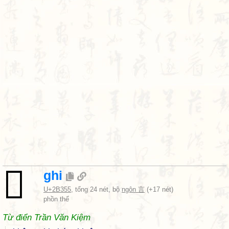
𫍕
ghi
U+2B355
, tổng 24 nét, bộ
ngôn 言
(+17 nét)
phồn thể
Từ điển Trần Văn Kiệm