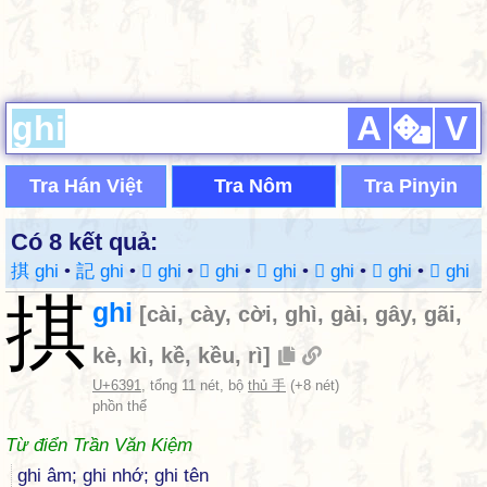
A
V
Tra Hán Việt
Tra Nôm
Tra Pinyin
Có 8 kết quả:
掑 ghi
•
記 ghi
•
𥱬 ghi
•
𥶂 ghi
•
𪟕 ghi
•
𪡴 ghi
•
𫂮 ghi
•
𫍕 ghi
掑
ghi
[
cài
,
cày
,
cời
,
ghì
,
gài
,
gây
,
gãi
,
kè
,
kì
,
kề
,
kều
,
rì
]
U+6391
, tổng 11 nét, bộ
thủ 手
(+8 nét)
phồn thể
Từ điển Trần Văn Kiệm
ghi âm; ghi nhớ; ghi tên