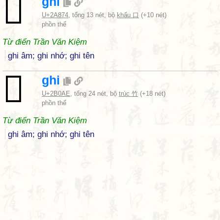
𪡴
ghi
U+2A874
, tổng 13 nét, bộ
khẩu 口
(+10 nét)
phồn thể
Từ điển Trần Văn Kiệm
ghi âm; ghi nhớ; ghi tên
𫂮
ghi
U+2B0AE
, tổng 24 nét, bộ
trúc 竹
(+18 nét)
phồn thể
Từ điển Trần Văn Kiệm
ghi âm; ghi nhớ; ghi tên