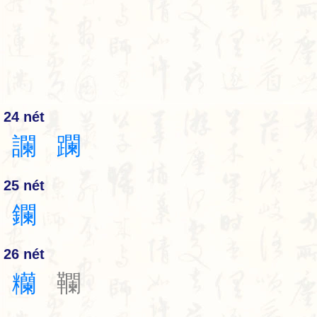
24 nét
讕
躝
25 nét
鑭
26 nét
糷
䪍