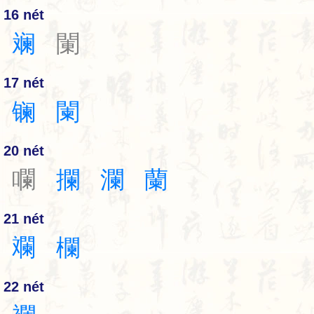
16 nét
斓
䦨
17 nét
镧
闌
20 nét
㘓
攔
瀾
蘭
21 nét
斕
欄
22 nét