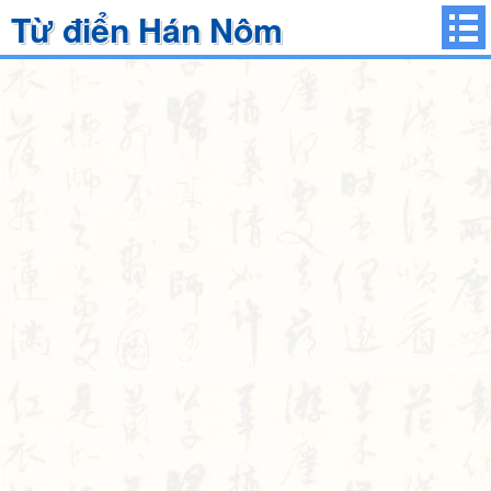
Từ điển Hán Nôm