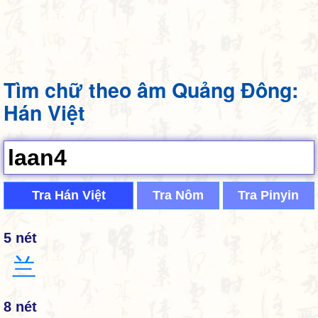
Tìm chữ theo âm Quảng Đông:
Hán Việt
Tra Hán Việt
Tra Nôm
Tra Pinyin
5 nét
兰
8 nét