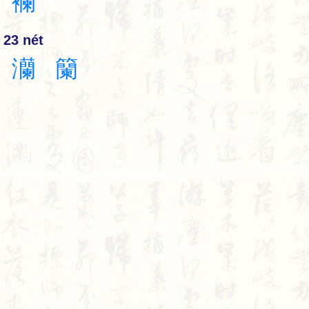
襴
23 nét
灡
籣