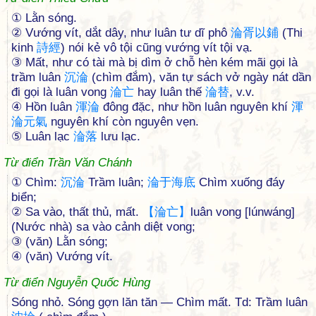
① Lằn sóng.
② Vướng vít, dắt dây, như luân tư dĩ phô
淪
胥
以
鋪
(Thi
kinh
詩
經
) nói kẻ vô tội cũng vướng vít tội vạ.
③ Mất, như có tài mà bị dìm ở chỗ hèn kém mãi gọi là
trầm luân
沉
淪
(chìm đắm), văn tự sách vở ngày nát dần
đi gọi là luân vong
淪
亡
hay luân thế
淪
替
, v.v.
④ Hồn luân
渾
淪
đông đặc, như hồn luân nguyên khí
渾
淪
元
氣
nguyên khí còn nguyên vẹn.
⑤ Luân lạc
淪
落
lưu lạc.
Từ điển Trần Văn Chánh
① Chìm:
沉
淪
Trầm luân;
淪
于
海
底
Chìm xuống đáy
biển;
② Sa vào, thất thủ, mất.
【
淪
亡
】
luân vong [lúnwáng]
(Nước nhà) sa vào cảnh diệt vong;
③ (văn) Lằn sóng;
④ (văn) Vướng vít.
Từ điển Nguyễn Quốc Hùng
Sóng nhỏ. Sóng gợn lăn tăn — Chìm mất. Td: Trầm luân