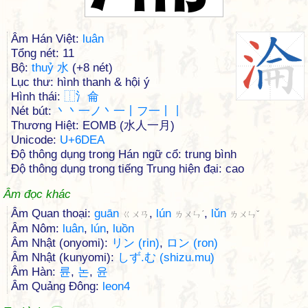
Âm Hán Việt:
luân
Tổng nét: 11
Bộ:
thuỷ 水
(+8 nét)
Lục thư: hình thanh & hội ý
Hình thái:
⿰
⺡
侖
Nét bút:
丶丶一ノ丶一丨フ一丨丨
Thương Hiệt: EOMB (水人一月)
Unicode:
U+6DEA
Độ thông dụng trong Hán ngữ cổ: trung bình
Độ thông dụng trong tiếng Trung hiện đại: cao
Âm đọc khác
Âm Quan thoại:
guān
,
lún
,
lǔn
ㄍㄨㄢ
ㄌㄨㄣˊ
ㄌㄨㄣˇ
Âm Nôm:
luân
,
lún
,
luồn
Âm Nhật (onyomi):
リン (rin)
,
ロン (ron)
Âm Nhật (kunyomi):
しず.む (shizu.mu)
Âm Hàn:
륜
,
논
,
윤
Âm Quảng Đông:
leon4