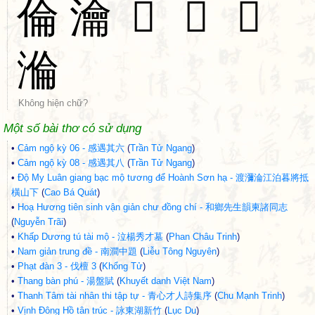
倫
瀹
𦤢
𣼕
𣼍
溣
Không hiện chữ?
Một số bài thơ có sử dụng
•
Cảm ngộ kỳ 06 - 感遇其六
(
Trần Tử Ngang
)
•
Cảm ngộ kỳ 08 - 感遇其八
(
Trần Tử Ngang
)
•
Độ My Luân giang bạc mộ tương để Hoành Sơn hạ - 渡瀰淪江泊暮將抵
橫山下
(
Cao Bá Quát
)
•
Hoạ Hương tiên sinh vận giản chư đồng chí - 和鄉先生韻柬諸同志
(
Nguyễn Trãi
)
•
Khấp Dương tú tài mộ - 泣楊秀才墓
(
Phan Châu Trinh
)
•
Nam giản trung đề - 南澗中題
(
Liễu Tông Nguyên
)
•
Phạt đàn 3 - 伐檀 3
(
Khổng Tử
)
•
Thang bàn phú - 湯盤賦
(
Khuyết danh Việt Nam
)
•
Thanh Tâm tài nhân thi tập tự - 青心才人詩集序
(
Chu Mạnh Trinh
)
•
Vịnh Đông Hồ tân trúc - 詠東湖新竹
(
Lục Du
)