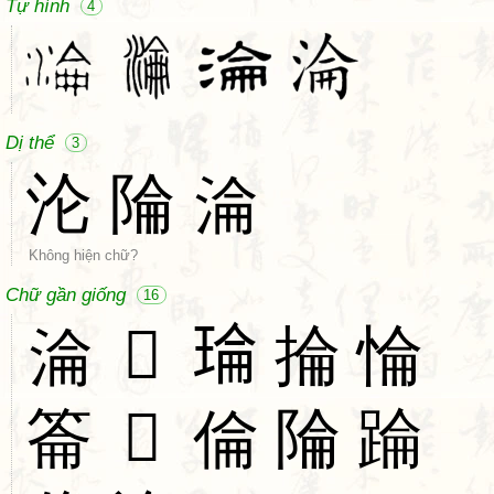
Tự hình
4
Dị thể
3
沦
陯
淪
Không hiện chữ?
Chữ gần giống
16
淪
𥚗
𤦎
掄
惀
䈁
𧛈
倫
陯
踚