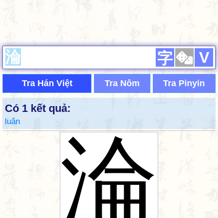
V
字
Tra Hán Việt
Tra Nôm
Tra Pinyin
Có 1 kết quả:
luân
淪