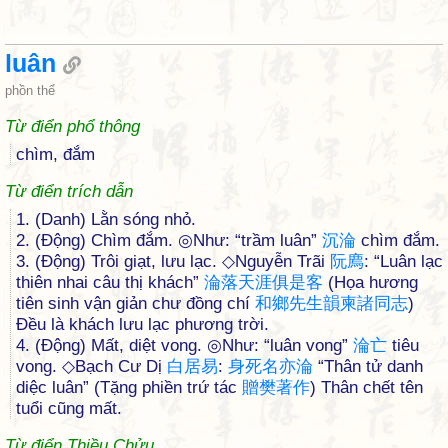
luân
phồn thể
Từ điển phổ thông
chìm, đắm
Từ điển trích dẫn
1. (Danh) Lằn sóng nhỏ.
2. (Động) Chìm đắm. ◎Như: “trầm luân”
沉
淪
chìm đắm.
3. (Động) Trôi giạt, lưu lạc. ◇Nguyễn Trãi
阮
廌
: “Luân lạc
thiên nhai câu thị khách”
淪
落
天
涯
俱
是
客
(Họa hương
tiên sinh vận giản chư đồng chí
和
鄉
先
生
韻
柬
諸
同
志
)
Đều là khách lưu lạc phương trời.
4. (Động) Mất, diệt vong. ◎Như: “luân vong”
淪
亡
tiêu
vong. ◇Bạch Cư Dị
白
居
易
:
身
死
名
亦
淪
“Thân tử danh
diệc luân” (Tặng phiền trứ tác
贈
樊
著
作
) Thân chết tên
tuổi cũng mất.
Từ điển Thiều Chửu