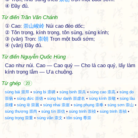
④ Ðầy đủ.
Từ điển Trần Văn Chánh
① Cao:
崇
山
峻
岭
Núi cao đèo dốc;
② Tôn trọng, kính trọng, tôn sùng, sùng kính;
③ (văn) Trọn:
崇
朝
Trọn một buổi sớm;
④ (văn) Đầy đủ.
Từ điển Nguyễn Quốc Hùng
Cao như núi. Cao — Cao quý — Cho là cao quý, lấy làm
kính trọng lắm — Ưa chuộng.
Từ ghép
20
sùng bái 崇拜
•
sùng bi 崇碑
•
sùng binh 崇兵
•
sùng cao 崇高
•
sùng do
崇蕕
•
sùng đức 崇徳
•
sùng hư danh 崇虚名
•
sùng kính 崇敬
•
sùng lâu
崇樓
•
sùng lệ 崇麗
•
sùng nhai 崇崖
•
sùng phụng 崇奉
•
sùng sơn 崇山
•
sùng thượng 崇尚
•
sùng tín 崇信
•
sùng trinh 崇祯
•
sùng trinh 崇禎
•
sùng trọng 崇重
•
sùng văn 崇文
•
tôn sùng 尊崇