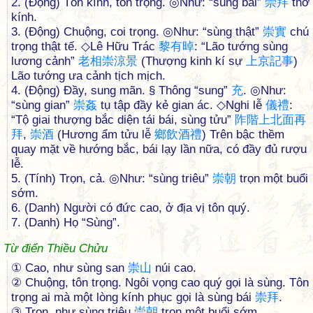
2. (Động) Tôn kính, tôn trọng. ◎Như: “sùng bái”
崇
拜
thờ
kính.
3. (Động) Chuộng, coi trọng. ◎Như: “sùng thật”
崇
實
chú
trọng thật tế. ◇Lê Hữu Trác
黎
有
晫
: “Lão tướng sùng
lương cảnh”
老
相
崇
涼
景
(Thượng kinh kí sự
上
京
記
事
)
Lão tướng ưa cảnh tịch mịch.
4. (Động) Đầy, sung mãn. § Thông “sung”
充
. ◎Như:
“sùng gian”
崇
姦
tụ tập đầy kẻ gian ác. ◇Nghi lễ
儀
禮
:
“Tộ giai thượng bắc diện tái bái, sùng tửu”
阼
階
上
北
面
再
拜
,
崇
酒
(Hương ẩm tửu lễ
鄉
飲
酒
禮
) Trên bậc thềm
quay mặt về hướng bắc, bái lạy lần nữa, có đầy đủ rượu
lễ.
5. (Tính) Trọn, cả. ◎Như: “sùng triêu”
崇
朝
trọn một buổi
sớm.
6. (Danh) Người có đức cao, ở địa vị tôn quý.
7. (Danh) Họ “Sùng”.
Từ điển Thiều Chửu
① Cao, như sùng san
崇
山
núi cao.
② Chuộng, tôn trọng. Ngôi vọng cao quý gọi là sùng. Tôn
trọng ai mà một lòng kính phục gọi là sùng bái
崇
拜
.
③ Trọn, như sùng triêu
崇
朝
trọn một buổi sớm.