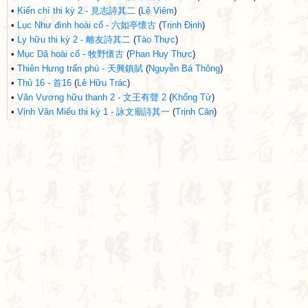
•
Kiến chí thi kỳ 2 - 見志詩其二
(
Lệ Viêm
)
•
Lục Như đình hoài cổ - 六如亭懷古
(
Trịnh Định
)
•
Ly hữu thi kỳ 2 - 離友詩其二
(
Tào Thực
)
•
Mục Dã hoài cổ - 牧野懷古
(
Phan Huy Thực
)
•
Thiên Hưng trấn phú - 天興鎮賦
(
Nguyễn Bá Thông
)
•
Thủ 16 - 首16
(
Lê Hữu Trác
)
•
Văn Vương hữu thanh 2 - 文王有聲 2
(
Khổng Tử
)
•
Vịnh Văn Miếu thi kỳ 1 - 詠文廟詩其一
(
Trịnh Căn
)