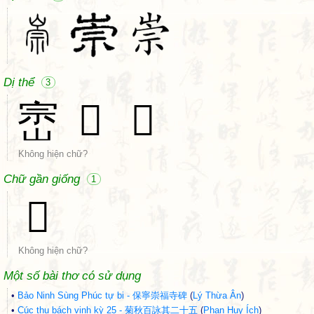
Dị thể
3
崈
𨛱
𩅃
Không hiện chữ?
Chữ gần giống
1
𡸶
Không hiện chữ?
Một số bài thơ có sử dụng
•
Bảo Ninh Sùng Phúc tự bi - 保寧崇福寺碑
(
Lý Thừa Ân
)
•
Cúc thu bách vịnh kỳ 25 - 菊秋百詠其二十五
(
Phan Huy Ích
)