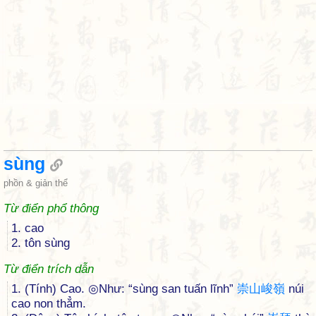
sùng
phồn & giản thể
Từ điển phổ thông
1. cao
2. tôn sùng
Từ điển trích dẫn
1. (Tính) Cao. ◎Như: “sùng san tuấn lĩnh”
崇
山
峻
嶺
núi
cao non thẳm.