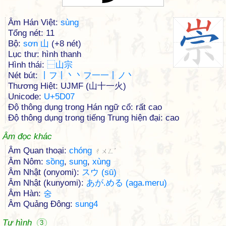
Âm Hán Việt:
sùng
Tổng nét: 11
Bộ:
sơn 山
(+8 nét)
Lục thư: hình thanh
Hình thái:
⿱
山
宗
Nét bút:
丨フ丨丶丶フ一一丨ノ丶
Thương Hiệt: UJMF (山十一火)
Unicode:
U+5D07
Độ thông dụng trong Hán ngữ cổ: rất cao
Độ thông dụng trong tiếng Trung hiện đại: cao
Âm đọc khác
Âm Quan thoại:
chóng
ㄔㄨㄥˊ
Âm Nôm:
sồng
,
sung
,
xùng
Âm Nhật (onyomi):
スウ (sū)
Âm Nhật (kunyomi):
あが.める (aga.meru)
Âm Hàn:
숭
Âm Quảng Đông:
sung4
Tự hình
3