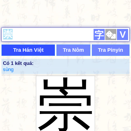
V
字
Tra Hán Việt
Tra Nôm
Tra Pinyin
Có 1 kết quả:
sùng
崇