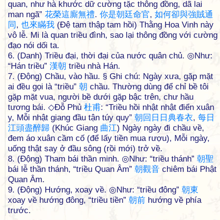
quan, như hà khước dữ cường tặc thông đồng, dã lai
man ngã”
花
榮
這
廝
無
禮
.
你
是
朝
廷
命
官
,
如
何
卻
與
強
賊
通
同
,
也
來
瞞
我
(Đệ tam thập tam hồi) Thằng Hoa Vinh này
vô lễ. Mi là quan triều đình, sao lại thông đồng với cường
đạo nói dối ta.
6. (Danh) Triều đại, thời đại của nước quân chủ. ◎Như:
“Hán triều”
漢
朝
triều nhà Hán.
7. (Động) Chầu, vào hầu. § Ghi chú: Ngày xưa, gặp mặt
ai đều gọi là “triều”
朝
chầu. Thường dùng để chỉ bề tôi
gặp mặt vua, người bề dưới gặp bậc trên, chư hầu
tương bái. ◇Đỗ Phủ
杜
甫
: “Triều hồi nhật nhật điển xuân
y, Mỗi nhật giang đầu tận túy quy”
朝
回
日
日
典
春
衣
,
每
日
江
頭
盡
醉
歸
(Khúc Giang
曲
江
) Ngày ngày đi chầu về,
đem áo xuân cầm cố (để lấy tiền mua rượu), Mỗi ngày,
uống thật say ở đầu sông (rồi mới) trở về.
8. (Động) Tham bái thần minh. ◎Như: “triều thánh”
朝
聖
bái lễ thần thánh, “triều Quan Âm”
朝
觀
音
chiêm bái Phật
Quan Âm.
9. (Động) Hướng, xoay về. ◎Như: “triều đông”
朝
東
xoay về hướng đông, “triều tiền”
朝
前
hướng về phía
trước.