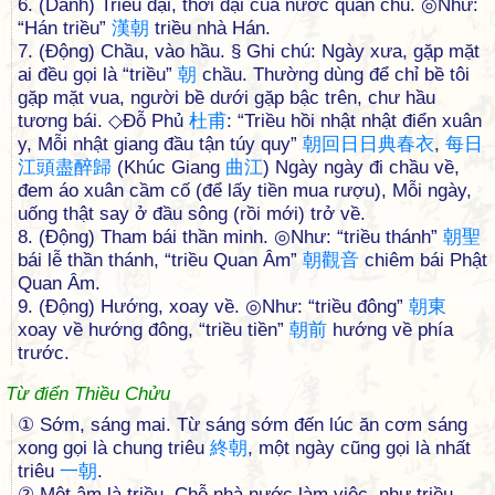
6. (Danh) Triều đại, thời đại của nước quân chủ. ◎Như:
“Hán triều”
漢
朝
triều nhà Hán.
7. (Động) Chầu, vào hầu. § Ghi chú: Ngày xưa, gặp mặt
ai đều gọi là “triều”
朝
chầu. Thường dùng để chỉ bề tôi
gặp mặt vua, người bề dưới gặp bậc trên, chư hầu
tương bái. ◇Đỗ Phủ
杜
甫
: “Triều hồi nhật nhật điển xuân
y, Mỗi nhật giang đầu tận túy quy”
朝
回
日
日
典
春
衣
,
每
日
江
頭
盡
醉
歸
(Khúc Giang
曲
江
) Ngày ngày đi chầu về,
đem áo xuân cầm cố (để lấy tiền mua rượu), Mỗi ngày,
uống thật say ở đầu sông (rồi mới) trở về.
8. (Động) Tham bái thần minh. ◎Như: “triều thánh”
朝
聖
bái lễ thần thánh, “triều Quan Âm”
朝
觀
音
chiêm bái Phật
Quan Âm.
9. (Động) Hướng, xoay về. ◎Như: “triều đông”
朝
東
xoay về hướng đông, “triều tiền”
朝
前
hướng về phía
trước.
Từ điển Thiều Chửu
① Sớm, sáng mai. Từ sáng sớm đến lúc ăn cơm sáng
xong gọi là chung triêu
終
朝
, một ngày cũng gọi là nhất
triêu
一
朝
.
② Một âm là triều. Chỗ nhà nước làm việc, như triều