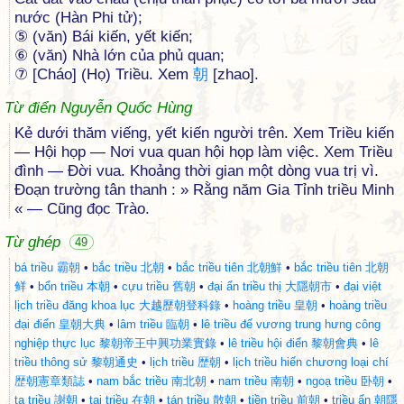
nước (Hàn Phi tử);
⑤ (văn) Bái kiến, yết kiến;
⑥ (văn) Nhà lớn của phủ quan;
⑦ [Cháo] (Họ) Triều. Xem
朝
[zhao].
Từ điển Nguyễn Quốc Hùng
Kẻ dưới thăm viếng, yết kiến người trên. Xem Triều kiến
— Hội họp — Nơi vua quan hội họp làm việc. Xem Triều
đình — Đời vua. Khoảng thời gian một dòng vua trị vì.
Đoạn trường tân thanh : » Rằng năm Gia Tỉnh triều Minh
« — Cũng đọc Trào.
Từ ghép
49
bá triều 霸朝
•
bắc triều 北朝
•
bắc triều tiên 北朝鮮
•
bắc triều tiên 北朝
鲜
•
bổn triều 本朝
•
cựu triều 舊朝
•
đại ẩn triều thị 大隱朝市
•
đại việt
lịch triều đăng khoa lục 大越歷朝登科錄
•
hoàng triều 皇朝
•
hoàng triều
đại điển 皇朝大典
•
lâm triều 臨朝
•
lê triều đế vương trung hưng công
nghiệp thực lục 黎朝帝王中興功業實錄
•
lê triều hội điển 黎朝會典
•
lê
triều thông sử 黎朝通史
•
lịch triều 歴朝
•
lịch triều hiến chương loại chí
歴朝憲章類誌
•
nam bắc triều 南北朝
•
nam triều 南朝
•
ngoạ triều 卧朝
•
tạ triều 謝朝
•
tại triều 在朝
•
tán triều 散朝
•
tiền triều 前朝
•
triều ẩn 朝隱