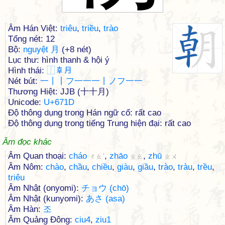
Âm Hán Việt:
triêu
,
triều
,
trào
Tổng nét: 12
Bộ:
nguyệt 月
(+8 nét)
Lục thư: hình thanh & hội ý
Hình thái:
⿰
𠦝
月
Nét bút:
一丨丨フ一一一丨ノフ一一
Thương Hiệt: JJB (十十月)
Unicode:
U+671D
Độ thông dụng trong Hán ngữ cổ: rất cao
Độ thông dụng trong tiếng Trung hiện đại: rất cao
Âm đọc khác
Âm Quan thoại:
cháo
,
zhāo
,
zhū
ㄔㄠˊ
ㄓㄠ
ㄓㄨ
Âm Nôm:
chào
,
chầu
,
chiều
,
giàu
,
giầu
,
trào
,
tràu
,
trều
,
triêu
Âm Nhật (onyomi):
チョウ (chō)
Âm Nhật (kunyomi):
あさ (asa)
Âm Hàn:
조
Âm Quảng Đông:
ciu4
,
ziu1