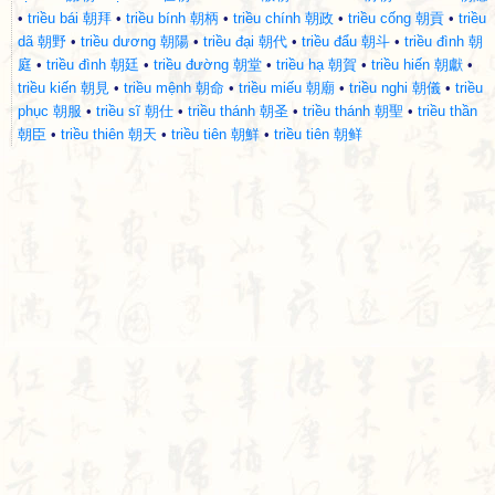
•
triều bái 朝拜
•
triều bính 朝柄
•
triều chính 朝政
•
triều cống 朝貢
•
triều
dã 朝野
•
triều dương 朝陽
•
triều đại 朝代
•
triều đẩu 朝斗
•
triều đình 朝
庭
•
triều đình 朝廷
•
triều đường 朝堂
•
triều hạ 朝賀
•
triều hiến 朝獻
•
triều kiến 朝見
•
triều mệnh 朝命
•
triều miếu 朝廟
•
triều nghi 朝儀
•
triều
phục 朝服
•
triều sĩ 朝仕
•
triều thánh 朝圣
•
triều thánh 朝聖
•
triều thần
朝臣
•
triều thiên 朝天
•
triều tiên 朝鮮
•
triều tiên 朝鲜