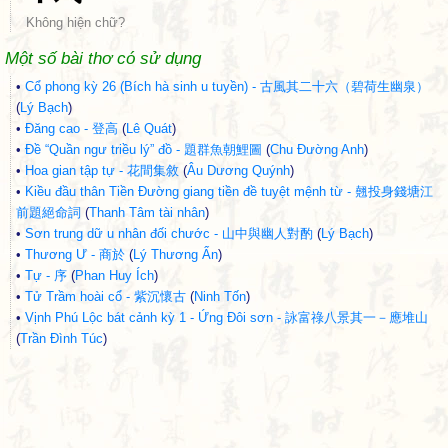
Không hiện chữ?
Một số bài thơ có sử dụng
•
Cổ phong kỳ 26 (Bích hà sinh u tuyền) - 古風其二十六（碧荷生幽泉）
(
Lý Bạch
)
•
Đăng cao - 登高
(
Lê Quát
)
•
Đề “Quần ngư triều lý” đồ - 題群魚朝鯉圖
(
Chu Đường Anh
)
•
Hoa gian tập tự - 花間集敘
(
Âu Dương Quýnh
)
•
Kiều đầu thân Tiền Đường giang tiền đề tuyệt mệnh từ - 翹投身錢塘江
前題絕命詞
(
Thanh Tâm tài nhân
)
•
Sơn trung dữ u nhân đối chước - 山中與幽人對酌
(
Lý Bạch
)
•
Thương Ư - 商於
(
Lý Thương Ẩn
)
•
Tự - 序
(
Phan Huy Ích
)
•
Tử Trầm hoài cổ - 紫沉懷古
(
Ninh Tốn
)
•
Vịnh Phú Lộc bát cảnh kỳ 1 - Ứng Đôi sơn - 詠富祿八景其一－應堆山
(
Trần Đình Túc
)