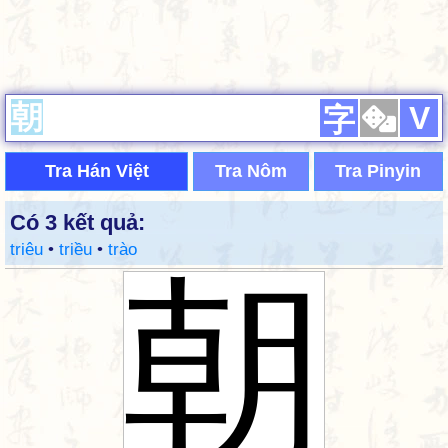
V
字
Tra Hán Việt
Tra Nôm
Tra Pinyin
Có 3 kết quả:
triêu
•
triều
•
trào
朝