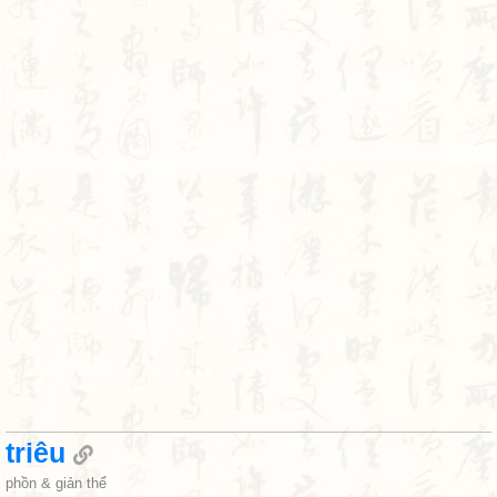
triêu
phồn & giản thể