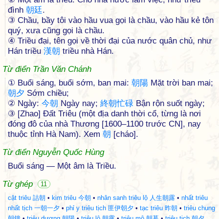
đình
朝
廷
.
③ Chầu, bầy tôi vào hầu vua gọi là chầu, vào hầu kẻ tôn
quý, xưa cũng gọi là chầu.
④ Triều đại, tên gọi về thời đại của nước quân chủ, như
Hán triều
漢
朝
triều nhà Hán.
Từ điển Trần Văn Chánh
① Buổi sáng, buổi sớm, ban mai:
朝
陽
Mặt trời ban mai;
朝
夕
Sớm chiều;
② Ngày:
今
朝
Ngày nay;
終
朝
忙
碌
Bận rộn suốt ngày;
③ [Zhao] Đất Triêu (một địa danh thời cổ, từng là nơi
đóng đô của nhà Thương [1600–1100 trước CN], nay
thuộc tỉnh Hà Nam). Xem
朝
[cháo].
Từ điển Nguyễn Quốc Hùng
Buổi sáng — Một âm là Triều.
Từ ghép
11
cật triêu 詰朝
•
kim triêu 今朝
•
nhân sanh triêu lộ 人生朝露
•
nhất triêu
nhất tịch 一朝一夕
•
phỉ y triêu tịch 匪伊朝夕
•
tạc triêu 昨朝
•
triêu chung
朝鐘
•
triêu dương 朝陽
•
triêu lộ 朝露
•
triêu mộ 朝暮
•
triêu tịch 朝夕