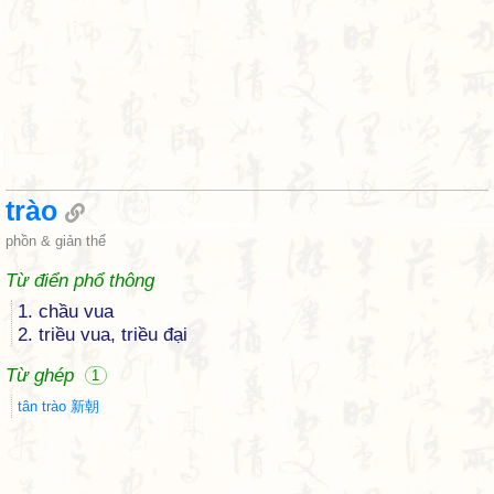
trào
phồn & giản thể
Từ điển phổ thông
1. chầu vua
2. triều vua, triều đại
Từ ghép
1
tân trào 新朝