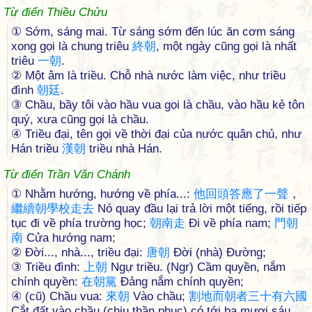
Từ điển Thiều Chửu
① Sớm, sáng mai. Từ sáng sớm đến lúc ăn cơm sáng
xong gọi là chung triêu
終
朝
, một ngày cũng gọi là nhất
triêu
一
朝
.
② Một âm là triều. Chỗ nhà nước làm việc, như triều
đình
朝
廷
.
③ Chầu, bầy tôi vào hầu vua gọi là chầu, vào hầu kẻ tôn
quý, xưa cũng gọi là chầu.
④ Triều đại, tên gọi về thời đại của nước quân chủ, như
Hán triều
漢
朝
triều nhà Hán.
Từ điển Trần Văn Chánh
① Nhằm hướng, hướng về phía...:
他
回
頭
答
應
了
一
聲
，
繼
續
朝
學
校
走
去
Nó quay đầu lại trả lời một tiếng, rồi tiếp
tục đi về phía trường học;
朝
南
走
Đi về phía nam;
門
朝
南
Cửa hướng nam;
② Đời..., nhà..., triều đại:
唐
朝
Đời (nhà) Đường;
③ Triều đình:
上
朝
Ngự triều. (Ngr) Cầm quyền, nắm
chính quyền:
在
朝
黨
Đảng nắm chính quyền;
④ (cũ) Chầu vua:
來
朝
Vào chầu;
割
地
而
朝
者
三
十
有
六
國
Cắt đất vào chầu (chịu thần phục) có tới ba mươi sáu