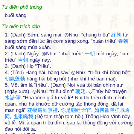
Từ điển phổ thông
buổi sáng
Từ điển trích dẫn
1. (Danh) Sớm, sáng mai. ◎Như: “chung triêu”
終
朝
từ
sáng sớm đến lúc ăn cơm sáng xong, “xuân triêu”
春
朝
buổi sáng mùa xuân.
2. (Danh) Ngày. ◎Như: “nhất triêu”
一
朝
một ngày, “kim
triêu”
今
朝
ngày nay.
3. (Danh) Họ “Triêu”.
4. (Tính) Hăng hái, hăng say. ◎Như: “triêu khí bồng bột”
朝
氣
蓬
勃
hăng hái bồng bột (như khí thế ban mai).
5. Một âm là “triều”. (Danh) Nơi vua tôi bàn chính sự
(ngày xưa). ◎Như: “triều đình”
朝
廷
. ◇Thủy hử truyện
水
滸
傳
: “Hoa Vinh giá tư vô lễ! Nhĩ thị triều đình mệnh
quan, như hà khước dữ cường tặc thông đồng, dã lai
man ngã”
花
榮
這
廝
無
禮
.
你
是
朝
廷
命
官
,
如
何
卻
與
強
賊
通
同
,
也
來
瞞
我
(Đệ tam thập tam hồi) Thằng Hoa Vinh này
vô lễ. Mi là quan triều đình, sao lại thông đồng với cường
đạo nói dối ta.