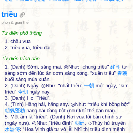
triều
phồn & giản thể
Từ điển phổ thông
1. chầu vua
2. triều vua, triều đại
Từ điển trích dẫn
1. (Danh) Sớm, sáng mai. ◎Như: “chung triêu”
終
朝
từ
sáng sớm đến lúc ăn cơm sáng xong, “xuân triêu”
春
朝
buổi sáng mùa xuân.
2. (Danh) Ngày. ◎Như: “nhất triêu”
一
朝
một ngày, “kim
triêu”
今
朝
ngày nay.
3. (Danh) Họ “Triêu”.
4. (Tính) Hăng hái, hăng say. ◎Như: “triêu khí bồng bột”
朝
氣
蓬
勃
hăng hái bồng bột (như khí thế ban mai).
5. Một âm là “triều”. (Danh) Nơi vua tôi bàn chính sự
(ngày xưa). ◎Như: “triều đình”
朝
廷
. ◇Thủy hử truyện
水
滸
傳
: “Hoa Vinh giá tư vô lễ! Nhĩ thị triều đình mệnh