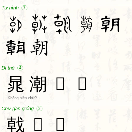
Tự hình
7
Dị thể
4
晁
潮
𣎍
𦩻
Không hiện chữ?
Chữ gần giống
3
戟
𣙈
𣁖