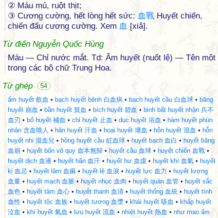
② Máu mủ, ruột thịt;
③ Cương cường, hết lòng hết sức:
血
戰
Huyết chiến,
chiến đấu cương cường. Xem
血
[xiâ].
Từ điển Nguyễn Quốc Hùng
Máu — Chỉ nước mắt. Td: Ẩm huyết (nuốt lệ) — Tên một
trong các bộ chữ Trung Hoa.
Từ ghép
54
ẩm huyết 飲血
•
bạch huyết bệnh 白血病
•
bạch huyết cầu 白血球
•
băng
huyết 崩血
•
bần huyết 貧血
•
bích huyết 碧血
•
binh bất huyết nhận 兵不
血刃
•
bổ huyết 補血
•
chỉ huyết 止血
•
dục huyết 浴血
•
hàm huyết phún
nhân 含血噴人
•
hãn huyết 汗血
•
hoại huyết 壞血
•
hỗn huyết 混血
•
hỗn
huyết nhi 混血兒
•
hồng huyết cầu 紅血球
•
huyết bạch 血白
•
huyết băng
血崩
•
huyết bổn vô quy 血本無歸
•
huyết cầu 血球
•
huyết chiến 血戰
•
huyết dịch 血液
•
huyết hãn 血汗
•
huyết hư 血虛
•
huyết khí 血氣
•
huyết
kị 血忌
•
huyết lâm 血痳
•
huyết lệ 血淚
•
huyết lực 血力
•
huyết lượng
血量
•
huyết mạch 血脈
•
huyết nhục 血肉
•
huyết quản 血管
•
huyết sắc
血色
•
huyết tâm 血心
•
huyết thanh 血清
•
huyết thống 血統
•
huyết tính
血性
•
huyết tộc 血族
•
huyết tương 血漿
•
khái huyết 咳血
•
khấp huyết
泣血
•
khí huyết 氣血
•
lưu huyết 流血
•
nhiệt huyết 熱血
•
như mao ẩm