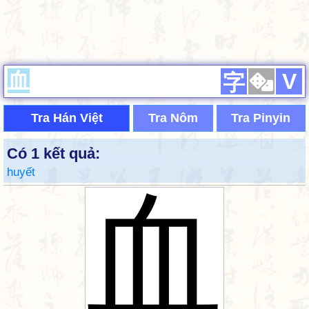
V
字
Tra Hán Việt
Tra Nôm
Tra Pinyin
Có 1 kết quả:
huyết
血