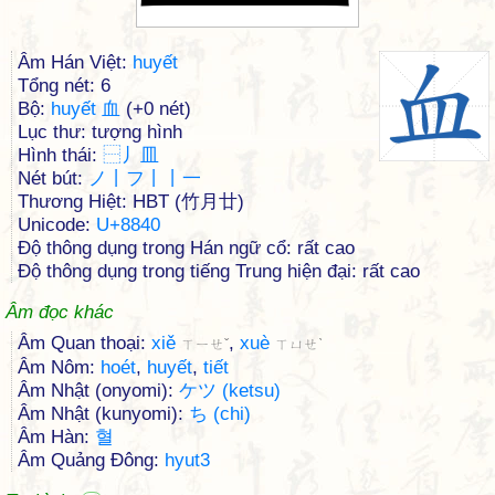
Âm Hán Việt:
huyết
Tổng nét: 6
Bộ:
huyết 血
(+0 nét)
Lục thư: tượng hình
Hình thái:
⿱
丿
皿
Nét bút:
ノ丨フ丨丨一
Thương Hiệt: HBT (竹月廿)
Unicode:
U+8840
Độ thông dụng trong Hán ngữ cổ: rất cao
Độ thông dụng trong tiếng Trung hiện đại: rất cao
Âm đọc khác
Âm Quan thoại:
xiě
,
xuè
ㄒㄧㄝˇ
ㄒㄩㄝˋ
Âm Nôm:
hoét
,
huyết
,
tiết
Âm Nhật (onyomi):
ケツ (ketsu)
Âm Nhật (kunyomi):
ち (chi)
Âm Hàn:
혈
Âm Quảng Đông:
hyut3