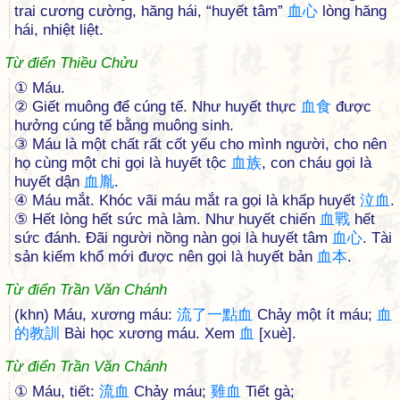
trai cương cường, hăng hái, “huyết tâm”
血
心
lòng hăng
hái, nhiệt liệt.
Từ điển Thiều Chửu
① Máu.
② Giết muông để cúng tế. Như huyết thực
血
食
được
hưởng cúng tế bằng muông sinh.
③ Máu là một chất rất cốt yếu cho mình người, cho nên
họ cùng một chi gọi là huyết tộc
血
族
, con cháu gọi là
huyết dận
血
胤
.
④ Máu mắt. Khóc vãi máu mắt ra gọi là khấp huyết
泣
血
.
⑤ Hết lòng hết sức mà làm. Như huyết chiến
血
戰
hết
sức đánh. Ðãi người nồng nàn gọi là huyết tâm
血
心
. Tài
sản kiếm khổ mới được nên gọi là huyết bản
血
本
.
Từ điển Trần Văn Chánh
(khn) Máu, xương máu:
流
了
一
點
血
Chảy một ít máu;
血
的
教
訓
Bài học xương máu. Xem
血
[xuè].
Từ điển Trần Văn Chánh
① Máu, tiết:
流
血
Chảy máu;
雞
血
Tiết gà;