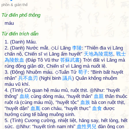
phồn & giản thể
Từ điển phổ thông
máu
Từ điển trích dẫn
1. (Danh) Máu.
2. (Danh) Nước mắt. ◇Lí Lăng
李
陵
: “Thiên địa vị Lăng
chấn nộ, Chiến sĩ vị Lăng ẩm huyết”
天
地
為
陵
震
怒
,
戰
士
為
陵
飲
血
(Đáp Tô Vũ thư
答
蘇
武
書
) Trời đất vì Lăng mà
rúng động giận dữ, Chiến sĩ vì Lăng mà nuốt lệ.
3. (Động) Nhuộm máu. ◇Tuân Tử
荀
子
: “Binh bất huyết
nhận”
兵
不
血
刃
(Nghị binh
議
兵
) Quân không nhuộm
máu vũ khí.
4. (Tính) Có quan hệ máu mủ, ruột thịt. ◎Như: “huyết
thống”
血
統
cùng dòng máu, “huyết thân”
血
親
thân thuộc
ruột rà (cùng máu mủ), “huyết tộc”
血
族
bà con ruột thịt,
“huyết dận”
血
胤
con cháu, “huyết thực”
血
食
được
hưởng cúng tế bằng muông sinh.
5. (Tính) Cương cường, nhiệt liệt, hăng say, hết lòng, hết
sức. ◎Như: “huyết tính nam nhi”
血
性
男
兒
đàn ông con