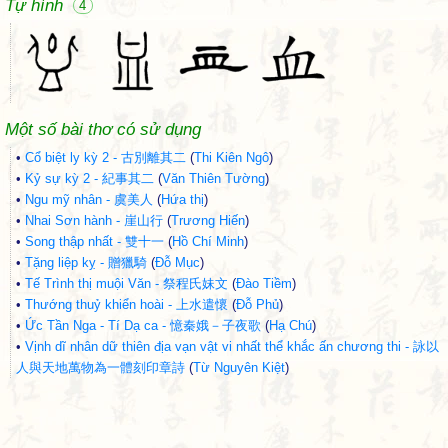
Tự hình
4
Một số bài thơ có sử dụng
•
Cổ biệt ly kỳ 2 - 古別離其二
(
Thi Kiên Ngô
)
•
Kỷ sự kỳ 2 - 紀事其二
(
Văn Thiên Tường
)
•
Ngu mỹ nhân - 虞美人
(
Hứa thị
)
•
Nhai Sơn hành - 崖山行
(
Trương Hiến
)
•
Song thập nhất - 雙十一
(
Hồ Chí Minh
)
•
Tặng liệp kỵ - 贈獵騎
(
Đỗ Mục
)
•
Tế Trình thị muội Văn - 祭程氏妹文
(
Đào Tiềm
)
•
Thướng thuỷ khiển hoài - 上水遣懷
(
Đỗ Phủ
)
•
Ức Tần Nga - Tí Dạ ca - 憶秦娥－子夜歌
(
Hạ Chú
)
•
Vịnh dĩ nhân dữ thiên địa vạn vật vi nhất thể khắc ấn chương thi - 詠以
人與天地萬物為一體刻印章詩
(
Từ Nguyên Kiệt
)