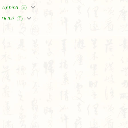
Tự hình
5
Dị thể
2