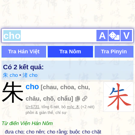
A
V
Tra Hán Việt
Tra Nôm
Tra Pinyin
Có 2 kết quả:
朱 cho
•
渚 cho
朱
cho
[
chau
,
choa
,
chu
,
châu
,
chõ
,
chẩu
]
U+6731
, tổng 6 nét, bộ
mộc 木
(+2 nét)
phồn & giản thể, chỉ sự
Từ điển Viện Hán Nôm
đưa cho; cho nên; cho rằng; buộc cho chặt