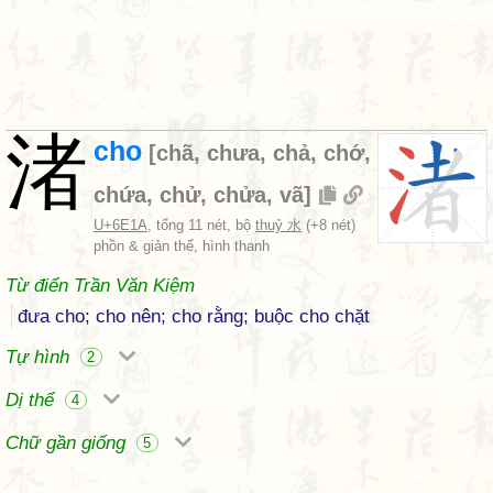
渚
cho
[
chã
,
chưa
,
chả
,
chớ
,
chứa
,
chử
,
chửa
,
vã
]
U+6E1A
, tổng 11 nét, bộ
thuỷ 水
(+8 nét)
phồn & giản thể, hình thanh
Từ điển Trần Văn Kiệm
đưa cho; cho nên; cho rằng; buộc cho chặt
Tự hình
2
Dị thể
4
Chữ gần giống
5