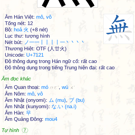
Âm Hán Việt:
mô
,
vô
Tổng nét: 12
Bộ:
hoả 火
(+8 nét)
Lục thư: tượng hình
Nét bút:
ノ一一丨丨丨丨一丶丶丶丶
Thương Hiệt: OTF (人廿火)
Unicode:
U+7121
Độ thông dụng trong Hán ngữ cổ: rất cao
Độ thông dụng trong tiếng Trung hiện đại: rất cao
Âm đọc khác
Âm Quan thoại:
mó
,
wú
ㄇㄛˊ
ㄨˊ
Âm Nôm:
mô
,
vô
Âm Nhật (onyomi):
ム (mu)
,
ブ (bu)
Âm Nhật (kunyomi):
な.い (na.i)
Âm Hàn:
무
Âm Quảng Đông:
mou4
Tự hình
7