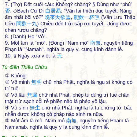
7. (Trợ) Đặt cuối câu: Không? chăng? § Dùng như “phủ”
否
. ◇Bạch Cư Dị
白
居
易
: “Vãn lai thiên dục tuyết, Năng
ẩm nhất bôi vô?”
晚
來
天
欲
雪
,
能
飲
一
杯
無
(Vấn Lưu Thập
Cửu
問
劉
十
九
) Chiều đến trời sắp rơi tuyết, Uống được
chén rượu chăng?
8. (Danh) Họ “Vô”.
9. Một âm là “mô”. (Động) “Nam mô”
南
無
, nguyên tiếng
Phạn là "Namah", nghĩa là quy y, cung kính đảnh lễ.
10. § Ngày xưa viết là
无
.
Từ điển Thiều Chửu
① Không.
② Vô minh
無
明
chữ nhà Phật, nghĩa là ngu si không có
trí tuệ.
③ Vô lậu
無
漏
chữ nhà Phật, phép tu dùng trí tuệ chân
thật trừ sạch cỗi rễ phiền não là phép vô lậu.
④ Vô sinh
無
生
chữ nhà Phật, nghĩa là tu chứng tới bậc
nhẫn được không có pháp nào sinh ra nữa.
⑤ Một âm là mô. Nam mô
南
無
, nguyên tiếng Phạm là
Namanab, nghĩa là quy y là cung kính đỉnh lễ.