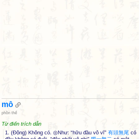
mô
phồn thể
Từ điển trích dẫn
1. (Động) Không có. ◎Như: “hữu đầu vô vĩ”
有
頭
無
尾
có