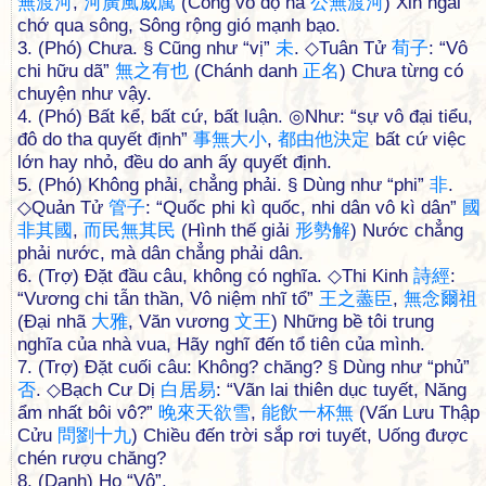
無
渡
河
,
河
廣
風
威
厲
(Công vô độ hà
公
無
渡
河
) Xin ngài
chớ qua sông, Sông rộng gió mạnh bạo.
3. (Phó) Chưa. § Cũng như “vị”
未
. ◇Tuân Tử
荀
子
: “Vô
chi hữu dã”
無
之
有
也
(Chánh danh
正
名
) Chưa từng có
chuyện như vậy.
4. (Phó) Bất kể, bất cứ, bất luận. ◎Như: “sự vô đại tiểu,
đô do tha quyết định”
事
無
大
小
,
都
由
他
決
定
bất cứ việc
lớn hay nhỏ, đều do anh ấy quyết định.
5. (Phó) Không phải, chẳng phải. § Dùng như “phi”
非
.
◇Quản Tử
管
子
: “Quốc phi kì quốc, nhi dân vô kì dân”
國
非
其
國
,
而
民
無
其
民
(Hình thế giải
形
勢
解
) Nước chẳng
phải nước, mà dân chẳng phải dân.
6. (Trợ) Đặt đầu câu, không có nghĩa. ◇Thi Kinh
詩
經
:
“Vương chi tẫn thần, Vô niệm nhĩ tổ”
王
之
藎
臣
,
無
念
爾
祖
(Đại nhã
大
雅
, Văn vương
文
王
) Những bề tôi trung
nghĩa của nhà vua, Hãy nghĩ đến tổ tiên của mình.
7. (Trợ) Đặt cuối câu: Không? chăng? § Dùng như “phủ”
否
. ◇Bạch Cư Dị
白
居
易
: “Vãn lai thiên dục tuyết, Năng
ẩm nhất bôi vô?”
晚
來
天
欲
雪
,
能
飲
一
杯
無
(Vấn Lưu Thập
Cửu
問
劉
十
九
) Chiều đến trời sắp rơi tuyết, Uống được
chén rượu chăng?
8. (Danh) Họ “Vô”.