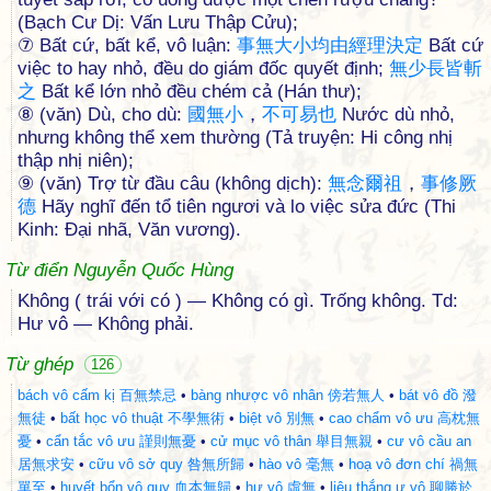
(Bạch Cư Dị: Vấn Lưu Thập Cửu);
⑦ Bất cứ, bất kể, vô luận:
事
無
大
小
均
由
經
理
決
定
Bất cứ
việc to hay nhỏ, đều do giám đốc quyết định;
無
少
長
皆
斬
之
Bất kể lớn nhỏ đều chém cả (Hán thư);
⑧ (văn) Dù, cho dù:
國
無
小
，
不
可
易
也
Nước dù nhỏ,
nhưng không thể xem thường (Tả truyện: Hi công nhị
thập nhị niên);
⑨ (văn) Trợ từ đầu câu (không dịch):
無
念
爾
祖
，
事
修
厥
德
Hãy nghĩ đến tổ tiên ngươi và lo việc sửa đức (Thi
Kinh: Đại nhã, Văn vương).
Từ điển Nguyễn Quốc Hùng
Không ( trái với có ) — Không có gì. Trống không. Td:
Hư vô — Không phải.
Từ ghép
126
bách vô cấm kị 百無禁忌
•
bàng nhược vô nhân 傍若無人
•
bát vô đồ 潑
無徒
•
bất học vô thuật 不學無術
•
biệt vô 別無
•
cao chẩm vô ưu 高枕無
憂
•
cẩn tắc vô ưu 謹則無憂
•
cử mục vô thân 舉目無親
•
cư vô cầu an
居無求安
•
cữu vô sở quy 咎無所歸
•
hào vô 毫無
•
hoạ vô đơn chí 禍無
單至
•
huyết bổn vô quy 血本無歸
•
hư vô 虛無
•
liêu thắng ư vô 聊勝於