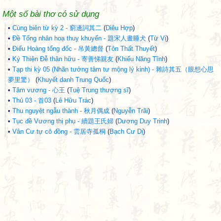
Một số bài thơ có sử dụng
•
Cùng biên từ kỳ 2 - 窮邊詞其二
(
Diêu Hợp
)
•
Đề Tống nhân hoạ thuỵ khuyển - 題宋人畫睡犬
(
Từ Vị
)
•
Điếu Hoàng tổng đốc - 吊黃總督
(
Tôn Thất Thuyết
)
•
Ký Thiện Đễ thân hữu - 寄善悌親友
(
Khiếu Năng Tĩnh
)
•
Tạp thi kỳ 05 (Nhãn tưởng tâm tư mộng lý kinh) - 雜詩其五（眼想心思
夢里驚）
(
Khuyết danh Trung Quốc
)
•
Tâm vương - 心王
(
Tuệ Trung thượng sĩ
)
•
Thủ 03 - 首03
(
Lê Hữu Trác
)
•
Thu nguyệt ngẫu thành - 秋月偶成
(
Nguyễn Trãi
)
•
Tục đề Vương thị phụ - 續題王氏婦
(
Dương Duy Trinh
)
•
Vân Cư tự cô đồng - 雲居寺孤桐
(
Bạch Cư Dị
)