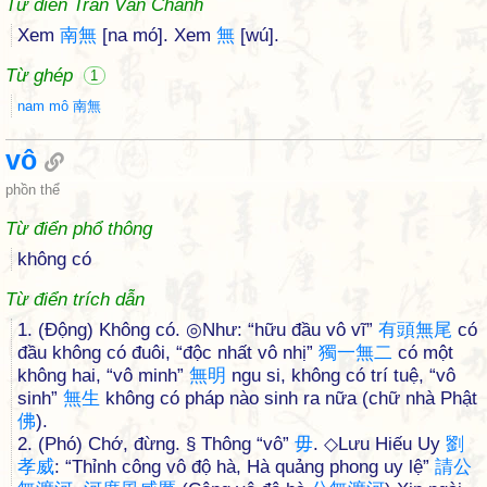
Từ điển Trần Văn Chánh
Xem
南
無
[na mó]. Xem
無
[wú].
Từ ghép
1
nam mô 南無
vô
phồn thể
Từ điển phổ thông
không có
Từ điển trích dẫn
1. (Động) Không có. ◎Như: “hữu đầu vô vĩ”
有
頭
無
尾
có
đầu không có đuôi, “độc nhất vô nhị”
獨
一
無
二
có một
không hai, “vô minh”
無
明
ngu si, không có trí tuệ, “vô
sinh”
無
生
không có pháp nào sinh ra nữa (chữ nhà Phật
佛
).
2. (Phó) Chớ, đừng. § Thông “vô”
毋
. ◇Lưu Hiếu Uy
劉
孝
威
: “Thỉnh công vô độ hà, Hà quảng phong uy lệ”
請
公