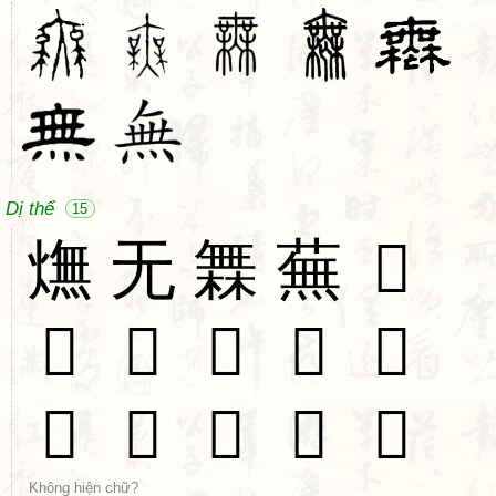
Dị thể
15
㷻
无
橆
蕪
𠑶
𠘩
𡙻
𣑨
𣚨
𣞣
𣞤
𣟒
𣠮
𤀢
𤍍
Không hiện chữ?