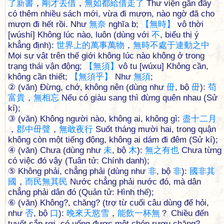
了
新
書
，
剛
才
去
借
，
無
如
都
給
借
走
了
Thư viện gần đây
có thêm nhiều sách mới, vừa đi mượn, nào ngờ đã cho
mượn đi hết rồi. Như
無
奈
nghĩa b;
【
無
時
】
vô thời
[wúshí] Không lúc nào, luôn (dùng với
不
, biểu thị ý
khẳng định):
世
界
上
的
萬
事
萬
物
，
無
時
不
處
于
連
動
之
中
Mọi sự vật trên thế giới không lúc nào không ở trong
trạng thái vận động;
【
無
須
】
vô tu [wúxu] Không cần,
không cần thiết;
【
無
須
乎
】
Như
無
須
;
② (văn) Đừng, chớ, không nên (dùng như
毌
, bộ
毌
):
苟
富
貴
，
無
相
忘
Nếu có giàu sang thì đừng quên nhau (Sử
kí);
③ (văn) Không người nào, không ai, không gì:
盡
十
二
月
，
郡
中
毌
聲
，
無
敢
夜
行
Suốt tháng mười hai, trong quận
không còn một tiếng động, không ai dám đi đêm (Sử kí);
④ (văn) Chưa (dùng như
未
, bộ
木
):
無
之
有
也
Chưa từng
có việc đó vậy (Tuân tử: Chính danh);
⑤ Không phải, chẳng phải (dùng như
非
, bộ
非
):
國
非
其
國
，
而
民
無
其
民
Nước chẳng phải nước đó, mà dân
chẳng phải dân đó (Quản tử: Hình thế);
⑥ (văn) Không?, chăng? (trợ từ cuối câu dùng để hỏi,
như
否
, bộ
口
):
晚
來
天
慾
雪
，
能
飲
一
杯
無
？ Chiều đến
tuyết sắp rơi, có uống được một chén rượu chăng?