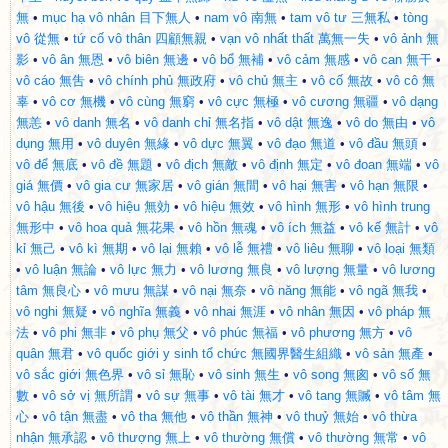
無
•
mục hạ vô nhân 目下無人
•
nam vô 南無
•
tam vô tư 三無私
•
tòng
vô 從無
•
tứ cố vô thân 四顧無親
•
vạn vô nhất thất 萬無一失
•
vô ảnh 無
影
•
vô ân 無恩
•
vô biên 無邊
•
vô bổ 無補
•
vô cảm 無感
•
vô can 無干
•
vô cáo 無吿
•
vô chính phủ 無政府
•
vô chủ 無主
•
vô cố 無故
•
vô cô 無
辜
•
vô cơ 無機
•
vô cùng 無窮
•
vô cực 無極
•
vô cương 無疆
•
vô dạng
無恙
•
vô danh 無名
•
vô danh chỉ 無名指
•
vô dật 無逸
•
vô do 無由
•
vô
dụng 無用
•
vô duyên 無緣
•
vô dực 無翼
•
vô đạo 無道
•
vô đầu 無頭
•
vô để 無底
•
vô đề 無題
•
vô địch 無敵
•
vô định 無定
•
vô đoan 無端
•
vô
giá 無價
•
vô gia cư 無家居
•
vô gián 無間
•
vô hại 無害
•
vô hạn 無限
•
vô hậu 無後
•
vô hiệu 無効
•
vô hiệu 無效
•
vô hình 無形
•
vô hình trung
無形中
•
vô hoa quả 無花果
•
vô hồn 無魂
•
vô ích 無益
•
vô kế 無計
•
vô
kỉ 無己
•
vô kì 無期
•
vô lại 無賴
•
vô lễ 無禮
•
vô liêu 無聊
•
vô loại 無類
•
vô luận 無論
•
vô lực 無力
•
vô lương 無良
•
vô lượng 無量
•
vô lương
tâm 無良心
•
vô mưu 無謀
•
vô nại 無奈
•
vô năng 無能
•
vô ngã 無我
•
vô nghi 無疑
•
vô nghĩa 無義
•
vô nhai 無涯
•
vô nhân 無因
•
vô pháp 無
法
•
vô phi 無非
•
vô phụ 無父
•
vô phúc 無福
•
vô phương 無方
•
vô
quân 無君
•
vô quốc giới y sinh tổ chức 無國界醫生組織
•
vô sản 無產
•
vô sắc giới 無色界
•
vô sỉ 無恥
•
vô sinh 無生
•
vô song 無囪
•
vô số 無
數
•
vô sở vị 無所謂
•
vô sự 無事
•
vô tài 無才
•
vô tang 無贓
•
vô tâm 無
心
•
vô tận 無盡
•
vô tha 無他
•
vô thần 無神
•
vô thuỷ 無始
•
vô thừa
nhận 無承認
•
vô thượng 無上
•
vô thường 無償
•
vô thường 無常
•
vô