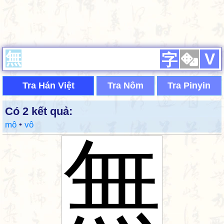
V
字
Tra Hán Việt
Tra Nôm
Tra Pinyin
Có 2 kết quả:
mô
•
vô
無