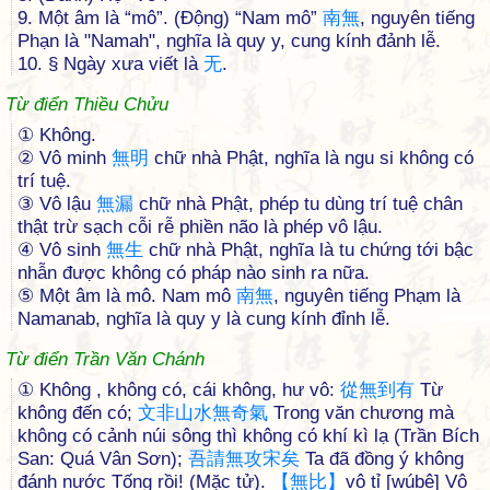
9. Một âm là “mô”. (Động) “Nam mô”
南
無
, nguyên tiếng
Phạn là "Namah", nghĩa là quy y, cung kính đảnh lễ.
10. § Ngày xưa viết là
无
.
Từ điển Thiều Chửu
① Không.
② Vô minh
無
明
chữ nhà Phật, nghĩa là ngu si không có
trí tuệ.
③ Vô lậu
無
漏
chữ nhà Phật, phép tu dùng trí tuệ chân
thật trừ sạch cỗi rễ phiền não là phép vô lậu.
④ Vô sinh
無
生
chữ nhà Phật, nghĩa là tu chứng tới bậc
nhẫn được không có pháp nào sinh ra nữa.
⑤ Một âm là mô. Nam mô
南
無
, nguyên tiếng Phạm là
Namanab, nghĩa là quy y là cung kính đỉnh lễ.
Từ điển Trần Văn Chánh
① Không , không có, cái không, hư vô:
從
無
到
有
Từ
không đến có;
文
非
山
水
無
奇
氣
Trong văn chương mà
không có cảnh núi sông thì không có khí kì lạ (Trần Bích
San: Quá Vân Sơn);
吾
請
無
攻
宋
矣
Ta đã đồng ý không
đánh nước Tống rồi! (Mặc tử).
【
無
比
】
vô tỉ [wúbê] Vô