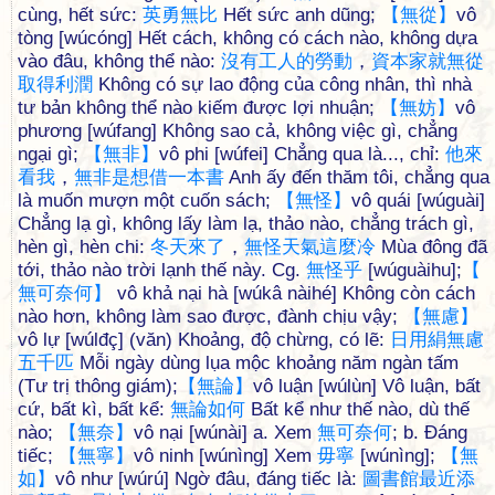
cùng, hết sức:
英
勇
無
比
Hết sức anh dũng;
【
無
從
】
vô
tòng [wúcóng] Hết cách, không có cách nào, không dựa
vào đâu, không thể nào:
沒
有
工
人
的
勞
動
，
資
本
家
就
無
從
取
得
利
潤
Không có sự lao động của công nhân, thì nhà
tư bản không thể nào kiếm được lợi nhuận;
【
無
妨
】
vô
phương [wúfang] Không sao cả, không việc gì, chẳng
ngại gì;
【
無
非
】
vô phi [wúfei] Chẳng qua là..., chỉ:
他
來
看
我
，
無
非
是
想
借
一
本
書
Anh ấy đến thăm tôi, chẳng qua
là muốn mượn một cuốn sách;
【
無
怪
】
vô quái [wúguài]
Chẳng lạ gì, không lấy làm lạ, thảo nào, chẳng trách gì,
hèn gì, hèn chi:
冬
天
來
了
，
無
怪
天
氣
這
麼
冷
Mùa đông đã
tới, thảo nào trời lạnh thế này. Cg.
無
怪
乎
[wúguàihu];
【
無
可
奈
何
】
vô khả nại hà [wúkâ nàihé] Không còn cách
nào hơn, không làm sao được, đành chịu vậy;
【
無
慮
】
vô lự [wúlđç] (văn) Khoảng, độ chừng, có lẽ:
日
用
絹
無
慮
五
千
匹
Mỗi ngày dùng lụa mộc khoảng năm ngàn tấm
(Tư trị thông giám);
【
無
論
】
vô luận [wúlùn] Vô luận, bất
cứ, bất kì, bất kể:
無
論
如
何
Bất kể như thế nào, dù thế
nào;
【
無
奈
】
vô nại [wúnài] a. Xem
無
可
奈
何
; b. Đáng
tiếc;
【
無
寧
】
vô ninh [wúnìng] Xem
毋
寧
[wúnìng];
【
無
如
】
vô như [wúrú] Ngờ đâu, đáng tiếc là:
圖
書
館
最
近
添