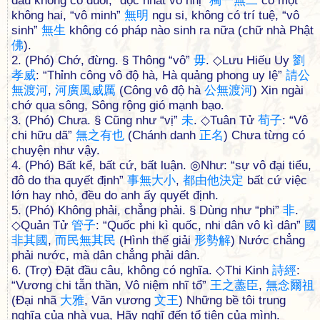
đầu không có đuôi, “độc nhất vô nhị”
獨
一
無
二
có một
không hai, “vô minh”
無
明
ngu si, không có trí tuệ, “vô
sinh”
無
生
không có pháp nào sinh ra nữa (chữ nhà Phật
佛
).
2. (Phó) Chớ, đừng. § Thông “vô”
毋
. ◇Lưu Hiếu Uy
劉
孝
威
: “Thỉnh công vô độ hà, Hà quảng phong uy lệ”
請
公
無
渡
河
,
河
廣
風
威
厲
(Công vô độ hà
公
無
渡
河
) Xin ngài
chớ qua sông, Sông rộng gió mạnh bạo.
3. (Phó) Chưa. § Cũng như “vị”
未
. ◇Tuân Tử
荀
子
: “Vô
chi hữu dã”
無
之
有
也
(Chánh danh
正
名
) Chưa từng có
chuyện như vậy.
4. (Phó) Bất kể, bất cứ, bất luận. ◎Như: “sự vô đại tiểu,
đô do tha quyết định”
事
無
大
小
,
都
由
他
決
定
bất cứ việc
lớn hay nhỏ, đều do anh ấy quyết định.
5. (Phó) Không phải, chẳng phải. § Dùng như “phi”
非
.
◇Quản Tử
管
子
: “Quốc phi kì quốc, nhi dân vô kì dân”
國
非
其
國
,
而
民
無
其
民
(Hình thế giải
形
勢
解
) Nước chẳng
phải nước, mà dân chẳng phải dân.
6. (Trợ) Đặt đầu câu, không có nghĩa. ◇Thi Kinh
詩
經
:
“Vương chi tẫn thần, Vô niệm nhĩ tổ”
王
之
藎
臣
,
無
念
爾
祖
(Đại nhã
大
雅
, Văn vương
文
王
) Những bề tôi trung
nghĩa của nhà vua, Hãy nghĩ đến tổ tiên của mình.