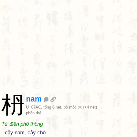
枬
nam
U+67AC
, tổng 8 nét, bộ
mộc 木
(+4 nét)
phồn thể
Từ điển phổ thông
cây nam, cây chò