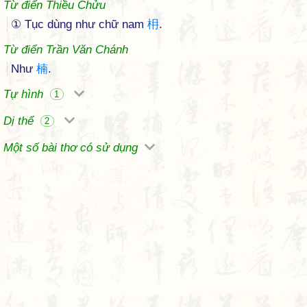
Từ điển Thiều Chửu
① Tục dùng như chữ nam
枏
.
Từ điển Trần Văn Chánh
Như
楠
.
Tự hình
1
Dị thể
2
Một số bài thơ có sử dụng