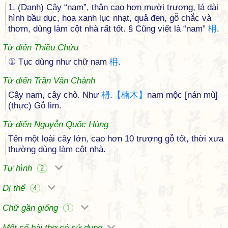
1. (Danh) Cây “nam”, thân cao hơn mười trượng, lá dài
hình bầu dục, hoa xanh lục nhạt, quả đen, gỗ chắc và
thơm, dùng làm cột nhà rất tốt. § Cũng viết là “nam”
枏
.
Từ điển Thiều Chửu
① Tục dùng như chữ nam
枏
.
Từ điển Trần Văn Chánh
Cây nam, cây chò. Như
枬
.
【
楠
木
】
nam mộc [nán mù]
(thực) Gỗ lim.
Từ điển Nguyễn Quốc Hùng
Tên một loài cây lớn, cao hơn 10 trượng gỗ tốt, thời xưa
thường dùng làm cột nhà.
Tự hình
2
Dị thể
4
Chữ gần giống
1
Một số bài thơ có sử dụng