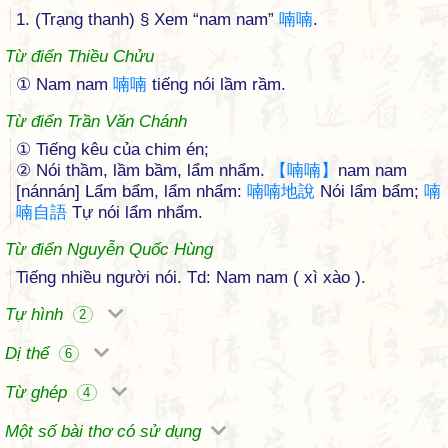
1. (Trạng thanh) § Xem “nam nam”
喃
喃
.
Từ điển Thiều Chửu
① Nam nam
喃
喃
tiếng nói lầm rầm.
Từ điển Trần Văn Chánh
① Tiếng kêu của chim én;
② Nói thầm, lầm bầm, lẩm nhẩm.
【
喃
喃
】
nam nam
[nánnán] Lẩm bẩm, lẩm nhẩm:
喃
喃
地
說
Nói lẩm bẩm;
喃
喃
自
語
Tự nói lẩm nhẩm.
Từ điển Nguyễn Quốc Hùng
Tiếng nhiều người nói. Td: Nam nam ( xì xào ).
Tự hình
2
Dị thể
6
Từ ghép
4
Một số bài thơ có sử dụng