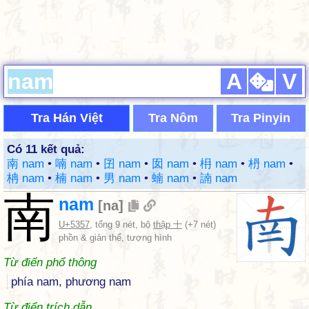
A
V
Tra Hán Việt
Tra Nôm
Tra Pinyin
Có 11 kết quả:
南 nam
•
喃 nam
•
囝 nam
•
囡 nam
•
枏 nam
•
枬 nam
•
柟 nam
•
楠 nam
•
男 nam
•
蝻 nam
•
諵 nam
南
nam
[
na
]
U+5357
, tổng 9 nét, bộ
thập 十
(+7 nét)
phồn & giản thể, tượng hình
Từ điển phổ thông
phía nam, phương nam
Từ điển trích dẫn