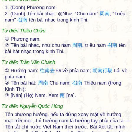
1. (Danh) Phương nam.
2. (Danh) Tên bài nhạc. ◎Như: “Chu nam”
周
南
, “Triệu
nam”
召
南
tên bài nhạc trong kinh Thi.
Từ điển Thiều Chửu
① Phương nam.
② Tên bài nhạc, như chu nam
周
南
, triệu nam
召
南
tên
bài hát nhạc trong kinh Thi.
Từ điển Trần Văn Chánh
① Hướng nam:
往
南
去
Đi về phía nam;
朝
南
行
駛
Lái về
phía nam;
② Tên bài hát:
周
南
Chu nam;
召
南
Thiệu nam (trong
Kinh Thi);
③ [Nán] (Họ) Nam. Xem
南
[na].
Từ điển Nguyễn Quốc Hùng
Tên phương hướng, nếu ta đứng xoay mặt về hướng
mặt trời mọc, thì hướng nam là hướng tay phải của ta —
Tên tắt chỉ nước Việt Nam thời trước. Bài Xét tật mình