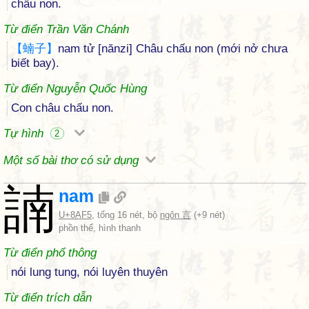
chấu non.
Từ điển Trần Văn Chánh
【
蝻
子
】
nam tử [nănzi] Châu chấu non (mới nở chưa
biết bay).
Từ điển Nguyễn Quốc Hùng
Con châu chấu non.
Tự hình
2
Một số bài thơ có sử dụng
諵
nam
U+8AF5
, tổng 16 nét, bộ
ngôn 言
(+9 nét)
phồn thể, hình thanh
Từ điển phổ thông
nói lung tung, nói luyên thuyên
Từ điển trích dẫn