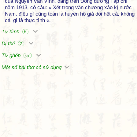
của Nguyễn Văn Vĩnh, đăng trên Đông dương Tạp chí
năm 1913, có câu: » Xét trong văn chương xảo kị nước
Nam, điều gì cũng toàn là huyền hồ giả dối hết cả, không
cái gì là thực tình «.
Tự hình
6
Dị thể
2
Từ ghép
67
Một số bài thơ có sử dụng