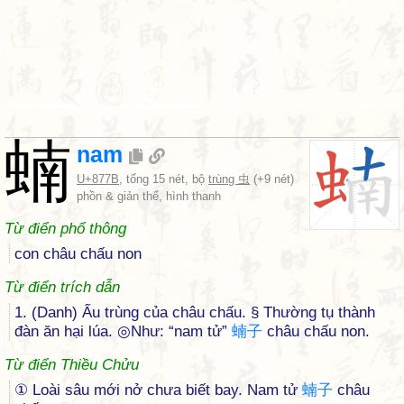
蝻
nam
U+877B
, tổng 15 nét, bộ
trùng 虫
(+9 nét)
phồn & giản thể, hình thanh
Từ điển phổ thông
con châu chấu non
Từ điển trích dẫn
1. (Danh) Ấu trùng của châu chấu. § Thường tụ thành
đàn ăn hại lúa. ◎Như: “nam tử”
蝻
子
châu chấu non.
Từ điển Thiều Chửu
① Loài sâu mới nở chưa biết bay. Nam tử
蝻
子
châu