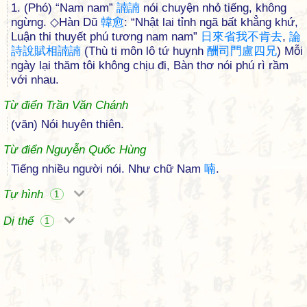
1. (Phó) “Nam nam”
諵
諵
nói chuyện nhỏ tiếng, không
ngừng. ◇Hàn Dũ
韓
愈
: “Nhật lai tỉnh ngã bất khẳng khứ,
Luận thi thuyết phú tương nam nam”
日
來
省
我
不
肯
去
,
論
詩
說
賦
相
諵
諵
(Thù ti môn lô tứ huynh
酬
司
門
盧
四
兄
) Mỗi
ngày lại thăm tôi không chịu đi, Bàn thơ nói phú rì rầm
với nhau.
Từ điển Trần Văn Chánh
(văn) Nói huyên thiên.
Từ điển Nguyễn Quốc Hùng
Tiếng nhiều người nói. Như chữ Nam
喃
.
Tự hình
1
Dị thể
1