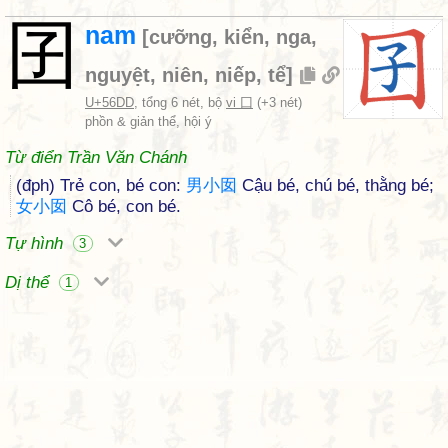
囝
nam
[
cưỡng
,
kiển
,
nga
,
nguyệt
,
niên
,
niếp
,
tể
]
U+56DD
, tổng 6 nét, bộ
vi 囗
(+3 nét)
phồn & giản thể, hội ý
Từ điển Trần Văn Chánh
(đph) Trẻ con, bé con:
男
小
囡
Cậu bé, chú bé, thằng bé;
女
小
囡
Cô bé, con bé.
Tự hình
3
Dị thể
1