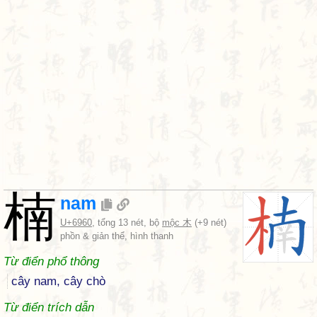
楠
nam
U+6960
, tổng 13 nét, bộ
mộc 木
(+9 nét)
phồn & giản thể, hình thanh
Từ điển phổ thông
cây nam, cây chò
Từ điển trích dẫn