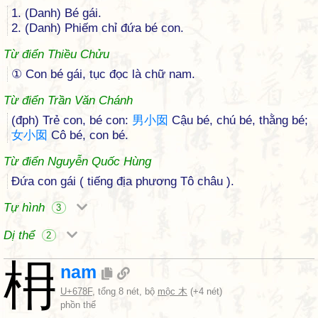
1. (Danh) Bé gái.
2. (Danh) Phiếm chỉ đứa bé con.
Từ điển Thiều Chửu
① Con bé gái, tục đọc là chữ nam.
Từ điển Trần Văn Chánh
(đph) Trẻ con, bé con:
男
小
囡
Cậu bé, chú bé, thằng bé;
女
小
囡
Cô bé, con bé.
Từ điển Nguyễn Quốc Hùng
Đứa con gái ( tiếng địa phương Tô châu ).
Tự hình
3
Dị thể
2
枏
nam
U+678F
, tổng 8 nét, bộ
mộc 木
(+4 nét)
phồn thể