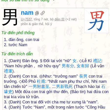
男
nam
U+7537
, tổng 7 nét, bộ
điền 田
(+2 nét)
phồn & giản thể, hội ý
Từ điển phổ thông
1. đàn ông, con trai
2. tước Nam
Từ điển trích dẫn
1. (Danh) Đàn ông. § Đối lại với “nữ”
女
. ◇Lễ Kí
禮
記
:
“Nam hữu phận， nữ hữu quy”
男
有
分
,
女
有
歸
(Lễ vận
禮
運
).
2. (Danh) Con trai. ◎Như: “trưởng nam”
長
男
con trai
trưởng. ◇Đỗ Phủ
杜
甫
: “Nhất nam phụ thư chí, Nhị nam
tân chiến tử”
一
男
附
書
至
,
二
男
新
戰
死
(Thạch hào lại
石
壕
吏
) Một đứa con trai gởi thư đến, (Báo tin) hai đứa con
trai kia vừa tử trận.
3. (Danh) Con trai đối với cha mẹ tự xưng là “nam”.
4. (Danh) Tước “Nam”, một trong năm tước “Công Hầu