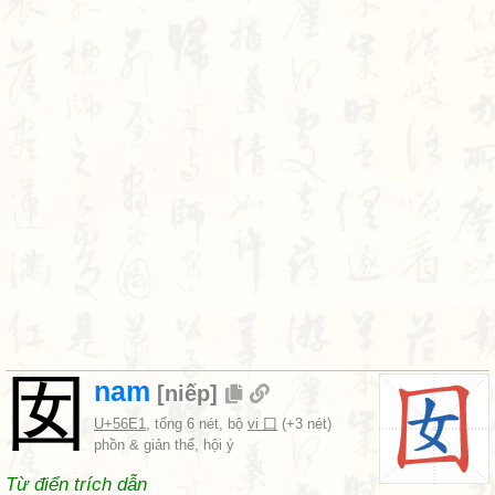
囡
nam
[
niếp
]
U+56E1
, tổng 6 nét, bộ
vi 囗
(+3 nét)
phồn & giản thể, hội ý
Từ điển trích dẫn