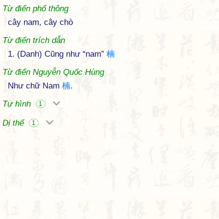
Từ điển phổ thông
cây nam, cây chò
Từ điển trích dẫn
1. (Danh) Cũng như “nam”
楠
Từ điển Nguyễn Quốc Hùng
Như chữ Nam
楠
.
Tự hình
1
Dị thể
1