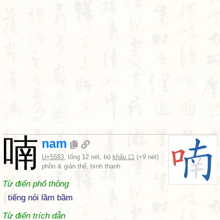
喃
nam
U+5583
, tổng 12 nét, bộ
khẩu 口
(+9 nét)
phồn & giản thể, hình thanh
Từ điển phổ thông
tiếng nói lầm bầm
Từ điển trích dẫn