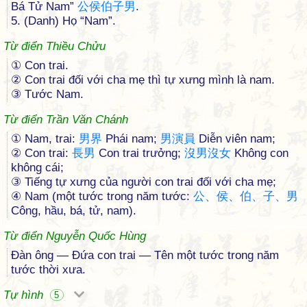
Bá Tử Nam”
公
侯
伯
子
男
.
5. (Danh) Họ “Nam”.
Từ điển Thiều Chửu
① Con trai.
② Con trai đối với cha mẹ thì tự xưng mình là nam.
③ Tước Nam.
Từ điển Trần Văn Chánh
① Nam, trai:
男
界
Phái nam;
男
演
員
Diễn viên nam;
② Con trai:
長
男
Con trai trưởng;
沒
男
沒
女
Không con
không cái;
③ Tiếng tự xưng của người con trai đối với cha mẹ;
④ Nam (một tước trong năm tước:
公
、
侯
、
伯
、
子
、
男
Công, hầu, bá, tử, nam).
Từ điển Nguyễn Quốc Hùng
Đàn ông — Đứa con trai — Tên một tước trong năm
tước thời xưa.
Tự hình
5