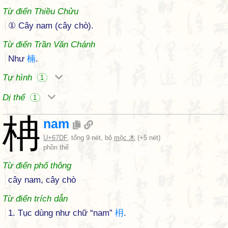
Từ điển Thiều Chửu
① Cây nam (cây chò).
Từ điển Trần Văn Chánh
Như
楠
.
Tự hình
1
Dị thể
1
柟
nam
U+67DF
, tổng 9 nét, bộ
mộc 木
(+5 nét)
phồn thể
Từ điển phổ thông
cây nam, cây chò
Từ điển trích dẫn
1. Tục dùng như chữ “nam”
枏
.