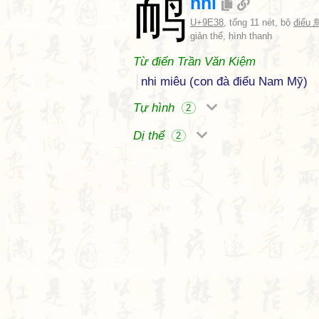
鸸
nhi
U+9E38
, tổng 11 nét, bộ
điểu 
giản thể, hình thanh
Từ điển Trần Văn Kiệm
nhi miêu (con đà điểu Nam Mỹ)
Tự hình
2
Dị thể
2