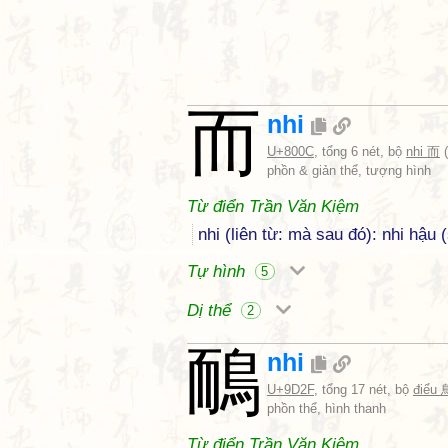
而
nhi
U+800C
, tổng 6 nét, bộ
nhi 而
(
phồn & giản thể, tượng hình
Từ điển Trần Văn Kiệm
nhi (liên từ: mà sau đó): nhi hậu 
Tự hình
5
Dị thể
2
鴯
nhi
U+9D2F
, tổng 17 nét, bộ
điểu 
phồn thể, hình thanh
Từ điển Trần Văn Kiệm