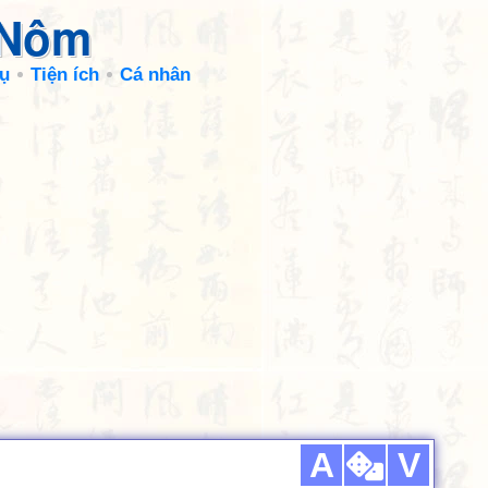
 Nôm
ụ
Tiện ích
Cá nhân
A
V