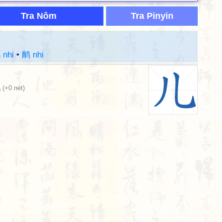
Tra Nôm
Tra Pinyin
 nhi
•
鸸 nhi
儿
(+0 nét)