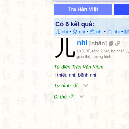
Tra Hán Việt
Có 6 kết quả:
儿 nhi
•
兒 nhi
•
弍 nhi
•
而 nhi
•
鴯
儿
nhi
[
nhân
]
U+513F
, tổng 2 nét, bộ
nhân 
giản thể, tượng hình
Từ điển Trần Văn Kiệm
thiếu nhi, bệnh nhi
Tự hình
5
Dị thể
2