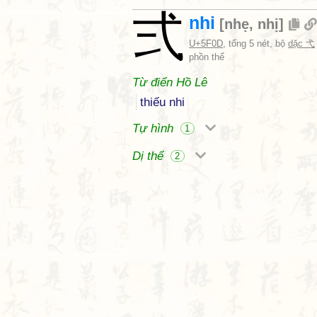
弍
nhi
[
nhẹ
,
nhị
]
U+5F0D
, tổng 5 nét, bộ
dặc 弋
phồn thể
Từ điển Hồ Lê
thiếu nhi
Tự hình
1
Dị thể
2