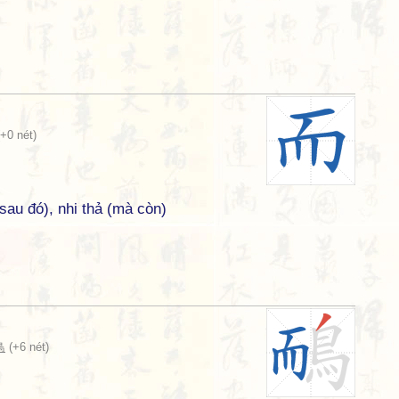
+0 nét)
(sau đó), nhi thả (mà còn)
鳥
(+6 nét)