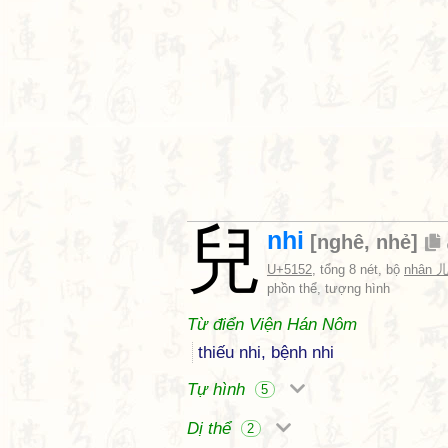
兒
nhi
[
nghê
,
nhẻ
]
U+5152
, tổng 8 nét, bộ
nhân 
phồn thể, tượng hình
Từ điển Viện Hán Nôm
thiếu nhi, bệnh nhi
Tự hình
5
Dị thể
2